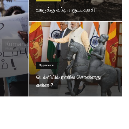
ஊருக்கு வந்த ஈரூடகவாசி
நேர்காணல்
டெல்லியில் ரணில் சொன்னது
என்ன ?