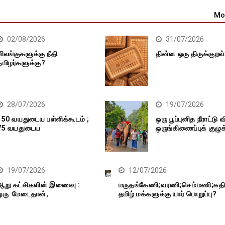
அரசியல் கட்டுரைகள்
Mo
02/08/2026
31/07/2026
விலங்குகளுக்கு நீதி
தின்ன ஒரு திருக்குறள
தமிழர்களுக்கு?
28/07/2026
19/07/2026
150 வயதுடைய பள்ளிக்கூடம் ;
ஒரு பூப்புனித நீராட்டு வ
75 வயதுடைய
ஒருங்கிணைப்புக் குழுக
19/07/2026
12/07/2026
ஆறு கட்சிகளின் இணைவு :
மருதங்கேணி;வரணி;செம்மணி;கதிர
ஒரு மேடைதான்,
தமிழ் மக்களுக்கு யார் பொறுப்பு?