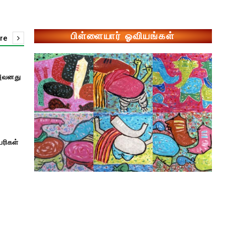
பிள்ளையார் ஓவியங்கள்
re
 அவனது
ேரிகள்