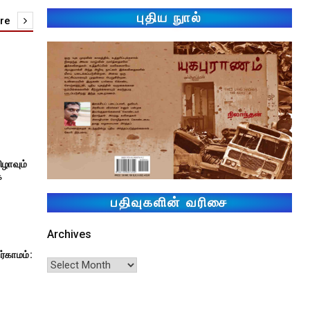
புதிய நுால்
re
்
ிழாவும்
்
பதிவுகளின் வரிசை
Archives
்காமம்: