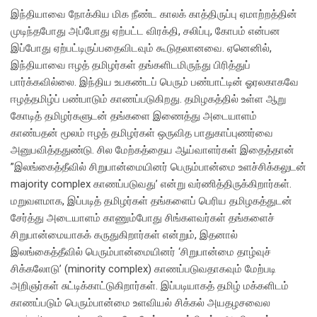
இந்தியாவை நோக்கிய மிக நீண்ட காலக் காத்திருப்பு ஏமாற்றத்தின்
முடிந்தபோது அப்போது ஏற்பட்ட விரக்தி, சலிப்பு, கோபம் என்பன
இப்போது ஏற்பட்டிருப்பதைவிடவும் கூடுதலானவை. ஏனெனில்,
இந்தியாவை ஈழத் தமிழர்கள் தங்களிடமிருந்து பிரித்துப்
பார்க்கவில்லை. இந்திய உபகண்டப் பெரும் பண்பாட்டின் ஓரலகாகவே
ஈழத்தமிழ்ப் பண்பாடும் காணப்படுகிறது. தமிழகத்தில் உள்ள ஆறு
கோடித் தமிழர்களுடன் தங்களை இணைத்து அடையாளம்
காண்பதன் மூலம் ஈழத் தமிழர்கள் ஒருவித பாதுகாப்புணர்வை
அனுபவித்ததுண்டு. சில மேற்கத்தைய ஆய்வாளர்கள் இதைத்தான்
”இலங்கைத்தீவில் சிறுபான்மையினர் பெரும்பான்மை உளச்சிக்கலுடன்
majority complex காணப்படுவது’ என்று வர்ணித்திருக்கிறார்கள்.
மறுவளமாக, இப்படித் தமிழர்கள் தங்களைப் பெரிய தமிழகத்துடன்
சேர்த்து அடையாளம் காணும்போது சிங்களவர்கள் தங்களைச்
சிறுபான்மையாகக் கருதுகிறார்கள் என்றும், இதனால்
இலங்கைத்தீவில் பெரும்பான்மையினர் ‘சிறுபான்மை தாழ்வுச்
சிக்கலோடு’ (minority complex) காணப்படுவதாகவும் மேற்படி
அறிஞர்கள் சுட்டிக்காட்டுகிறார்கள். இப்படியாகத் தமிழ் மக்களிடம்
காணப்படும் பெரும்பான்மை உளவியல் சிக்கல் அயதழசவைல