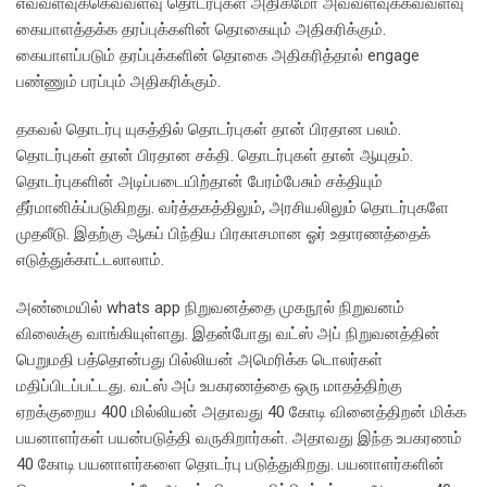
எவ்வளவுக்கெவ்வளவு தொடர்புகள் அதிகமோ அவ்வளவுக்கவ்வளவு
கையாளத்தக்க தரப்புக்களின் தொகையும் அதிகரிக்கும்.
கையாளப்படும் தரப்புக்களின் தொகை அதிகரித்தால் engage
பண்ணும் பரப்பும் அதிகரிக்கும்.
தகவல் தொடர்பு யுகத்தில் தொடர்புகள் தான் பிரதான பலம்.
தொடர்புகள் தான் பிரதான சக்தி. தொடர்புகள் தான் ஆயுதம்.
தொடர்புகளின் அடிப்படையிற்தான் பேரம்பேசும் சக்தியும்
தீர்மானிக்ப்படுகிறது. வர்த்தகத்திலும், அரசியலிலும் தொடர்புகளே
முதலீடு. இதற்கு ஆகப் பிந்திய பிரகாசமான ஓர் உதாரணத்தைக்
எடுத்துக்காட்டலாலாம்.
அண்மையில் whats app நிறுவனத்தை முகநூல் நிறுவனம்
விலைக்கு வாங்கியுள்ளது. இதன்போது வட்ஸ் அப் நிறுவனத்தின்
பெறுமதி பத்தொன்பது பில்லியன் அமெரிக்க டொலர்கள்
மதிப்பிடப்பட்டது. வட்ஸ் அப் உபகரணத்தை ஒரு மாதத்திற்கு
ஏறக்குறைய 400 மில்லியன் அதாவது 40 கோடி வினைத்திறன் மிக்க
பயனாளர்கள் பயன்படுத்தி வருகிறார்கள். அதாவது இந்த உபகரணம்
40 கோடி பயனாளர்களை தொடர்பு படுத்துகிறது. பயனாளர்களின்