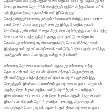
தொகையை வைத்தே அதன் விலை மதிப்பிடப்பட்டது. அதாவது 40
கோடி நபர்களை தொடர்பில் வைத்திருப்பதற்கே அந்த விலை. வட்ஸ்
அப் நிறுவனத்தை உருவாக்கியவர் இப்பொழுது
கொந்தளித்துக்கொண்டிருக்கும் உக்ரைனைச் சேர்ந்த jan koum –
யான் கோம். அவர் ஒரு யூதர் என்பது இங்கு மேலதிக தகவல்.
சோவியத் யூனியனின் சிதைவுக்குப் பின் அங்கிருந்து புலம் பெயர்ந்த
கோம் புலம்பெயர்ந்த புதிதில் தனது தாய் நாட்டுடன் தொடர்பு
கொள்வது எவ்வளவு கடினமானதாகவும், செலவு மிக்கதாகவும்
இருந்தது என்பது வட்ஸ் அப்வைக் கண்டுபிடிப்பதில் பகுதியளவிற்கு
அகத்தூண்டலாக அமைந்தது என்று கூறியுள்ளார்.
எவ்வளவு தொகை பயனாளர்கள் அதாவது எவ்வளவு பரந்த
தொடர்புகள் என்பதே வட்ஸ் அப்பின் சந்தைப் பெறுமதியைத்
தீர்மானித்தது. வர்த்கத்திற்கு மட்டுமல்ல, அரசியலுக்கும் இது
பொருந்தும். இலங்கை அரசாங்கம் ஓர் அரசுடைய தரப்பு. அதனால்
அதற்கு தொடர்புகள் அதிகமுண்டு. அரசிற்கும் – அரசிற்கும்
இடையிலான கட்டமைப்பு சார் தொடர்புகளே அதன் பிரதான பலம்.
இக்கட்டமைப்பு சார் தொடர்புகளிற்கூடாக அது அரசுகளுடன்
டீல்களுக்குப் போக முடியும். ஆனால், தமிழர்கள் அரசுடைய தரப்பு