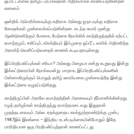
ஒப்பீட்டளவில் தமிழ்ப் பரப்பில்தான் அதிகமாகக் காணப்படுகின்றன
எனலாம்.
ஒன்றில் அமெரிக்காவுக்கு எதிராக அல்லது ஐ.நா.வுக்கு எதிராக
கோஷங்கள் முன்வைக்கப்படுகின்றன. கடந்த சுமார் மூன்று
ஆண்டுகளிற்கும் மேலாக, மேற்கை நோக்கிக் காத்திருந்ததில் ஏற்பட்ட
ஏமாற்றமும், சலிப்பும், விரக்தியும் இம்முறை ஒப்பீட்டளவில் அதிகரித்த
அளவிற் வெளிப்படுவதைக் காணக் கூடியதாயுள்ளது.
இப்பிரதிபலிப்புக்கள் சரியா? அல்லது பிழையா என்று கூறுவது இன்று
இக்கட்டுரையின் நோக்கமன்று. மாறாக, இப்பிரதிபலிப்புக்களின்
பின்னாலிருக்கும் பொதுத் தமிழ் உளவியலை முன்வைத்தே இன்று
இக்கட்டுரை எழுதப்படுகிறது.
காத்திருப்பின் அளவே ஏமாற்றத்தின் அளவையும் தீர்மானிக்கின்றது.
ஈழத் தமிழர்கள் காத்திருந்து ஏமாற்றமடைவது இதுதான்
முதற்தடவையும் அல்ல. ஏறக்குறைய கால்நூற்றாண்டுக்கு முன்பு
1987இல் இலங்கை – இந்திய உடன்படிக்கையின்போதும் இதே
மாரிதியான ஒரு பிரதிபலிப்புத்தான் காணப்பட்டது.