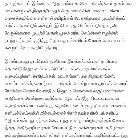
தமிழர்களிடம் இவ்வளவு ஆதாரமர்ன காணொளிகள், செய்திகள் என
பல சான்றுகள் இருந்தபோதும் அது உலகத்தின் மனச்சாட்சியை
அசைக்கவில்லை என்றால் தமிழர்கள் வேறுவிதமாக முயற்சித்துப்
பார்க்க வேண்டும் என்றும். இப்பொழுது செய்யப்படுவற்றைவிட
வேறுவிதமாக முயற்சிப்பதன் மூலம் உரிய செய்திகள் ஈழத்தில்
நடந்தவற்றைக் குறித்து அறியாத மக்களிடம் போய்ச் சேர முடியும்
என்றும் அவர் கூறியிருந்தார்.
இரண்டாவது தடம்: மனித உரிமை இயக்கங்கள் மனிதாபிமான
தொண்டு நிறுவனங்கள், அபிப்பிராயத்தை உருவாக்கவல்ல
அமைப்புக்கள், தனிநபர்கள், ஊடகங்கள், மத நிறுவனங்கள்,
படைப்பாளிகள், செயற்பாட்டாளர்கள் போன்ற சகல தரப்புக்களையும்
நோக்கிச் செல்ல வேண்டும். இதுவும் கொள்கை வகுப்பாளர்களை
சடுதியாக சென்றடைவதில்லை. ஆனால், இது நிலைமைகளை
நொதிக்கச்செய்ய வல்லது. ஜெனிவாவைச் சூழ நிலைமைகளைக்
கனியச்செய்வதில் இத்தடத்தைச் சேர்ந்தவர்களின் பங்களிப்பு
அதிகம் உள்ளது. ஏற்கனவே, கடந்த மூன்றாண்டுகளுக்கும் மேலாக
இத்தடத்திற்குரியவர்கள் செயற்பட்டு வருகின்றார்கள். தமிழர்கள்
என்பதற்காகவல்ல. மனிதர்கள் என்பதற்காகவும், பாதிக்கப்பட்ட ஓரு