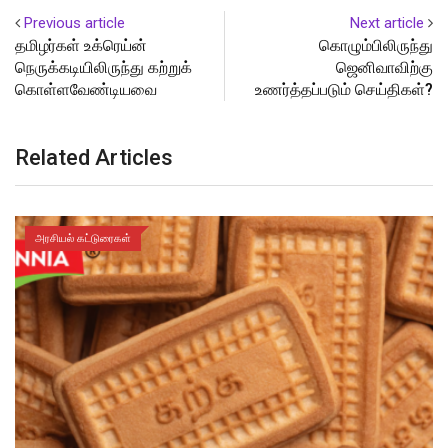
Previous article
Next article
தமிழர்கள் உக்ரெய்ன்
கொழும்பிலிருந்து
நெருக்கடியிலிருந்து கற்றுக்
ஜெனிவாவிற்கு
கொள்ளவேண்டியவை
உணர்த்தப்படும் செய்திகள்?
Related Articles
அரசியல் கட்டுரைகள்