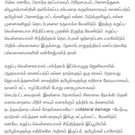
அல்ல. எனவே, அரசற்ற தரப்பாகவும் அதேசமயம், அனைத்துலக
வியூகமொன்றின் தவிர்க்கப்படவியலாத கருவிகளாகவும் காணப்படும்
தமிழர்கள் அனைத்து மட்டங்களிலும் எல்லா அடுக்குளிலும், எல்லா
முனைகளிலும் தொடர்புகளை உருவாக்க வேண்டும். இதற்கு கறுப்பு-
வெள்ளையாக சிந்திப்பதை முதலில் நிறுத்த வேண்டும். கறுப்பு-
வெள்ளையாகச் சிந்தித்தால் தொடர்புகள் ஒற்றைப்படையாகிவிடும்.
அதில் பல்வகைமை இருக்காது. ஆனால், ராஜதந்திரம் எனப்படுவதே
பல்வகைமைகளின் என்கேஜ்மன்ற் தான்.
கறுப்பு-வெள்ளையாகப் பார்த்தால் இப்பொழுது ஜெனிவாவில்
ஆதரவாகக் காணப்படும் எல்லா நாடுகளும் ஒரு காலம் அதாவது
ஜெயவர்;த்தனவின் காலத்தில் தமிழர்களுக்கு எதிராக நேரடியாகவும்,
நாலாம் கட்ட ஈழப்போரின் போது மறைமுகமாகவும்
செயற்பட்டவைதான். இலங்கை அரசாங்கம் சீனாவை நோக்கி அதன்
வரையறையை மீறிச் சாயும் வரைக்கும் நந்திக் கடற்கரையில்
நடந்தவற்றை பக்கச் சேதங்களாகவே– collateral damage –மேற்படி
நாடுகள் பார்;த்தன என்பதையும் இங்கு சுட்டிக்காட்ட வேண்டும்.
எனவே, கறுப்பு-வெள்ளையாகச் சிந்தித்தால் இப்பூமியில்
தமிழர்களுக்கு எதிரிகளே அதிகம் இருப்பர். தமிழர்கள் யாரோடும்