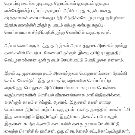
தொடர்பு வைக்க முடியாது. தொடர்புகள் குறையக் குறைய
என்கேஜ்மன்ற் பரப்பும் குறையும். அப்பொழுது கருவியானது
கர்த்தாவைக் கையாள்வது பற்றி சிந்திக்கவே முடியாது. தமிழர்கள்
இறந்த காலத்தில் இருந்து பாடம் கற்பது என்பது கறுப்பு-
வெள்ளையாக சிந்திப்பதிலிருந்து வெளியில் வருவதுதான்.
அப்படி வெளிவருமிடத்து தமிழர்கள் அனைத்துலக அரங்கில் மூன்று
தளங்களில் செயற்பட வேண்டியிருக்கும். இதை தமிழ் ராஜதந்திர
செய்முறைக்கான மூன்று தடச் செயற்பாட்டு பொறிமுறை எனலாம்.
இதன்படி முதலாவது தடம் அனைத்துலக பொதுசனங்களை நோக்கி
செல்ல வேண்டும். இது ஓரளவுக்கு ஏற்கனவே செய்யப்பட்டு
வருகிறது. பொதுசன அபிப்பிராயங்கள் உடனடியாக கொள்கை
வகுப்பாளர்களின் அரசியல் தீர்மானங்களாக மாறிவிடுவதில்லை.
அதற்குக் காலம் எடுக்கும். ஆனால், இதுதான் நலன் சாராத
மெய்யான நீதியின் பாற்பட்ட ஒரு தடம் . மனித குலத்தின் மனச்சாட்சி
இது. வரலாற்றில் இறுதியிலும் இறுதியாக நிலைக்கப்போவதும்
இதுதான். கடந்த ஆண்டு கனடாவில் தனது நூலை வெளியிட்டு
வைத்த பிரான்சிஸ் ஹரிசன், ஒரு விசயத்தைச் சுட்டிக்காட்டியிருந்தார்.