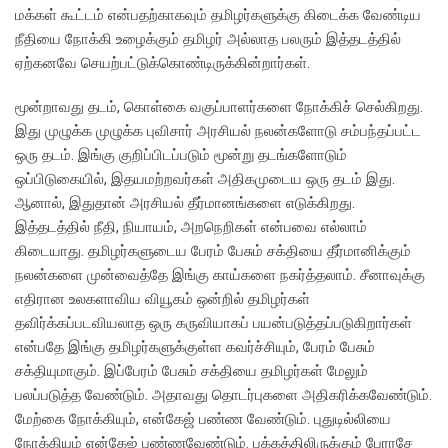
மக்கள் கூட்டம் என்பதற்காகவும் தமிழர்களுக்கு கிடைக்க வேண்டிய
நீதியை நோக்கி உழைக்கும் தமிழர் அல்லாத பலரும் இத்தடத்தில்
ஏற்கனவே செயற்பட்டுக்கொண்டிருக்கின்றார்கள்.
மூன்றாவது தடம், கொள்கை வகுப்பாளர்களை நோக்கிச் செல்கிறது.
இது முழுக்க முழுக்க புவிசார் அரசியல் நலன்களோடு சம்பந்தப்பட்ட
ஒரு தடம். இங்கு குறிப்பிடப்படும் மூன்று தடங்களோடும்
ஒப்பிடுகையில், இதயமற்றவர்கள் அதிகமுடைய ஒரு தடம் இது.
ஆனால், இதுதான் அரசியல் தீர்மானங்களை எடுக்கிறது.
இத்தடத்தில் நீதி, நியாயம், அறநெறிகள் என்பவை எல்லாம்
கிடையாது. தமிழர்களுடைய பேரம் பேசும் சக்தியை தீர்மானிக்கும்
நலன்களை முன்வைத்தே இங்கு காய்களை நகர்த்தலாம். சீனாவுக்கு
எதிரான உலகளாவிய வியூகம் ஒன்றில் தமிழர்கள்
தவிர்க்கப்படவியலாத ஒரு கருவியாகப் பயன்படுத்தப்படுகிறார்கள்
என்பதே இங்கு தமிழர்களுக்குள்ள கவர்ச்சியும், பேரம் பேசும்
சக்தியுமாகும். இப்பேரம் பேசும் சக்தியை தமிழர்கள் மேலும்
பலப்படுத்த வேண்டும். அதாவது தொடர்புகளை அதிகரிக்கவேண்டும்.
மேற்கை நோக்கியும், என்கேஜ் பண்ண வேண்டும். புதுடில்லியை
நோக்கியும் என்கேஜ் பண்ணவேண்டும். பக்கத்திலிருக்கும் பேரரசே