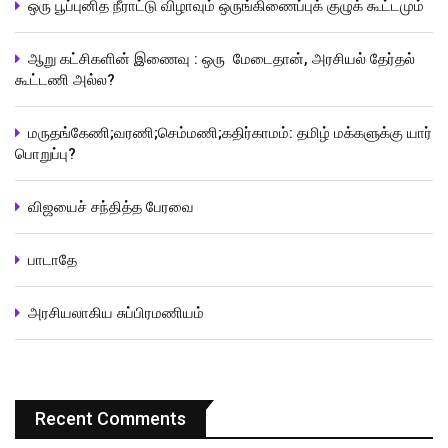
ஒரு பூப்புனித நீராட்டு விழாவும் ஒருங்கிணைப்புக் குழுக் கூட்டமும்
ஆறு கட்சிகளின் இணைவு : ஒரு மேடைதான், அரசியல் தேர்தல்
கூட்டணி அல்ல?
மருதங்கேணி;வரணி;செம்மணி;கதிர்காமம்: தமிழ் மக்களுக்கு யார்
பொறுப்பு?
விஜயைச் சந்தித்த பேரவை
பாடாதே
அரசியலாகிய சுப்பிரமணியம்
Recent Comments