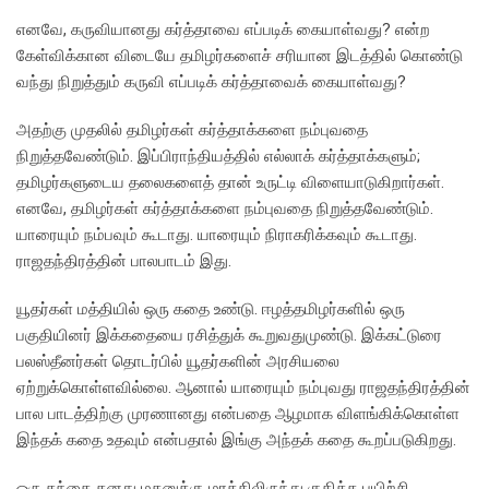
எனவே, கருவியானது கர்த்தாவை எப்படிக் கையாள்வது? என்ற
கேள்விக்கான விடையே தமிழர்களைச் சரியான இடத்தில் கொண்டு
வந்து நிறுத்தும் கருவி எப்படிக் கர்த்தாவைக் கையாள்வது?
அதற்கு முதலில் தமிழர்கள் கர்த்தாக்களை நம்புவதை
நிறுத்தவேண்டும். இப்பிராந்தியத்தில் எல்லாக் கர்த்தாக்களும்;
தமிழர்களுடைய தலைகளைத் தான் உருட்டி விளையாடுகிறார்கள்.
எனவே, தமிழர்கள் கர்த்தாக்களை நம்புவதை நிறுத்தவேண்டும்.
யாரையும் நம்பவும் கூடாது. யாரையும் நிராகரிக்கவும் கூடாது.
ராஜதந்திரத்தின் பாலபாடம் இது.
யூதர்கள் மத்தியில் ஒரு கதை உண்டு. ஈழத்தமிழர்களில் ஒரு
பகுதியினர் இக்கதையை ரசித்துக் கூறுவதுமுண்டு. இக்கட்டுரை
பலஸ்தீனர்கள் தொடர்பில் யூதர்களின் அரசியலை
ஏற்றுக்கொள்ளவில்லை. ஆனால் யாரையும் நம்புவது ராஜதந்திரத்தின்
பால பாடத்திற்கு முரணானது என்பதை ஆழமாக விளங்கிக்கொள்ள
இந்தக் கதை உதவும் என்பதால் இங்கு அந்தக் கதை கூறப்படுகிறது.
ஒரு தந்தை தனது மகனுக்கு மரத்திலிருந்து குதிக்க பயிற்சி