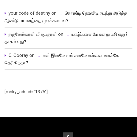
your code of destiny
on
நொண்டி நொண்டி நடந்து அடுத்த
ஆண்டு பயணத்தை முடிக்கலாமா?
நகுலேஸ்வரன் விஜயதரன்
on
யாழ்ப்பாணமே உனது பசி எது?
தாகம் எது?
O. Cooray
on
என் இனமே என் சனமே உன்னை உனக்கே
தெரிகிறதா?
[mnky_ads id="1375"]