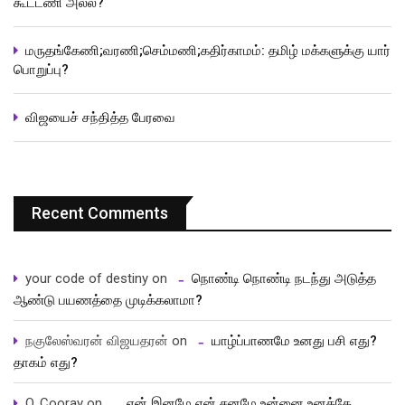
கூட்டணி அல்ல?
மருதங்கேணி;வரணி;செம்மணி;கதிர்காமம்: தமிழ் மக்களுக்கு யார்
பொறுப்பு?
விஜயைச் சந்தித்த பேரவை
Recent Comments
your code of destiny
on
நொண்டி நொண்டி நடந்து அடுத்த
ஆண்டு பயணத்தை முடிக்கலாமா?
நகுலேஸ்வரன் விஜயதரன்
on
யாழ்ப்பாணமே உனது பசி எது?
தாகம் எது?
O. Cooray
on
என் இனமே என் சனமே உன்னை உனக்கே