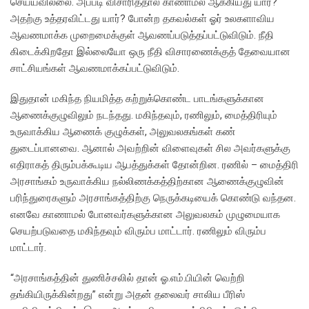
செய்யவில்லை. அப்படி விசாரித்தால் காணாமல் ஆக்கியது யார்?
அதற்கு உத்தரவிட்டது யார்? போன்ற தகவல்கள் ஓர் உலகளாவிய
ஆவணமாக்க முறைமைக்குள் ஆவணப்படுத்தப்பட்டுவிடும். நீதி
கிடைக்கிறதோ இல்லையோ ஒரு நீதி விசாரணைக்குத் தேவையான
சாட்சியங்கள் ஆவணமாக்கப்பட்டுவிடும்.
இதுதான் மகிந்த நியமித்த கற்றுக்கொண்ட பாடங்களுக்கான
ஆணைக்குழுவிலும் நடந்தது. மகிந்தவும், ரணிலும், மைத்திரியும்
உருவாக்கிய ஆணைக் குழுக்கள், அலுவலகங்கள் கண்
துடைப்பானவை. ஆனால் அவற்றின் விளைவுகள் சில அவர்களுக்கு
எதிராகத் திரும்பக்கூடிய ஆபத்துக்கள் தோன்றின. ரணில் – மைத்திரி
அரசாங்கம் உருவாக்கிய நல்லிணக்கத்திற்கான ஆணைக்குழுவின்
பரிந்துரைகளும் அரசாங்கத்திற்கு நெருக்கடியைக் கொண்டு வந்தன.
எனவே காணாமல் போனவர்களுக்கான அலுவலகம் முழுமையாக
செயற்படுவதை மகிந்தவும் விரும்ப மாட்டார். ரணிலும் விரும்ப
மாட்டார்.
“அரசாங்கத்தின் துணிச்சலில் தான் ஓ.எம்.பியின் வெற்றி
தங்கியிருக்கின்றது” என்று அதன் தலைவர் சாலிய பீரிஸ்