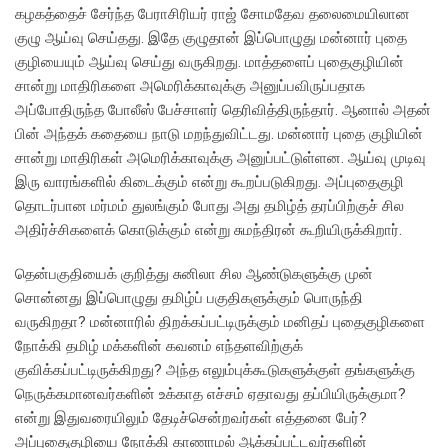
கழகத்தைச் சேர்ந்த பேராசிரியர் ராஜ் சோமதேவ தலைமையிலான
குழு ஆய்வு செய்தது. இதே குழுதான் இப்பொழுது மன்னார் புதை
குழியையும் ஆய்வு செய்து வருகிறது. மாத்தளைப் புதைகுழியின்
சான்று மாதிரிகளை அமெரிக்காவுக்கு அனுப்பவிருப்பதாக
அப்போதிருந்த போலீஸ் பேச்சாளர் தெரிவித்திருந்தார். ஆனால் அதன்
பின் அந்தக் கதையை நாடு மறந்துவிட்டது. மன்னார் புதை குழியின்
சான்று மாதிரிகள் அமெரிக்காவுக்கு அனுப்பட்டுள்ளன. ஆய்வு முடிவு
இரு வாரங்களில் கிடைக்கும் என்று கூறப்படுகிறது. அப்புதைகுழி
தொடர்பான மர்மம் துலங்கும் போது அது தமிழ்த் தரப்பிற்குச் சில
அதிர்ச்சிகளைக் கொடுக்கும் என்று சுமந்திரன் கூறியிருக்கிறார்.
தென்பகுதியைக் குறித்து சுனிலா சில ஆண்டுகளுக்கு முன்
சொன்னது இப்பொழுது தமிழ்ப் பகுதிகளுக்கும் பொருந்தி
வருகிறதா? மன்னாரில் திறக்கப்பட்டிருக்கும் மனிதப் புதைகுழிகளை
நோக்கி தமிழ் மக்களின் கவனம் எந்தளவிற்குக்
குவிக்கப்பட்டிருக்கிறது? அந்த எலும்புக்கூடுகளுக்குள் தங்களுக்கு
நெருக்கமானவர்களின் உக்காத எச்சம் ஏதாவது தப்பியிருக்குமா?
என்று இதுவரையிலும் தேடிச்சென்றவர்கள் எத்தனை பேர்?
அப்புதைகுழியை நோக்கி காணாமல் ஆக்கப்பட்டவர்களின்