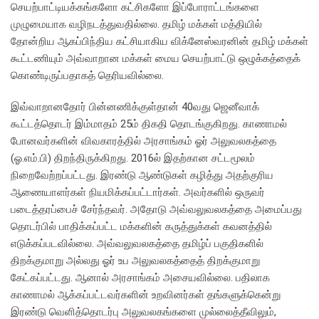
செயற்பாட்டியக்கங்களோ கட்சிகளோ இப்போராட்டங்களை
முழுமையாக வழிநடத்துவதில்லை. தமிழ் மக்கள் மத்தியில்
தோன்றிய ஆகப்பிந்திய கட்சியாகிய விக்னேஸ்வரனின் தமிழ் மக்கள்
கூட்டணியும் அவ்வாறான மக்கள் மைய செயற்பாட்டு ஒழுக்கத்தைக்
கொண்டிருப்பதாகத் தெரியவில்லை.
இவ்வாறானதோர் பின்னணிக்குள்தான் 40வது ஜெனீவாக்
கூட்டத்தொடர் இம்மாதம் 25ம் திகதி தொடங்குகிறது. காணாமல்
போனவர்களின் விவகாரத்தில் அரசாங்கம் ஓர் அலுவலகத்தை
(ஓ.எம்.பி) திறந்திருக்கிறது. 2016ல் இதற்கான சட்டமூலம்
நிறைவேற்றப்பட்டது. இரண்டு ஆண்டுகள் கழித்து அதற்குரிய
ஆணையாளர்கள் நியமிக்கப்பட்டார்கள். அவர்களில் ஒருவர்
படைத்தரப்பைச் சேர்ந்தவர். அதோடு அவ்வலுவலகத்தை அமைப்பது
தொடர்பில் பாதிக்கப்பட்ட மக்களின் கருத்துக்கள் கவனத்தில்
எடுக்கப்படவில்லை. அவ்வலுவலகத்தை தமிழ்ப் பகுதிகளில்
திறக்குமாறு அல்லது ஓர் உப அலுவலகத்தைத் திறக்குமாறு
கேட்கப்பட்டது. ஆனால் அரசாங்கம் அசையவில்லை. பதிலாக
காணாமல் ஆக்கப்பட்டவர்களின் உறவினர்கள் தங்களுக்கென்று
இரண்டு வெளித்தொடர்பு அலுவலகங்களை முல்லைத்தீவிலும்,