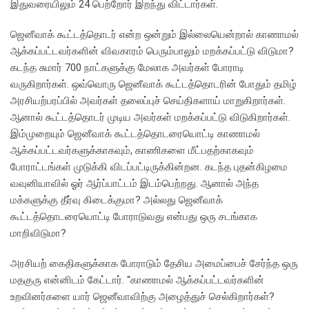
இதுவரையிலும் 24 பெற்றோர் இறந்து விட்டார்கள்.
ஜெனீவாக் கூட்டத்தொடர் என்ற ஒன்றும் இல்லையென்றால் காணாமல்
ஆக்கப்பட்டவர்களின் விவகாரம் பெரும்பாலும் மறக்கப்பட்டு விடுமா?
கடந்த சுமார் 700 நாட்களுக்கு மேலாக அவர்கள் போராடி
வருகிறார்கள். ஒவ்வொரு ஜெனீவாக் கூட்டத்தொடரின் போதும் தமிழ்
அரசியற்பரப்பில் அவர்கள் தலைப்புச் செய்திகளாய் மாறுகிறார்கள்.
ஆனால் கூட்டத்தொடர் முடிய அவர்கள் மறக்கப்பட்டு விடுகிறார்கள்.
இம்முறையும் ஜெனீவாக் கூட்டத்தொடரையொட்டி காணாமல்
ஆக்கப்பட்டவர்களுக்காகவும், காணிகளை மீட்பதற்காகவும்
போராட்டங்கள் முடுக்கி விடப்பட்டிருக்கின்றன. கடந்த புதன்கிழமை
வவுனியாவில் ஓர் ஆர்ப்பாட்டம் இடம்பெற்றது. ஆனால் அந்த
மக்களுக்கு தீர்வு கிடைக்குமா? அல்லது ஜெனீவாக்
கூட்டத்தொடரையொட்டி போராடுவது என்பது ஒரு சடங்காக
மாறிவிடுமா?
அரசியற் கைதிகளுக்காக போராடும் தேசிய அமைப்பைச் சேர்ந்த ஒரு
மதகுரு என்னிடம் கேட்டார். “காணாமல் ஆக்கப்பட்டவர்களின்
உறவினர்களை யார் ஜெனீவாவிற்கு அழைத்துச் செல்கிறார்கள்?