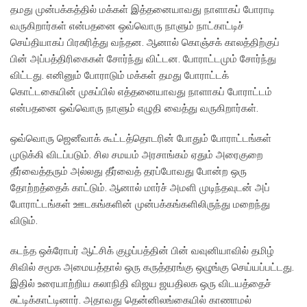
தமது முன்பக்கத்தில் மக்கள் இத்தனையாவது நாளாகப் போராடி
வருகிறார்கள் என்பதனை ஒவ்வொரு நாளும் நாட்காட்டிச்
செய்தியாகப் பிரசுரித்து வந்தன. ஆனால் கொஞ்சக் காலத்திற்குப்
பின் அப்பத்திரிகைகள் சோர்ந்து விட்டன. போராட்டமும் சோர்ந்து
விட்டது. எனினும் போராடும் மக்கள் தமது போராட்டக்
கொட்டகையின் முகப்பில் எத்தனையாவது நாளாகப் போராட்டம்
என்பதனை ஒவ்வொரு நாளும் எழுதி வைத்து வருகிறார்கள்.
ஒவ்வொரு ஜெனீவாக் கூட்டத்தொடரின் போதும் போராட்டங்கள்
முடுக்கி விடப்படும். சில சமயம் அரசாங்கம் ஏதும் அரைகுறை
தீர்வைத்தரும் அல்லது தீர்வைத் தரப்போவது போன்ற ஒரு
தோற்றத்தைக் காட்டும். ஆனால் மார்ச் அமளி முடிந்தவுடன் அப்
போராட்டங்கள் ஊடகங்களின் முன்பக்கங்களிலிருந்து மறைந்து
விடும்.
கடந்த ஒக்ரோபர் ஆட்சிக் குழப்பத்தின் பின் வவுனியாவில் தமிழ்
சிவில் சமூக அமையத்தால் ஒரு கருத்தரங்கு ஒழுங்கு செய்யப்பட்டது.
இதில் உரையாற்றிய கலாநிதி விஜய ஜயதிலக ஒரு விடயத்தைச்
சுட்டிக்காட்டினார். அதாவது தென்னிலங்கையில் காணாமல்