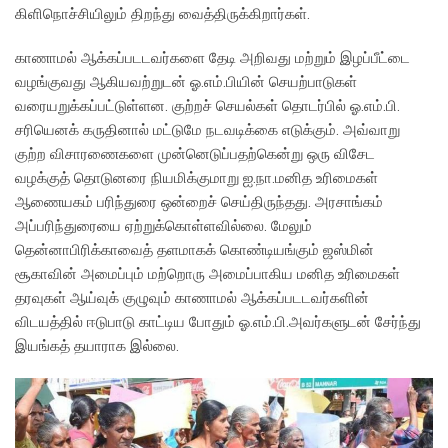
கிளிநொச்சியிலும் திறந்து வைத்திருக்கிறார்கள்.
காணாமல் ஆக்கப்படடவர்களை தேடி அறிவது மற்றும் இழப்பீட்டை
வழங்குவது ஆகியவற்றுடன் ஓ.எம்.பியின் செயற்பாடுகள்
வரையறுக்கப்பட்டுள்ளன. குற்றச் செயல்கள் தொடர்பில் ஓ.எம்.பி.
சரியெனக் கருதினால் மட்டுமே நடவடிக்கை எடுக்கும். அவ்வாறு
குற்ற விசாரணைகளை முன்னெடுப்பதற்கென்று ஒரு விசேட
வழக்குத் தொடுனரை நியமிக்குமாறு ஐ.நா.மனித உரிமைகள்
ஆணையகம் பரிந்துரை ஒன்றைச் செய்திருந்தது. அரசாங்கம்
அப்பரிந்துரையை ஏற்றுக்கொள்ளவில்லை. மேலும்
தென்னாபிரிக்காவைத் தளமாகக் கொண்டியங்கும் ஜஸ்மின்
சூகாவின் அமைப்பும் மற்றொரு அமைப்பாகிய மனித உரிமைகள்
தரவுகள் ஆய்வுக் குழுவும் காணாமல் ஆக்கப்படடவர்களின்
விடயத்தில் ஈடுபாடு காட்டிய போதும் ஓ.எம்.பி.அவர்களுடன் சேர்ந்து
இயங்கத் தயாராக இல்லை.