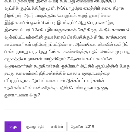
கூறியிருக்கிறார். இதை அவர் கூறியது மைத்திரி ஏற்படுத்திய
ஆட்சிக் குழப்பத்திற்கு முன். இப்பொழுதோ மைத்திரி தலை கீழாக
நிற்கிறார். அவர் யாருக்குமே பொறுப்புக் கூறத் தயாரில்லை.
இந்நிலையில் ஓ.எம்.பி எப்படி இயங்கும்? அது பெருமளவிற்கு
இணையப் பரப்பிலேயே இயங்குவதாகத் தெரிகிறது. அதில் காணாமல்
ஆக்கப்பட்டவர்களின் துயரத்தைப் பிரதிபலிக்கும் சிறிய தாக்கமான
காணொளிகள் பதிவேற்றப்பட்டுள்ளன. அக்காணொளிகளில் ஒன்றில்
பின்வருமாறு வருகிறது. “எங்கட கண்ணீருக்கு பதில் சொல்ல முடியாத
சமூகத்திலா நாங்கள் வாழ்கிறோம்?”ஆனால் கூட்டமைப்பின்
ஆதரவாளர்கள் கூறுகிறார்கள். ஒக்ரோபர் ஆட்சிக் குழப்பத்தின் போது
தமது தலைவர்கள் நீதிமன்றத்தில் வாதாடி ஜனநாயகத்தை
மீட்டிருப்பதாக. ஆயின் காணாமல் ஆக்கப்பட்டவர்களின்
உறவினர்களின் கண்ணீருக்கு பதில் சொல்ல முடியாத ஒரு
ஜனநாயகமா அது?
Tags:
குகமூர்த்தி
சரிநிகர்
ஜெனீவா 2019