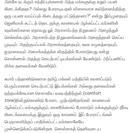
அங்கே நடக்கும் சந்திப்புக்களால் அந்த மக்களுக்கு ஏதும் பயன்
கிடைக்கிறதா? அல்லது போராடியதன் விளைவாக சுவிற்சலாந்திற்கு
ஒரு பயண வாய்ப்புக் கிடைத்தது மட்டுந்தானா?” என்று. இம்முறையும்
ஜெனீவாக் கூட்டத் தொடருக்கு காணாமல் ஆக்கப்பட்டவர்களின்
உறவினர்களை ஏதாவது ஓர் அரசசார்பற்ற நிறுவனம் அழைத்துச்
செல்லக்கூடும். அரசசார்பற்ற நிறுவனங்களால் அதைத்தான் செய்ய
முடியும். அதற்குமப்பால் அரசாங்கத்தையும், உலக சமூகத்தையும்,
ஐ.நாவையும் அசைக்கத்தக்க விதத்தில் போராடுவது என்று
சொன்னால் அதற்கு செயற்பாட்டியக்கங்கள் வேண்டும். அர்ப்பணிப்பு
மிக்க தலைவர்கள் வேண்டும்.
சுமார் பத்தாண்டுகளாக தமிழ் மக்கள் மத்தியில் காணப்படும்
பெரும்பாலான செயற்பாட்டு இயக்கங்கள் அல்லது தலைவர்கள்
தத்தமக்கேயான சௌகரிய வலயத்திற்குள் (comfort
zone)நின்றுகொண்டு போராட முற்படுகிறார்கள். காணாமல்
ஆக்கப்பட்டவர்களுக்கும், காணிக்காகப் போராடும் மக்களுக்கும் தீர்வு
கிடைக்காமைக்கு இதுவும் ஒரு காரணம். இப் போராட்டங்கள்
பெருமளவிற்குப் பாதிக்கப்பட்டவர்களாலேயே
முன்னெடுக்கப்படுகின்றன. கொள்கைத் தெளிவுடைய