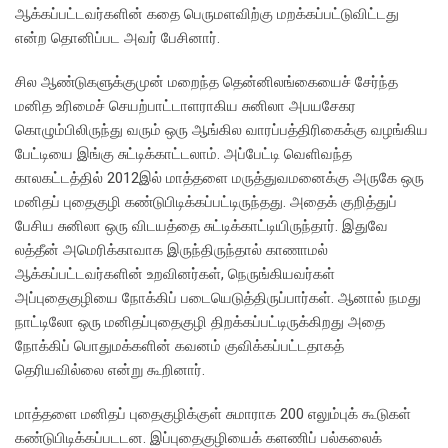
ஆக்கப்பட்டவர்களின் கதை பெருமளவிற்கு மறக்கப்பட்டுவிட்டது
என்ற தொனிப்பட அவர் பேசினார்.
சில ஆண்டுகளுக்குமுன் மறைந்த தென்னிலங்கையைச் சேர்ந்த
மனித உரிமைச் செயற்பாட்டாளராகிய சுனிலா அபயசேகர
கொழும்பிலிருந்து வரும் ஒரு ஆங்கில வாரப்பத்திரிகைக்கு வழங்கிய
பேட்டியை இங்கு சுட்டிக்காட்டலாம். அப்பேட்டி வெளிவந்த
காலகட்டத்தில் 2012இல் மாத்தளை மருத்துவமனைக்கு அருகே ஒரு
மனிதப் புதைகுழி கண்டுபிடிக்கப்பட்டிருந்தது. அதைக் குறித்துப்
பேசிய சுனிலா ஒரு விடயத்தை சுட்டிக்காட்டியிருந்தார். இதுவே
லத்தீன் அமெரிக்காவாக இருந்திருந்தால் காணாமல்
ஆக்கப்பட்டவர்களின் உறவினர்கள், நெருங்கியவர்கள்
அப்புதைகுழியை நோக்கிப் படையெடுத்திருப்பார்கள். ஆனால் நமது
நாட்டிலோ ஒரு மனிதப்புதைகுழி திறக்கப்பட்டிருக்கிறது அதை
நோக்கிப் பொதுமக்களின் கவனம் குவிக்கப்பட்டதாகத்
தெரியவில்லை என்று கூறினார்.
மாத்தளை மனிதப் புதைகுழிக்குள் சுமாராக 200 எலும்புக் கூடுகள்
கண்டுபிடிக்கப்படடன. இப்புதைகுழியைக் களணிப் பல்கலைக்