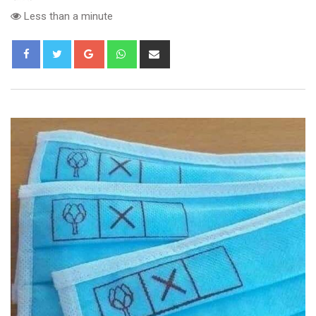
Less than a minute
Google+
Whatsapp
Share
via
Email