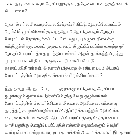
சகல துர்குணங்களும் அரசியலுக்கு வரத் தேவையான தகுதிகளாகி
விடடனவா?
ஆனால் எந்த மிதவாதத்தை பின்தள்ளிவிட்டு ஆயுதப்போராட்டம்
அரங்கில் முன்னிலைக்கு வந்ததோ அதே மிதவாதம் ஆயுதப்
போராட்டம் தோற்கடிக்கப்பட்ட பின் மறுபடியும் முன் நிலைக்கு
வந்திருக்கிறது. உலகம் முழுவதையும் திரும்பிப் பார்க்க வைத்த ஓர்
ஆயுதப் போராட்டத்தை நடத்திய மக்கள் அதன் தாக்கத்திலிருந்து
முழுமையாக விடுபடாத ஒரு கூட்டு உளவியலோடு
காணப்படுகிறார்கள். அதனால் மிதவாத அரசியலையும் ஆயுதப்
போராட்டத்தின் அளவுகோல்களால் நிறுக்கிறார்களா ?
இது தவறு. ஆயுதப் போராட்ட ஒழுக்கமும் மிதவாத அரசியல்
ஒழுக்கமும் ஒன்றல்ல. இரண்டும் இரு வேறு ஒழுக்கங்கள்.
போராட்டத்தின் தொடர்ச்சியாக மிதவாத அரசியலை எந்தளவு
தூரத்திற்கு முன்னெடுக்கலாம்? ஆப்பிரிக்க லத்தீன் அமெரிக்க
உதாரணங்கள் பல உண்டு. ஆயுதப் போராட்டத்தை தேர்தல் மைய
அரசியலுக்கு மொழிபெயர்ப்பதில் எல்லாச் சமூகங்களும் வெற்றி
பெற்றுள்ளன என்று கூறமுடியாது. லத்தீன் அமெரிக்காவின் இடதுசாரி