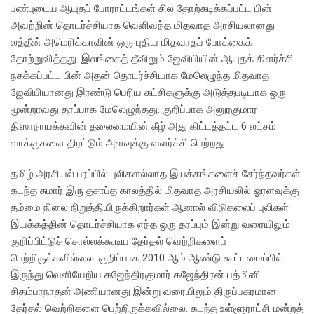
பண்புடைய ஆயுதப் போராட்டங்கள் சில தோற்கடிக்கப்பட்ட பின்
அவற்றின் தொடர்ச்சியாக வெளிவந்த மிதவாத அரசியலானது
லத்தீன் அமெரிக்காவின் ஒரு புதிய மிதவாதப் போக்கைக்
தோற்றுவித்தது. இலங்கைத் தீவிலும் ஜேவிபியின் ஆயுதக் கிளர்ச்சி
நசுக்கப்பட்ட பின் அதன் தொடர்ச்சியாக மேலெழுந்த மிதவாத
ஜேவிபியானது இரண்டு பெரிய கட்சிகளுக்கு அடுத்தபடியாக ஒரு
மூன்றாவது தரப்பாக மேலெழுந்தது. குறிப்பாக அனுரகுமார
திஸாநாயக்கவின் தலைமையின் கீழ் அது கிட்டத்தட்ட 6 லட்சம்
வாக்குகளை திரட்டும் அளவுக்கு வளர்ச்சி பெற்றது.
தமிழ் அரசியல் பரப்பில் புலிகளல்லாத இயக்கங்களைச் சேர்ந்தவர்கள்
கடந்த சுமார் இரு தசாப்த காலத்தில் மிதவாத அரசியலில் ஓரளவுக்கு
தம்மை நிலை நிறுத்தியிருக்கிறார்கள் ஆனால் விடுதலைப் புலிகள்
இயக்கத்தின் தொடர்ச்சியாக எந்த ஒரு தரப்பும் இன்று வரையிலும்
குறிப்பிட்டுச் சொல்லக்கூடிய தேர்தல் வெற்றிகளைப்
பெற்றிருக்கவில்லை. குறிப்பாக 2010 ஆம் ஆண்டு கூட்டமைப்பில்
இருந்து வெளியேறிய கஜேந்திரகுமார் கஜேந்திரன் பத்மினி
சிதம்பரநாதன் அணியானது இன்று வரையிலும் திருப்பகரமான
தேர்தல் வெற்றிகளை பெற்றிருக்கவில்லை. கடந்த உள்ளூராட்சி மன்றத்