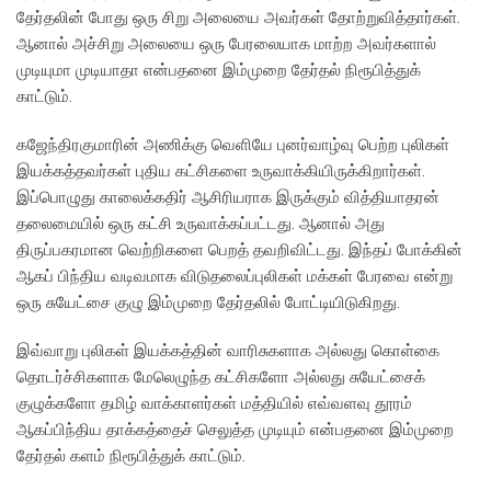
தேர்தலின் போது ஒரு சிறு அலையை அவர்கள் தோற்றுவித்தார்கள்.
ஆனால் அச்சிறு அலையை ஒரு பேரலையாக மாற்ற அவர்களால்
முடியுமா முடியாதா என்பதனை இம்முறை தேர்தல் நிரூபித்துக்
காட்டும்.
கஜேந்திரகுமாரின் அணிக்கு வெளியே புனர்வாழ்வு பெற்ற புலிகள்
இயக்கத்தவர்கள் புதிய கட்சிகளை உருவாக்கியிருக்கிறார்கள்.
இப்பொழுது காலைக்கதிர் ஆசிரியராக இருக்கும் வித்தியாதரன்
தலைமையில் ஒரு கட்சி உருவாக்கப்பட்டது. ஆனால் அது
திருப்பகரமான வெற்றிகளை பெறத் தவறிவிட்டது. இந்தப் போக்கின்
ஆகப் பிந்திய வடிவமாக விடுதலைப்புலிகள் மக்கள் பேரவை என்று
ஒரு சுயேட்சை குழு இம்முறை தேர்தலில் போட்டியிடுகிறது.
இவ்வாறு புலிகள் இயக்கத்தின் வாரிசுகளாக அல்லது கொள்கை
தொடர்ச்சிகளாக மேலெழுந்த கட்சிகளோ அல்லது சுயேட்சைக்
குழுக்களோ தமிழ் வாக்காளர்கள் மத்தியில் எவ்வளவு தூரம்
ஆகப்பிந்திய தாக்கத்தைச் செலுத்த முடியும் என்பதனை இம்முறை
தேர்தல் களம் நிரூபித்துக் காட்டும்.