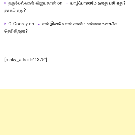
நகுலேஸ்வரன் விஜயதரன்
on
யாழ்ப்பாணமே உனது பசி எது?
தாகம் எது?
O. Cooray
on
என் இனமே என் சனமே உன்னை உனக்கே
தெரிகிறதா?
[mnky_ads id="1375"]