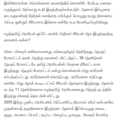
இன்னோரன்ன அம்சங்களை கவனத்தில் கொண்டே மேற்படி மனநல
மருத்துவர் அவ்வாறு கூறி இருந்திருக்கக்கூடும். ஆனால் இம்முறை
நாடாளுமன்றத் தேர்தல் களத்தை பார்க்கும் பொழுது நமது நிலைமை
அப்படி ஒன்றும் சீரியசாக இல்லை என்றே கூற வேண்டியிருக்கிறது.
ஈழத்தமிழ் அரசியல் ஒப்பீட்டளவில் அதிகம் சீரியஸ் ஆக இருந்ததற்கு
காரணம் என்ன?
விடை மிகவும் எளிமையானது. எல்லாருக்கும் தெரிந்தது. ஆயுதப்
போராட்டம் தான் அதற்கு காரணம். கிட்டத்தட்ட 38 ஆண்டுகள்
ஆயுதப் போராட்டமே தமிழ் அரசியலின் பிரதான நீரோட்டமாக
இருந்தது. ஆயுதப் போராட்டம் என்று சொன்னால் அது உயிர்கள்
சம்பந்தப்பட்டது. உயிர்களைக் கொடுப்பது ; உயிர்களை எடுப்பது.
எனவே அது ஆகக் கூடிய பட்சம் சீரியஸ் ஆனதாக இருந்தது. ஆனால்
கடந்த 11 ஆண்டுகளாக ஈழத்தமிழ் அரசியலானது அந்தத் தடத்தில்
இருந்து விலகத் தொடங்கி விட்டது.
2009 இற்கு முன்பு அரசியலில் அர்ப்பணிப்பு தியாகம் வீரம் என்பனவே
முதன்மைத் தகுதிகளாக இருந்தன. ஆனால் இப்பொழுது களவு ;
சூது ; கயமை ; பொய் ; நடிப்பு ; பிழைப்பு; முகமூடி ; வேஷம் போன்ற