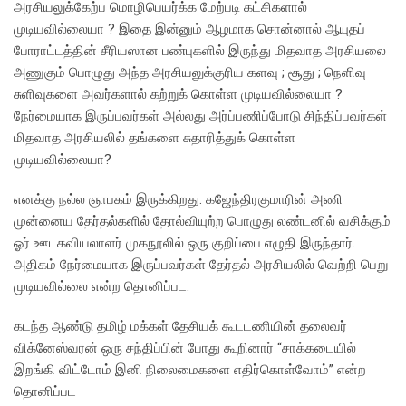
அரசியலுக்கேற்ப மொழிபெயர்க்க மேற்படி கட்சிகளால்
முடியவில்லையா ? இதை இன்னும் ஆழமாக சொன்னால் ஆயுதப்
போராட்டத்தின் சீரியஸான பண்புகளில் இருந்து மிதவாத அரசியலை
அணுகும் பொழுது அந்த அரசியலுக்குரிய களவு ; சூது ; நெளிவு
சுளிவுகளை அவர்களால் கற்றுக் கொள்ள முடியவில்லையா ?
நேர்மையாக இருப்பவர்கள் அல்லது அர்ப்பணிப்போடு சிந்திப்பவர்கள்
மிதவாத அரசியலில் தங்களை சுதாரித்துக் கொள்ள
முடியவில்லையா?
எனக்கு நல்ல ஞாபகம் இருக்கிறது. கஜேந்திரகுமாரின் அணி
முன்னைய தேர்தல்களில் தோல்வியுற்ற பொழுது லண்டனில் வசிக்கும்
ஓர் ஊடகவியலாளர் முகநூலில் ஒரு குறிப்பை எழுதி இருந்தார்.
அதிகம் நேர்மையாக இருப்பவர்கள் தேர்தல் அரசியலில் வெற்றி பெறு
முடியவில்லை என்ற தொனிப்பட.
கடந்த ஆண்டு தமிழ் மக்கள் தேசியக் கூடடணியின் தலைவர்
விக்னேஸ்வரன் ஒரு சந்திப்பின் போது கூறினார் “சாக்கடையில்
இறங்கி விட்டோம் இனி நிலைமைகளை எதிர்கொள்வோம்” என்ற
தொனிப்பட