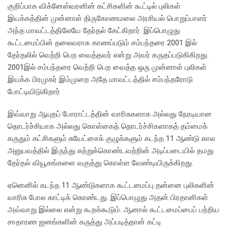
குறிப்பாக விக்னேஸ்வரனின் கட்சிகளின் கூட்டில் புலிகள்
இயக்கத்தின் முன்னாள் திருகோணமலை அரசியல் பொறுப்பாளர்
அந்த மாவட்டத்திலேயே தேர்தல் கேட்கிறார். இப்பொழுது
கூட்டமைப்பின் தலைவராக காணப்படும் சம்பந்தரை 2001 இல்
தேர்தலில் வெற்றி பெற வைத்தவர் என்று அவர் கருதப்படுகிகிறது.
2001இல் சம்பந்தரை வெற்றி பெற வைத்த ஒரு முன்னாள் புலிகள்
இயக்க பிரமுகர் இம்முறை அதே மாவட்டத்தில் சம்பந்தரோடு
போட்டியிடுகிறார்
இவ்வாறு ஆயுதப் போராட்டத்தின் வாரிசுகளாக அல்லது நேரடியான
தொடர்ச்சியாக அல்லது கொள்கைத் தொடர்ச்சிகளாகத் தம்மைக்
கருதும் கட்சிகளும் சுயேட்சைக் குழுக்களும் கடந்த 11 ஆண்டு கால
அனுபவத்தில் இருந்து கற்றுக்கொண்டவற்றின் அடிப்படையில் தமது
தேர்தல் வியூகங்களை வகுத்து கொள்ள வேண்டியிருக்கிறது.
ஏனெனில் கடந்த 11 ஆண்டுகளாக கூட்டமைப்பு தன்னை புலிகளின்
வாரிசு போல காட்டிக் கொண்டது. இப்பொழுது அதன் பிரதானிகள்
அவ்வாறு இல்லை என்று கூறக்கூடும். ஆனால் கூட்டமைப்பைப் பற்றிய
சாதாரண ஜனங்களின் கருத்து அப்படித்தான் கட்டி