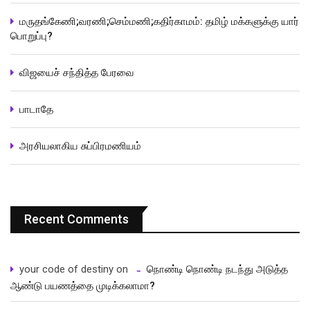
மருதங்கேணி;வரணி;செம்மணி;கதிர்காமம்: தமிழ் மக்களுக்கு யார்
பொறுப்பு?
விஜயைச் சந்தித்த பேரவை
பாடாதே
அரசியலாகிய சுப்பிரமணியம்
Recent Comments
your code of destiny
on
நொண்டி நொண்டி நடந்து அடுத்த
ஆண்டு பயணத்தை முடிக்கலாமா?