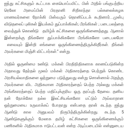
ஐந்து கட்சிகளும் கூட்டாக கையொப்பமிட்ட பின் அதில் பங்குபற்றிய
ரெலோ அமைப்பின் பிரதானி சிறீகாந்தா பல்கலைக்கழக
மாணவர்களை நோக்கி பின்வரும் தொனிப்படக் கூறினார்….முன்பு
விடுதலைப் புலிகள் இயக்கம் துப்பாக்கிகள்; பீரங்கிகள் ; படைபலத்தை
வைத்துக் கொண்டு தமிழ்க் கட்சிகளை ஒருங்கிணைத்தது. ஆனால்
இன்றைக்கு நீங்களோ துப்பாக்கிகளோ பீரங்கிகளோ படைபலமோ
எவையும் இன்றி எங்களை ஒருங்கிணைத்திருக்கிறீர்கள். நீங்கள்
அவர்களை மிஞ்சி விட்டார்கள்.” என்று.
அதில் ஓருண்மை உண்டு. மக்கள் பிரதிநிதிகளாக காணப்படுகின்ற
அதாவது தேர்தல் மூலம் மக்கள் அதிகாரத்தை பெற்றுக் கொண்ட
அரசியல்வாதிகளை ஒற்றுமை படுத்துவது என்று சொன்னால் அதற்கு
அவர்களை விட அதிகமான அதிகாரத்தைப் பெற்ற அல்லது மக்கள்
அங்கீகாரத்தைப் பெற்ற மதிப்புக்குரிய ஒரு தரப்புத் தேவை. தனிய
நன் நோக்கோ நல்ல இலட்சியங்களோ மட்டும் அவ்வாறான
ஒற்றுமையை உருவாக்கப் போதாது என்பதை தான் கடந்த ஐந்து
ஆண்டு கால அனுபவம் நிரூபித்திருக்கின்றது. கடந்த 5
ஆண்டுகளுக்கும் மேலாக தமிழ் கட்சிகளை ஒருங்கிணைக்கும்
பணிகளில் அதிகமாக ஈடுபட்டவன் என்ற அடிப்படையில் என்னுடைய