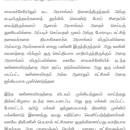
சாவகச்சேரியிலும் கூட அரசாங்கம் நினைத்திருந்தால் அங்கு
கூடியிருந்தவர்களைத் தூக்கிக் கொண்டு போய் சிறையில்
வைத்திருக்கலாம். ஆனால் அரசாங்கம் அதைச் செய்யத்
துணியவில்லை. அப்படிச் செய்வதன் மூலம் அங்கு போராடிய கட்சித்
தலைவர்களை தியாகிகளாக்க அரசாங்கம் விரும்பவில்லை.
அவ்வாறு அவர்களைக் கைது பண்ணி இருந்திருந்தால் அது உலகின்
கவனத்தை ஈர்க்கும் ஒரு செய்தியாக மாறியிருந்திருக்கும். அதை
அரசாங்கம் விரும்பவில்லை. எனவே சாவகச்சேரியில் நடந்த
உண்ணாவிரதத்தை அரச தரப்பு தடுக்கவில்லை. அது ஒரு மக்கள்
மயப்பட்ட உண்ணாவிரதம் அல்ல. ஆனாலும் கட்சிகள் அதை
ஐக்கியமாக முன்னெடுத்தன.
இந்த உண்ணாவிரதத்தை விடவும் முக்கியத்துவம் வாய்ந்தது
திங்கட்கிழமை நடந்த கடையடைப்பு. அது ஒரு மக்கள் மயப்பட்ட
போராட்டம். தமிழ் மக்கள் ஒற்றுமையாகத் திரண்டு முஸ்லிம்
மக்களோடு இணைந்து தமது எதிர்ப்பை வெளிப்படுத்தினார்கள்.
எனவே திலீபனின் பெயரால் கட்சிகளை ஒருங்கிணைப்பது வசதியாக
இருந்தது. அது மாவைக்கும் வெற்றி ; ஏனைய கட்சிகளுக்கும்