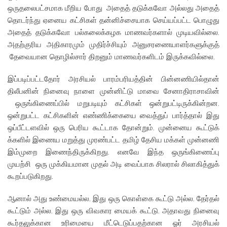
ஒருதலைபட்சமாக மீறிய போது அதைத் தடுக்கவோ அல்லது அதைத்
தொடர்ந்து ஏனைய கட்சிகள் தன்னிச்சையாக செய்யப்பட்ட பொழுது
அதைத் தடுக்கவோ பல்கலைக்கழக மாணவர்களால் முடியவில்லை.
அதற்குரிய அதிகாரமும் முதிர்ச்சியும் அனுசரணையாளர்களுக்குத்
தேவையான தொழில்சார் திறனும் மாணவர்களிடம் இருக்கவில்லை.
இப்படிப்பட்டதோர் அரசியல் பாரம்பரியத்தின் பின்னணியில்தான்
திலீபனின் நினைவு நாளை முன்னிட்டு மாவை சேனாதிராசாவின்
ஒருங்கிணைப்பில் மறுபடியும் கட்சிகள் ஒன்றுபட்டிருக்கின்றன.
ஒன்றுபட்ட கட்சிகளின் எண்ணிக்கையை வைத்துப் பார்த்தால் இது
ஒப்பீட்டளவில் ஒரு பெரிய கூட்டாக தோன்றும். முன்னைய கூட்டுக்
க்களில் இணைய மறுத்து முரண்பட்ட தமிழ் தேசிய மக்கள் முன்னணி
இம்முறை இணைந்திருக்கிறது. எனவே இந்த ஒருங்கிணைப்பு
முயற்சி ஒரு முக்கியமான முதல் அடி வைப்பாக சிலரால் சிலாகித்துக்
கூறப்படுகிறது.
ஆனால் அது உண்மையல்ல. இது ஒரு கொள்கை கூட்டு அல்ல. தேர்தல்
கூட்டும் அல்ல. இது ஒரு விவகார மையக் கூட்டு. அதாவது நினைவு
கூர்தலுக்கான உரிமையை மீட்டெடுப்பதற்கான ஓர் அரசியல்