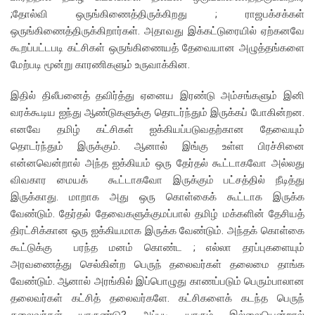
;தோல்வி ஒருங்கிணைத்திருக்கிறது ; ராஜபக்சக்கள்
ஒருங்கிணைத்திருக்கிறார்கள். அதாவது இக்கட்டுரையில் ஏற்கனவே
கூறப்பட்டபடி கட்சிகள் ஒருங்கிணையத் தேவையான அழுத்தங்களை
மேற்படி மூன்று காரணிகளும் உருவாக்கின.
இதில் திலீபனைத் தவிர்த்து ஏனைய இரண்டு அம்சங்களும் இனி
வரக்கூடிய ஐந்து ஆண்டுகளுக்கு தொடர்ந்தும் இருக்கப் போகின்றன.
எனவே தமிழ் கட்சிகள் ஐக்கியப்படுவதற்கான தேவையும்
தொடர்ந்தும் இருக்கும். ஆனால் இங்கு உள்ள பிரச்சினை
என்னவென்றால் அந்த ஐக்கியம் ஒரு தேர்தல் கூட்டாகவோ அல்லது
விவகார மையக் கூட்டாகவோ இருக்கும் பட்சத்தில் நீடித்து
இருக்காது. மாறாக அது ஒரு கொள்கைக் கூட்டாக இருக்க
வேண்டும். தேர்தல் தேவைகளுக்குமப்பால் தமிழ் மக்களின் தேசியத்
திரட்சிக்கான ஒரு ஐக்கியமாக இருக்க வேண்டும். அந்தக் கொள்கை
கூட்டுக்கு பரந்த மனம் கொண்ட ; எல்லா தரப்புகளையும்
அரவணைத்து செல்கின்ற பெருந் தலைவர்கள் தலைமை தாங்க
வேண்டும். ஆனால் அரங்கில் இப்பொழுது காணப்படும் பெரும்பாலான
தலைவர்கள் கட்சித் தலைவர்களே. கட்சிகளைக் கடந்த பெருந்