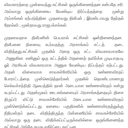
விவகாரத்தை முன்வைத்து கட்சிகள் ஒருங்கிணைந்தன என்பதே சரி.
அவ்வாறு ஒருங்கிணைய வேண்டிய நிர்ப்பந்தத்தை மூன்று
அம்சங்கள் ஏற்படுத்தின. முதலாவது திலீபன் ; இரண்டாவது தேர்தல்
தோல்வி ; மூன்றாவது ராஜபக்சக்கள்.
முதலாவதாக திலீபனின் பெயரால் கட்சிகள் ஒன்றிணைந்தன.
திலீபனை நினைவு கூர்வதற்கு அரசாங்கம் சட்டத் தடை
விதித்தது.கட்சிகள் முதலில் அதை ஒரு சட்ட விவகாரமாகவே
அணுகின. எனினும் ஒரு கட்டத்தில் அதனைத் தவிர்க்க முடியாதபடி
ஓர் அரசியல் விவகாரமாக அணுக வேண்டிய நிப்பந்தம் ஏற்பட்டது.
அதன் விளைவாக சாவகச்சேரியில் ஒரு உண்ணாவிரதப்
போராட்டத்தை முன்னெடுத்தார்கள். முதலில் தொண்டமானாறு
செல்வச்சந்நிதி ஆலயத்தில் தான் அடையாள உண்ணாவிரதம் என்று
கூறப்பட்டது. அதன்மூலம் ஊடகங்களையும் அரசாங்கத்தையும் திசை
திருப்பி விட்டு சாவகச்சேரியில் அடையாள உண்ணாவிரதம்
முன்னெடுக்கப்பட்டது. ஏனைய பகுதிகளில் உண்ணாவிரதத்துக்கு
நீதிமன்றம் தடை விதித்திருந்த பின்னணியில் சாவகச்சேரியில்
அவ்வாறு ஒரு தடை விதிக்கப்பட்டிருக்கவில்லை. ஒருங்கிணைந்த
கட்சிகள் அங்கே தமது எதிர்ப்பை காட்டின.