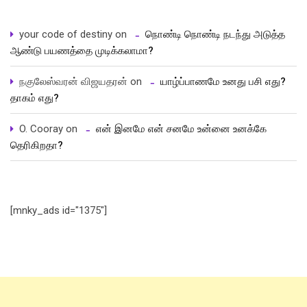
your code of destiny
on
நொண்டி நொண்டி நடந்து அடுத்த
ஆண்டு பயணத்தை முடிக்கலாமா?
நகுலேஸ்வரன் விஜயதரன்
on
யாழ்ப்பாணமே உனது பசி எது?
தாகம் எது?
O. Cooray
on
என் இனமே என் சனமே உன்னை உனக்கே
தெரிகிறதா?
[mnky_ads id="1375"]