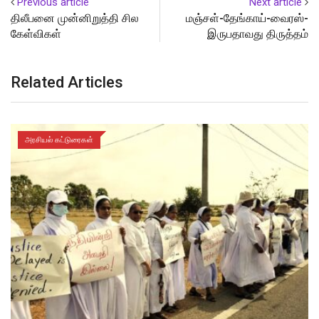
Previous article
Next article
திலீபனை முன்னிறுத்தி சில
மஞ்சள்-தேங்காய்-வைரஸ்-
கேள்விகள்
இருபதாவது திருத்தம்
Related Articles
அரசியல் கட்டுரைகள்