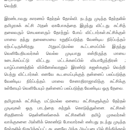
வெற்றி.
இரண்டாவது காரணம் தேர்தல் தோல்வி. நடந்து முடிந்த தேர்தலில்
தமிழரசுக் கட்சி அதன் ஏகபோகத்தை இழந்து விட்டது. கட்சித்
தலைவரும் செயலாளரும் தோற்றுப் போய் விட்டார்கள்.கட்சிக்குள்
மாவை தந்து தலைமையை உறுதிப்படுத்த வேண்டிய நிர்ப்பந்தம்
ஏற்பட்டிருக்கிறது. அதுமட்டுமல்ல கூட்டமைப்பில் இருந்து
வெளியேறியவர்கள் வெல்ல முடியாது என்றிருந்த மாயை
உடைக்கப்பட்டு விட்டது. மட்டக்களப்பில் வியாழேந்திரன் ;
யாழ்ப்பாணத்தில் விக்னேஸ்வரனும் இரண்டு கஜன்களும் வெற்றி
பெற்று விட்டார்கள். எனவே கூடமைப்புக்குத் தன்னைப் பலப்படுத்த
வேண்டிய நிர்ப்பந்தம். மாவை சேனாதிராஜாவிற்கு கட்சிக்கு
உள்ளேயும் வெளியேயும் தன்னைப் பலப்படுத்த வேண்டிய ஒரு தேவை.
தமிழரசுக் கட்சிக்கு மட்டுமல்ல ஏனைய கட்சிகளுக்கும் தேர்தல்
முடிவுகள் ஒரு பாடத்தை கற்றுக் கொடுத்துள்ளன. கட்சிகள்
சிதறினால் தென்னிலங்கைக் கட்சிகளின் தமிழ் முகவர்கள்
வாக்குகளை அள்ளிக் கொண்டு போவார்கள் என்பது நடந்து முடிந்த
தேர்தலில் நிரூபிக்கப்பட்டது. எனவே அந்த அடிப்படையில் சிந்தித்தால்