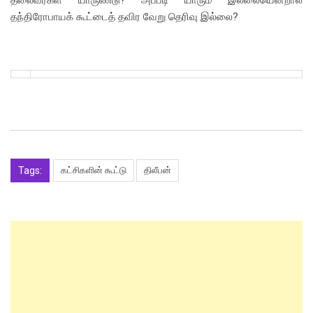
தலைவர்கள் யாருண்டு? அப்படி யாரும் இல்லையென்றால்
தந்திரோபாயக் கூட்டைத் தவிர வேறு தெரிவு இல்லை?
Tags:
கட்சிகளின் கூட்டு
திலீபன்