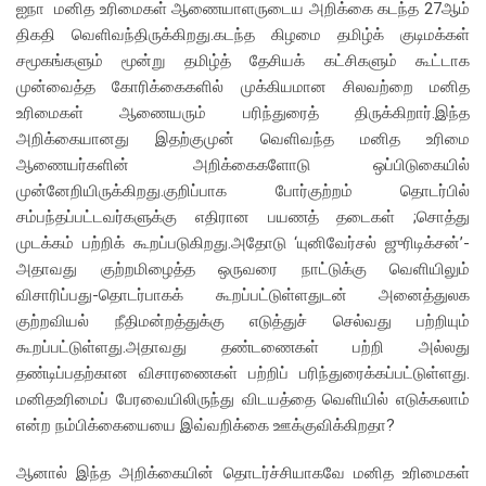
ஐநா மனித உரிமைகள் ஆணையாளருடைய அறிக்கை கடந்த 27ஆம்
திகதி வெளிவந்திருக்கிறது.கடந்த கிழமை தமிழ்க் குடிமக்கள்
சமூகங்களும் மூன்று தமிழ்த் தேசியக் கட்சிகளும் கூட்டாக
முன்வைத்த கோரிக்கைகளில் முக்கியமான சிலவற்றை மனித
உரிமைகள் ஆணையரும் பரிந்துரைத் திருக்கிறார்.இந்த
அறிக்கையானது இதற்குமுன் வெளிவந்த மனித உரிமை
ஆணையர்களின் அறிக்கைகளோடு ஒப்பிடுகையில்
முன்னேறியிருக்கிறது.குறிப்பாக போர்குற்றம் தொடர்பில்
சம்பந்தப்பட்டவர்களுக்கு எதிரான பயணத் தடைகள் ;சொத்து
முடக்கம் பற்றிக் கூறப்படுகிறது.அதோடு ‘யுனிவேர்சல் ஜுரிடிக்சன்’-
அதாவது குற்றமிழைத்த ஒருவரை நாட்டுக்கு வெளியிலும்
விசாரிப்பது-தொடர்பாகக் கூறப்பட்டுள்ளதுடன் அனைத்துலக
குற்றவியல் நீதிமன்றத்துக்கு எடுத்துச் செல்வது பற்றியும்
கூறப்பட்டுள்ளது.அதாவது தண்டணைகள் பற்றி அல்லது
தண்டிப்பதற்கான விசாரணைகள் பற்றிப் பரிந்துரைக்கப்பட்டுள்ளது.
மனிதஉரிமைப் பேரவையிலிருந்து விடயத்தை வெளியில் எடுக்கலாம்
என்ற நம்பிக்கையையை இவ்வறிக்கை ஊக்குவிக்கிறதா?
ஆனால் இந்த அறிக்கையின் தொடர்ச்சியாகவே மனித உரிமைகள்