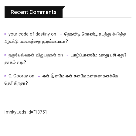
Recent Comments
your code of destiny
on
நொண்டி நொண்டி நடந்து அடுத்த
ஆண்டு பயணத்தை முடிக்கலாமா?
நகுலேஸ்வரன் விஜயதரன்
on
யாழ்ப்பாணமே உனது பசி எது?
தாகம் எது?
O. Cooray
on
என் இனமே என் சனமே உன்னை உனக்கே
தெரிகிறதா?
[mnky_ads id="1375"]