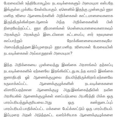
பேரவையின் உத்தியோகபூர்வ நடவடிக்கைகளும் அமையுமா என்பதே
இங்குள்ள முக்கிய கேள்வியாகும். ஏனெனில் இதற்கு முன்னரும் ஐநா
மனித உரிமை ஆணையர்களின் அறிக்கைகள் காட்டமானவைகளாக
இருந்திருக்கின்றன.ஆனால் அந்த அறிக்கைகளின் பின்
நிறைவேற்றப்பட்ட ஐநா தீர்மானங்கள் மென்மையானவைகளாகவும்
அரசுக்கும் அரசுக்கும் இடையிலான கட்டமைப்பு சார் உறவுகளை
காப்பாற்றும் நோக்கிலானவைகளாகவுமே
அமைந்திருந்தன.இம்முறையும் ஐநா.மனித உரிமைகள் பேரவையின்
நடவடிக்கைகள் அவ்வாறுதான் அமையுமா?
இந்த அறிக்கையை முன்வைத்து இலங்கை அரசாங்கம் தற்காப்பு
நடவடிக்கைகளில் ஏற்கனவே இறங்கிவிட்டது.கடந்த வாரம் இலங்கை
ஜனாதிபதி ஓர் ஆணைக்குழுவை நியமித்திருக்கிறார்.ஏற்கனவே
உருவாக்கப்பட்ட ஆணைக்குழுக்களின் நடவடிக்கைகளை
விசாரிப்பதற்கான ஆணைக்குழு அது.இலங்கைத்தீவின் நவீன
அரசியலில் ஆணைக்குழுக்கள் எனப்படுபவை அபகீர்த்தி மிக்க ஒரு
பாரம்பரியத்துக்குரியவை.அது ஒரு கண்துடைப்புப்
பாரம்பரியம்.பாதிக்கப்பட்ட மக்களை பேய்க்காட்டும் ஒரு பாரம்பரியம்.
இம்முறை அதன் அடுத்தகட்ட வளர்ச்சியாக ஆணைக்குழுக்களை