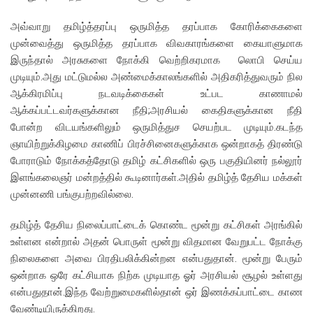
அவ்வாறு தமிழ்த்தரப்பு ஒருமித்த தரப்பாக கோரிக்கைகளை
முன்வைத்து ஒருமித்த தரப்பாக விவகாரங்களை கையாளுமாக
இருந்தால் அரசுகளை நோக்கி வெற்றிகரமாக லொபி செய்ய
முடியும்.அது மட்டுமல்ல அண்மைக்காலங்களில் அதிகரித்துவரும் நில
ஆக்கிரமிப்பு நடவடிக்கைகள் உட்பட காணாமல்
ஆக்கப்பட்டவர்களுக்கான நீதி;அரசியல் கைதிகளுக்கான நீதி
போன்ற விடயங்களிலும் ஒருமித்துச செயற்பட முடியும்.கடந்த
ஞாயிற்றுக்கிழமை காணிப் பிரச்சினைகளுக்காக ஒன்றாகத் திரண்டு
போராடும் நோக்கத்தோடு தமிழ் கட்சிகளில் ஒரு பகுதியினர் நல்லூர்
இளங்கலைஞர் மன்றத்தில் கூடினார்கள்.அதில் தமிழ்த் தேசிய மக்கள்
முன்னணி பங்குபற்றவில்லை.
தமிழ்த் தேசிய நிலைப்பாட்டைக் கொண்ட மூன்று கட்சிகள் அரங்கில்
உள்ளன என்றால் அதன் பொருள் மூன்று விதமான வேறுபட்ட நோக்கு
நிலைகளை அவை பிரதிபலிக்கின்றன என்பதுதான். மூன்று பேரும்
ஒன்றாக ஒரே கட்சியாக நிற்க முடியாத ஓர் அரசியல் சூழல் உள்ளது
என்பதுதான்.இந்த வேற்றுமைகளில்தான் ஒர் இணக்கப்பாட்டை காண
வேண்டியிருக்கிறது.