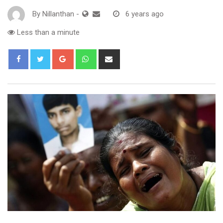
By
Nillanthan
-
6 years ago
Less than a minute
Google+
Whatsapp
Share
via
Email