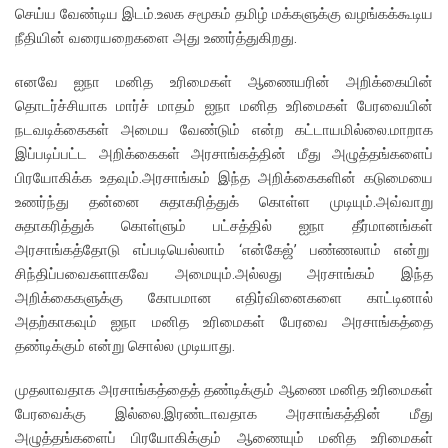
செய்ய வேண்டிய இடம்.உலக சமூகம் தமிழ் மக்களுக்கு வழங்கக்கூடிய
நீதியின் வரையறைகளை அது உணர்த்துகிறது.
எனவே ஐநா மனித உரிமைகள் ஆணையரின் அறிக்கையின்
தொடர்ச்சியாக மார்ச் மாதம் ஐநா மனித உரிமைகள் பேரவையின்
நடவடிக்கைகள் அமைய வேண்டும் என்ற கட்டாயமில்லை.மாறாக
இப்படிப்பட்ட அறிக்கைகள் அரசாங்கத்தின் மீது அழுத்தங்களைப்
பிரயோகிக்க உதவும்.அரசாங்கம் இந்த அறிக்கைகளின் கடுமையை
உணர்ந்து தன்னை சுதாகரித்துக் கொள்ள முடியும்.அவ்வாறு
சுதாகரித்துக் கொள்ளும் பட்சத்தில் ஐநா தீர்மானங்கள்
அரசாங்கத்தோடு எப்படியெல்லாம் ‘என்கேஜ்’ பண்ணலாம் என்று
சிந்திப்பவைகளாகவே அமையும்.அல்லது அரசாங்கம் இந்த
அறிக்கைகளுக்கு கோபமான எதிர்வினைகளை காட்டினால்
அதற்காகவும் ஐநா மனித உரிமைகள் பேரவை அரசாங்கத்தை
தண்டிக்கும் என்று சொல்ல முடியாது.
முதலாவதாக அரசாங்கத்தைத் தண்டிக்கும் ஆணை மனித உரிமைகள்
பேரவைக்கு இல்லை.இரண்டாவதாக அரசாங்கத்தின் மீது
அழுத்தங்களைப் பிரயோகிக்கும் ஆணையும் மனித உரிமைகள்