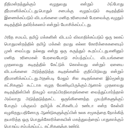
நீதிமன்றத்துக்கும் எழுதுவது என்றும் அப்போது
தீர்மானிக்கப்பட்டது.பொதுச் சபைக்கு எழுதப்படும் கடிதத்தில்
இணைக்கப்படும் விடயங்களை மனித உரிமைகள் பேரவைக்கு எழுதும்
கடிதத்தில் தவிர்க்கலாம் என்றும் யோசிக்கப்பட்டது.
அதே சமயம், தமிழ் மக்களின் விடயம் விவாதிக்கப்படும் ஒரு உலகப்
பொதுமன்றத்தில் தமிழ் மக்கள் தமது எல்லா கோரிக்கைகளையும்
முன் வைப்பது நல்லது என்று ஒரு கருத்தும் கூறப்பட்டது.எனினும்
மனித உரிமைகள் பேரவையோடு சம்பந்தப்பட்ட விடயங்களை
முதலாவது கடிதத்தில் கேட்டுக் கொள்வது என்றும் ஏனைய
விடயங்களை அடுத்தடுத்த கடிதங்களில் குறிப்பிடுவது என்றும்
தீர்மானிக்கப்பட்டது.அதன்படி மேலும் சில கடிதங்களை இம்மூன்று
கட்சிகளும் கூட்டாக எழுத வேண்டியிருக்கும்.ஆனால் முதலாவது
கடிதத்தின்பின் நிகழும் வாதப்பிரதிவாதங்களை வைத்துப்பார்த்தால்
அவ்வாறு அடுத்தடுத்தகட்ட ஒருங்கிணைத்த முயற்சிகளுக்குப்
போகும் பக்குவம் தமிழ்க் கட்சிகளிடம் உண்டா என்ற கேள்வி
எழுகிறது.பதினோரு ஆண்டுகளுக்குப்பின் உலக சமூகத்தை நோக்கித்
தயாரித்த ஒரு பொதுக்கோரிக்கையின் மகத்துவத்தைப் பாதுகாக்கும்
பொறுப்பு சம்பந்தப்பட்ட கட்சிகளுக்கு உண்டு.