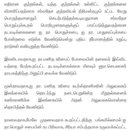
எதிரான குற்றங்கள், யுத்த குற்றங்கள் உள்ளிட்ட குற்றங்களை
விசாரிப்பதற்காக சர்வதேச குற்றவியல் நீதிமன்றமும் உட்பட வேறு
பொருத்தமானதும் செயற்படுத்தக்கூடியதுமான சர்வதேச
பொறுப்புக்கூறல் பொறிமுறைகளுக்குப் பாரப்படுத்துவதற்கான
நடவடிக்கைகளை ஐ. நா. பொதுச்சபை, ஐ. நா. பாதுகாப்புச்சபை
போன்றவை எடுக்க வேண்டுமென்று புதிய தீர்மானத்தில் உறுப்பு
நாடுகள் வலியுறுத்த வேண்டும்.
இரண்டாவதாக,ஐ. நா.மனித உரிமைப் பேரவையின் தலைவர் இவ்விட
யத்தை மேற்கூறப்பட்ட நடவடிக்கைக்காக மீளவும் ஐநா.செயலாளர்
நாயகத்திற்கு அனுப்பி வைக்க வேண்டும்.
மூன்றாவதாக,ஐ. நா. மனித உரிமை உயர்ஸ்தானிகரின் அலுவலகம்
இலங்கையில் தொடர்ந்து நடைபெறுகின்ற மீறுதல்களைக்
கண்காணிக்க இலங்கையில் அதன் அலுவலகமொன்றை
ஸ்தாபித்தல் வேண்டும்.
நாலாவதாக,மேலே முதலாவதாக கூறப்பட்டதிற்கு பங்கமில்லாமல் ஐ.
நா.பொதுச் சபையின் உப பிரிவாக, சீரியா சம்பந்தமாக உருவாக்கப்பட்ட