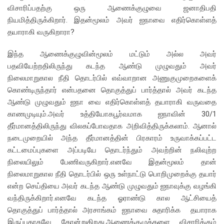
விசாரிப்பதற்கு ஒரு ஆணைக்குழுவை ஜனாதிபதி
நியமித்திருக்கிறார். இதன்மூலம் அவர் ஐநாவை எதிர்கொள்ளத்
தயாராகி வருகிறாரா?
இந்த ஆணைக்குழுவின்மூலம் மட்டும் அல்ல அவர்
பதவியேற்றதிலிருந்து கடந்த ஆண்டு முழுவதும் அவர்
நிலைமாறுகால நீதி தொடர்பில் எவ்வாறான அணுகுமுறைகளைக்
கொண்டிருந்தார் என்பதனை தொகுத்துப் பார்த்தால் அவர் கடந்த
ஆண்டு முழுவதும் ஐநா வை எதிர்கொள்ளத் தயாராகி வருவதை
காணமுடியும்.அவர் உத்தியோகபூர்வமாக ஐநாவின் 30/1
தீர்மானத்திலிருந்து விலகப்போவதாக அறிவித்திருக்கலாம். ஆனால்
நடைமுறையில் அந்த தீர்மானத்தின் பிரகாரம் உருவாக்கப்பட்ட
கட்டமைப்புகளை அப்படியே தொடர்ந்தும் அவற்றின் நலிவுற்ற
நிலையிலும் பேணிவருகிறார்.எனவே இதன்மூலம் தான்
நிலைமாறுகால நீதி தொடர்பில் ஒரு உள்நாட்டு பொறிமுறைக்கு தயார்
என்ற செய்தியை அவர் கடந்த ஆண்டு முழுவதும் ஐநாவுக்கு வழங்கி
வந்திருக்கிறார்.எனவே கடந்த ஓராண்டு கால ஆட்சியைத்
தொகுத்துப் பார்த்தால் அரசாங்கம் ஐநாவை சுதாரிக்க தயாராக
இருப்பதாகவே தோன்றுகிறது.ஆணைக்குழுக்களை விசாரிக்கும்