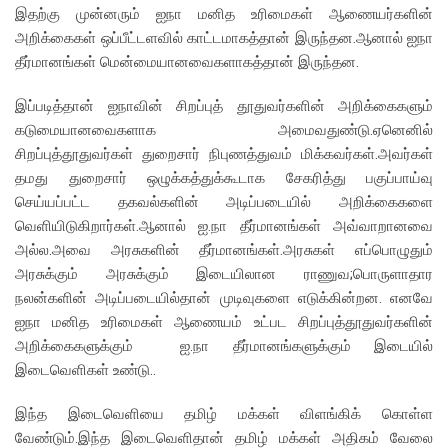
இதற்கு முன்னரும் ஐநா மனித உரிமைகள் ஆணையர்களின்
அறிக்கைகள் ஒப்பீட்டளவில் காட்டமாகத்தான் இருந்தன.ஆனால் ஐநா
தீர்மானங்கள் மென்மையானவைகளாகத்தான் இருந்தன.
இப்படித்தான் ஐநாவின் சிறப்புத் தூதுவர்களின் அறிக்கைகளும்
கடுமையானவைகளாக அமைவதுண்டு.ஏனெனில்
சிறப்புத்தூதுவர்கள் துறைசார் நிபுணத்துவம் மிக்கவர்கள்.அவர்கள்
தமது துறைசார் ஒழுக்கத்துக்கூடாக சேகரித்து பகுப்பாய்வு
செய்யப்பட்ட தகவல்களின் அடிப்படையில் அறிக்கைகளை
வெளியிடுகிறார்கள்.ஆனால் ஐ.நா தீர்மானங்கள் அவ்வாறானவை
அல்ல.அவை அரசுகளின் தீர்மானங்கள்.அரசுகள் எப்பொழுதும்
அரசுக்கும் அரசுக்கும் இடையிலான ராணுவ;பொருளாதார
நலன்களின் அடிப்படையில்தான் முடிவுகளை எடுக்கின்றன. எனவே
ஐநா மனித உரிமைகள் ஆணையம் உட்பட சிறப்புத்தூதுவர்களின்
அறிக்கைகளுக்கும் ஐ.நா தீர்மானங்களுக்கும் இடையில்
இடைவெளிகள் உண்டு..
இந்த இடைவெளியை தமிழ் மக்கள் விளங்கிக் கொள்ள
வேண்டும்.இந்த இடைவெளிதான் தமிழ் மக்கள் அதிகம் வேலை