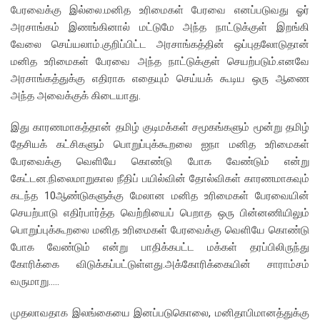
பேரவைக்கு இல்லை.மனித உரிமைகள் பேரவை எனப்படுவது ஓர்
அரசாங்கம் இணங்கினால் மட்டுமே அந்த நாட்டுக்குள் இறங்கி
வேலை செய்யலாம்.குறிப்பிட்ட அரசாங்கத்தின் ஒப்புதலோடுதான்
மனித உரிமைகள் பேரவை அந்த நாட்டுக்குள் செயற்படும்.எனவே
அரசாங்கத்துக்கு எதிராக எதையும் செய்யக் கூடிய ஒரு ஆணை
அந்த அவைக்குக் கிடையாது.
இது காரணமாகத்தான் தமிழ் குடிமக்கள் சமூகங்களும் மூன்று தமிழ்
தேசியக் கட்சிகளும் பொறுப்புக்கூறலை ஐநா மனித உரிமைகள்
பேரவைக்கு வெளியே கொண்டு போக வேண்டும் என்று
கேட்டன.நிலைமாறுகால நீதிப் பயில்வின் தோல்விகள் காரணமாகவும்
கடந்த 10ஆண்டுகளுக்கு மேலான மனித உரிமைகள் பேரவையின்
செயற்பாடு எதிர்பார்த்த வெற்றியைப் பெறாத ஒரு பின்னணியிலும்
பொறுப்புக்கூறலை மனித உரிமைகள் பேரவைக்கு வெளியே கொண்டு
போக வேண்டும் என்று பாதிக்கபட்ட மக்கள் தரப்பிலிருந்து
கோரிக்கை விடுக்கப்பட்டுள்ளது.அக்கோரிக்கையின் சாராம்சம்
வருமாறு…..
முதலாவதாக இலங்கையை இனப்படுகொலை, மனிதாபிமானத்துக்கு