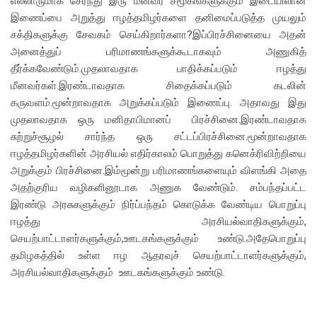
எல்லாருமாக சேர்ந்து இரு மீனவர் சமூகங்களுக்கும் இடையிலான
இணைப்பை அறுத்து ஈழத்தமிழர்களை தனிமைப்படுத்த முயலும்
சக்திகளுக்கு சேவகம் செய்கிறார்களா?இப்பிரச்சினையை அதன்
அனைத்துப் பரிமாணங்களுக்கூடாகவும் அணுகித்
தீர்க்கவேண்டும்.முதலாவதாக பாதிக்கப்படும் ஈழத்து
மீனவர்கள்.இரண்டாவதாக சிதைக்கப்படும் கடலின்
கருவளம்.மூன்றாவதாக அறுக்கப்படும் இணைப்பு. அதாவது இது
முதலாவதாக ஒரு மனிதாபிமானப் பிரச்சினை.இரண்டாவதாக
சுற்றுச்சூழல் சார்ந்த ஒரு சட்டப்பிரச்சினை.மூன்றாவதாக
ஈழத்தமிழர்களின் அரசியல் எதிர்காலம் பொறுத்து கனெக்ரிவிற்றியை
அறுக்கும் பிரச்சினை.இம்மூன்று பரிமாணங்களையும் விளங்கி அதை
அதற்குரிய வழிகளினூடாக அணுக வேண்டும். சம்பந்தப்பட்ட
இரண்டு அரசுகளுக்கும் நிர்ப்பந்தம் கொடுக்க வேண்டிய பொறுப்பு
ஈழத்து அரசியல்வாதிகளுக்கும்,
செயற்பாட்டாளர்களுக்கும்,ஊடகங்களுக்கும் உண்டு.அதேபொறுப்பு
தமிழகத்தில் உள்ள ஈழ ஆதரவுச் செயற்பாட்டாளர்களுக்கும்,
அரசியல்வாதிகளுக்கும் ஊடகங்களுக்கும் உண்டு.