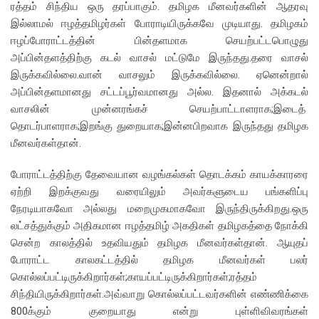
ரத்தம் சிந்திய ஒரு தரப்பாகும். தமிழக மீனவர்களின் ஆதரவு
இல்லாமல் ஈழத்தமிழர்கள் போராடியிருக்கவே முடியாது. தமிழகம்
ஈழப்போராட்டத்தின் பின்தளமாக செயற்பட்டபொழுது
அப்பின்தளத்திற்கு கடல் வாசல் மட்டுமே இருந்தது.தரை வாசல்
இருக்கவில்லை.வான் வாசலும் இருக்கவில்லை. ஏனென்றால்
அப்பின்தளமானது சட்டப்பூர்வமானது அல்ல. இதனால் அக்கடல்
வாசலின் முன்னரங்கச் செயற்பாட்டாளராக;இடைத்
தொடர்பாளராக;இறங்கு துறையாக;இன்னபிறவாக இருந்தது தமிழக
மீனவர்கள்தான்.
போராட்டத்திற்கு தேவையான வழங்கல்கள் தொடக்கம் காயக்காரரை
ஏற்றி இறக்குவது வரையிலும் அவர்களுடைய பங்களிப்பு
நேரடியாகவோ அல்லது மறைமுகமாகவோ இருந்திருக்கிறது.ஒரு
லட்சத்துக்கும் அதிகமான ஈழத்தமிழ் அகதிகள் தமிழகத்தை நோக்கி
சென்ற காலத்தில் உதவியதும் தமிழக மீனவர்கள்தான். ஆயுதப்
போராட்ட காலகட்டத்தில் தமிழக மீனவர்கள் பலர்
கொல்லப்பட்டிருக்கிறார்கள்;காயப்பட்டிருக்கிறார்கள்;ரத்தம்
சிந்தியிருக்கிறார்கள்.அவ்வாறு கொல்லப்பட்டவர்களின் எண்ணிக்கை
800க்கும் குறையாது என்று புள்ளிவிவரங்கள்