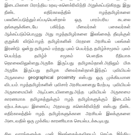
இடையிலான பிராந்திய உறவு-கனெக்ரிவிற்றி அறுக்கப்படுகிறது. இது
நீண்ட எதிர்காலத்தில் ஈழத்தமிழர்களை
பலவீனப்படுத்தும்.எப்படியென்றால் ஒரு பாரம்பரிய கடலை
தங்களுக்கிடையே பகிர்ந்த மீனவர்கள் பகைவர்கள்
ஆக்கப்படும்பொழுது அது ஈழத்தமிழர்களை இலங்கைத் தீவுக்குள்
குறுக்கி விடும்.ஈழத் தமிழர்களின் பிரதான அரசியல் பலங்கள்
இரண்டு. ஒன்று தமிழகம் மற்றது புலம் பெயர்ந்த தமிழ்ச்சமூகம் .புலம்
பெயர்ந்த தமிழ்ச் சமூகம் பௌதிக ரீதியாக
தொலைவிலுள்ளது.அருகே இருப்பது தமிழகம்தான்.அதிலும் மிக
அருகே இருப்பது தமிழக மீனவர்கள்தான்.இந்தப் புவியியல்
அருகாமை geographical proximity என்பது ஒரு முக்கியமான
விடயம். ஈழத்தமிழர்களின் புவிசார் அரசியலானது மேற்படி புவியியல்
அருகாமையின் அடிப்படையிலானது.அந்த புவியியல் அருகாமை
காரணமாக தமிழகத்துக்கும் ஈழத் தமிழர்களுக்கும் இடையில்
ஏற்படக்கூடிய இணைப்பு அதாவது கனெக்ரிவிற்றி என்பது நீண்ட
எதிர்காலத்தில் ஈழத் தமிழர்களுக்கான அரசியல் இலக்குகளை
அடைவதில் ஒரு முக்கிய காரணியாக செயல்படக்கூடியது.
சில வாரங்களுக்கு முன் இலங்கைக்குவிஜயம் செய்த இந்திய