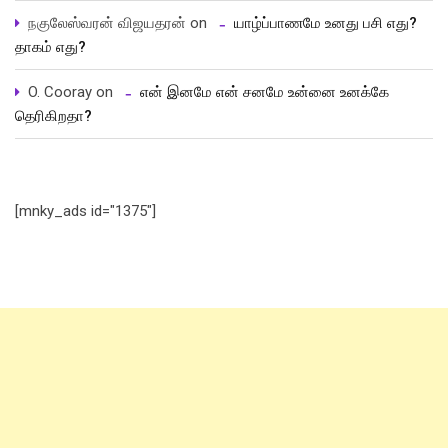
நகுலேஸ்வரன் விஜயதரன்
on
யாழ்ப்பாணமே உனது பசி எது?
தாகம் எது?
O. Cooray
on
என் இனமே என் சனமே உன்னை உனக்கே
தெரிகிறதா?
[mnky_ads id="1375"]