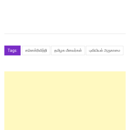
Tags:
கனெக்ரிவிற்றி
தமிழக மீனவர்கள்
புவியியல் அருகாமை