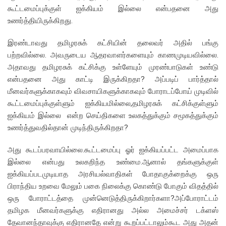
கூட்டமைப்புக்குள் ஐக்கியம் இல்லை என்பதனை அது
உணர்த்தியிருக்கிறது.
இரண்டாவது தமிழரசுக் கட்சியின் தலைவர் அதில் பங்கு
பற்றவில்லை. அவருடைய ஆதரவாளர்களையும் காணமுடியவில்லை.
அதாவது தமிழரசுக் கட்சிக்கு உள்ளேயும் முரண்பாடுகள் உண்டு
என்பதனை அது காட்டி இருக்கிறதா? அப்படிப் பார்த்தால்
மீனவர்களுக்காகவும் விவசாயிகளுக்காகவும் போராடப்போய் முடிவில்
கூட்டமைப்புக்குள்ளும் ஐக்கியமில்லை,தமிழரசுக் கட்சிக்குள்ளும்
ஐக்கியம் இல்லை என்ற செய்திகளை உலகத்துக்கும் சமூகத்துக்கும்
உணர்த்துவதில்தான் முடிந்திருக்கிறதா?
அது கூடப்பரவாயில்லை.கூட்டமைப்பு ஓர் ஐக்கியப்பட்ட அமைப்பாக
இல்லை என்பது உலகறிந்த உண்மை.ஆனால் தங்களுக்குள்
ஐக்கியப்படமுடியாத அரசியல்வாதிகள் போதாகுக்றைக்கு ஒரு
பிராந்திய உறவை மேலும் பகை நிலைக்கு கொண்டு போகும் விதத்தில்
ஒரு போராட்டத்தை முன்னெடுத்திருக்கிறார்களா?அப்போராட்டம்
தமிழக மீனவர்களுக்கு எதிரானது அல்ல அமைச்சர் டக்ளஸ்
தேவானந்தாவுக்கு எதிரானதே என்று கூறப்பட்டாலும்கூட அது அதன்