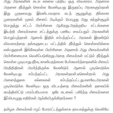
அது அரசுகளின் கடல் எல்லை பற்றிய ஒரு விவகாரம். அதனால்
அதனை தீர்த்துக் கொள்ள வேண்டியது இருதரப்பு அரசுகளும்தான்
இது முதலாவது. இரண்டாவதாக கடற் சூழலுக்கு தீங்கான
முறைகளின் மூலம் மீனைப் பிடிக்கும் பொழுது அது சுற்றுச்சூழல்
பொறுத்து சட்டப் பிரச்சினை ஆகிறது.அதற்குரிய சட்டங்களை
இயற்றி மீனவர்களை சட்டத்துக்கு பணிய வைப்பதும் அரசுகளின்
பொறுப்புத்தான். ஆனால் இதில் சம்பந்தப்பட்ட அரசுகள் இரண்டும்
விவகாரத்தை தங்களுடைய மட்டத்தில் தீர்த்துக் கொள்ளவில்லை
என்பதுதான் இங்கேயுள்ள பிரச்சினை. அதனால் அது மீனவர்களின்
பிரச்சினையாக வெளிப்படுகிறது.அதை மீனவர்கள் மட்டும் தீர்த்துக்
கொள்ள முடியாது.தீர்வு காண்பதற்கான பேச்சுவார்த்தைகளில் மீனவப்
பிரதிநிதிகள் அமர்ந்திருக்க வேண்டும். ஆனால் முடிவெடுக்க
வேண்டியது சம்பந்தப்பட்ட அரசுகள்தான்.ஏனென்றால் அது
அனைத்துலக எல்லைகள் சம்பந்தப்பட்டது.எனவே,அரசுகள்
முடிவெடுக்க வேண்டிய ஒரு விடயத்தை மீனவர்களின் தலையில்
சுமத்திவிட்டு பாரம்பரியமாக ஒரே கடலைப் பகிர்ந்த மீனவர்களை
இப்பொழுது எதிரிகள் ஆக்கியிருக்கிறார்களா ?
தமிழக மீனவர்கள் ஈழப் போராட்டத்துக்காக தாயகத்துக்கு வெளியே