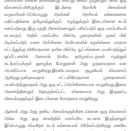
மீனவர்கள் எல்லை தாண்டுவது என்பது உலகம் முழுவதும் உள்ள ஒரு
விவகாரம்.மீனிருக்கும் இடத்தை நோக்கி மீனவர்கள்
வருவார்கள்.அப்பொழுது அவர்கள் அரசியல் எல்லைகளை
மதிப்பதில்லை. தமிழகத்துக்கும் ஈழத்துக்கும் இடையிலான கடல்
எனப்படுவது இரு பகுதி மீனவர்களாலும் பகிரப்படும் ஒரு பாரம்பரியக்
கடலாகும். அதில் பாரம்பரிய மீன்பிடி முறைகளின் மூலம் மீன்
பிடிக்கப்படும் வரை பிரச்சினை பெரியளவில் எழவில்லை. மாறாக
சட்டத்துக்கு விரோதமான நவீன மீன்பிடி நுட்பங்களை பயன்படுத்தும்
ஒப்பீட்டளவில் அளவால் பெரிய தமிழகப்படகுகள் ஈழத்துக்
கடற்பரப்புக்குள் நுழைந்த போதுதான் அது முதலாவதாக வள
அபகரிப்பாக மாறுகிறது.இரண்டாவதாக சூழலியல் விவகாரம்
ஆகிறது.மூன்றாவதாக சட்டவிரோதமான முறைகளைப்
பயன்படுத்துவதால் அது ஒரு சட்டப்பிரச்சினையாக மாறுகிறது.இவை
அனைத்தினதும் தொகுக்கப்பட்ட விளைவாக அது இருதரப்பு
மீனவர்களுக்கும் இடையிலான மோதலாக மாறுகிறது.
ஆனால் அது அது தனிய மீனவர்களுக்கிடையிலான ஒரு விவகாரம்
அல்ல. அது ஒரு காலத்தில் பாரம்பரிய கடலாக இருந்தாலும்
இப்பொழுது சர்வதேச கடல் எல்லையால் பிரிக்கப்படுகிறது. எனவே