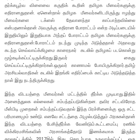
தர்க்கபூர்வ விளைவை கருதிக் கூறின் தமிழக மீனவர்களுக்கு
எதிரானதுதான். ஏனென்றால் தமிழக மீனவர்களிடமிருந்து ஈழத்து
மீனவர்களை டக்ளஸ் தேவானந்தா காப்பாற்றவில்லை
என்பதனால்தான் அவருக்கு எதிரான போராட்டம் என்ற அடிப்படையில்
இறுதியிலும் இறுதியாக அந்தப் போராட்டம் தமிழக மீனவர்களுக்கு
எதிரானதுதான்.போராட்டம் நடந்து முடிந்த அடுத்தநாள் அதாவது
கடந்த செவ்வாய்க்கிழமை காரைநகர் கடலில் தமிழகப் படகொன்று
மூழ்கடிக்கப்பட்டிருக்கிறது.இருவர் கைது
செய்யப்பட்டிருக்கிறார்கள்.ஒருவர் காணாமல் போயிருக்கிறார்.தமிழ்
அரசியல்வாதிகள் கடலில் இறங்கி எதிர்ப்பைக் காட்டிய அடுத்தடுத்த
நாள் இது நடந்திருக்கிறது.
இந்த விடயத்தை மீனவர்கள் மட்டத்தில் தீர்க்க முடியாது.இதில்
அனைத்துலக எல்லைகள் சம்பந்தப்படுகின்றன. தவிர சட்டவிரோத
மீன்பிடி முறைகள் சம்பந்தப்படுவதால் இந்த பிரச்சினைக்கு ஒரு சட்ட
பரிமாணமும் உண்டு. எனவே சட்டத்தை அமுல்படுத்தும் அரசுகள்தான்
இந்த விடயத்தை பேசித்தீர்க்க வேண்டும்.கூட்டமைப்பு ரணில்
விக்கிரமசிங்கவின் அரசாங்கத்தோடு இணக்கமாக இருந்த
காலகட்டத்தில் 2017இல் இது தொடர்பாக உருவாக்கப்பட்ட ஒரு