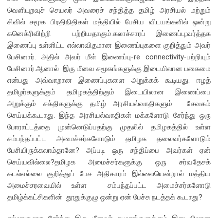
வெளியுறவுச் செயலர் அவரைச் சந்தித்த தமிழ் அரசியல் மற்றும்
சிவில் சமூக பிரதிநிதிகள் மத்தியில் பேசிய விடயங்களில் ஒன்று
கனெக்ரிவிற்றி பற்றியதாகும்.கலாச்சாரப் இணைப்பு;வர்த்தக
இணைப்பு உள்ளிட்ட எல்லாவிதமான இணைப்புகளை குறித்தும் அவர்
பேசினார். அதில் அவர் மீள் இணைப்பு-re connectivity-பற்றியும்
பேசினார்.ஆனால் இரு மீனவ சமூகங்களுக்கு இடையிலான பகைமை
என்பது அவ்வாறான இணைப்புகளை அறுக்கக் கூடியது. ஈழத்
தமிழர்களுக்கும் தமிழகத்திற்கும் இடையிலான இணைப்பை
அறுக்கும் சக்திகளுக்கு தமிழ் அரசியல்வாதிகளும் சேவகம்
செய்யக்கூடாது. இந்த அரசியல்வாதிகள் மக்களோடு சேர்ந்து ஒரு
போராட்டத்தை முன்னெடுப்பதற்கு முதலில் தமிழகத்தில் உள்ள
சம்பந்தப்பட்ட அமைச்சர்களோடும் தமிழக தலைவர்களோடும்
பேசியிருக்கலாம்தானே? அப்படி ஒரு சந்திப்பை அவர்கள் ஏன்
செய்யவில்லை?தமிழக அமைச்சர்களுக்கு ஒரு சர்வதேசக்
கடல்எல்லை குறித்துப் பேச அதிகாரம் இல்லையென்றால் மத்திய
அமைச்சரவையில் உள்ள சம்பந்தப்பட்ட அமைச்சர்களோடு
தமிழ்க்கட்சிகளின் தூதுக்குழு ஒன்று ஏன் பேச்சு நடத்தக் கூடாது?