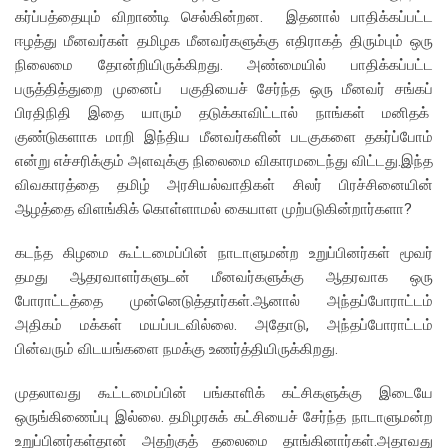
கர்ப்பத்தையும் விறாண்டி செல்கின்றன. இதனால் பாதிக்கப்பட்ட
ஈழத்து மீனவர்கள் தமிழக மீனவர்களுக்கு எதிராகத் திரும்பும் ஒரு
நிலைமை தோன்றியிருக்கிறது. அண்மையில் பாதிக்கப்பட்ட
பருத்தித்துறை முனைப் பகுதியைச் சேர்ந்த ஒரு மீனவர் சங்கப்
பிரதிநிதி இதை யாரும் தடுக்காவிட்டால் நாங்கள் மனிதக்
குண்டுகளாக மாறி இந்திய மீனவர்களின் படகுகளை தகர்ப்போம்
என்று எச்சரிக்கும் அளவுக்கு நிலைமை விகாரமடைந்து விட்டது.இந்த
விவகாரத்தை தமிழ் அரசியல்வாதிகள் சிலர் பிரச்சினையின்
ஆழத்தை விளங்கிக் கொள்ளாமல் கையாள முற்படுகின்றார்களா?
கடந்த கிழமை கூட்டமைப்பின் நாடாளுமன்ற உறுப்பினர்கள் மூவர்
தமது ஆதரவாளர்களுடன் மீனவர்களுக்கு ஆதரவாக ஒரு
போராட்டத்தை முன்னெடுத்தார்கள்.ஆனால் அந்தப்போராட்டம்
அதிகம் மக்கள் மயப்படவில்லை. அதோடு, அந்தப்போராட்டம்
பின்வரும் விடயங்களை நமக்கு உணர்த்தியிருக்கிறது.
முதலாவது கூட்டமைப்பின் பங்காளிக் கட்சிகளுக்கு இடையே
ஒருங்கிணைப்பு இல்லை. தமிழரசுக் கட்சியைச் சேர்ந்த நாடாளுமன்ற
உறுப்பினர்கள்தான் அதற்குத் தலைமை தாங்கினார்கள்.அதாவது