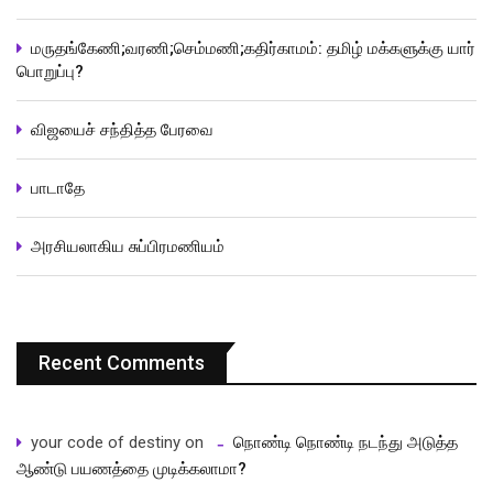
மருதங்கேணி;வரணி;செம்மணி;கதிர்காமம்: தமிழ் மக்களுக்கு யார்
பொறுப்பு?
விஜயைச் சந்தித்த பேரவை
பாடாதே
அரசியலாகிய சுப்பிரமணியம்
Recent Comments
your code of destiny
on
நொண்டி நொண்டி நடந்து அடுத்த
ஆண்டு பயணத்தை முடிக்கலாமா?