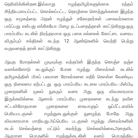
தெரிவிக்கின்றன.இவ்வாறு ஈழத்தமிழர்களுக்காக ரத்தம்
சிந்திய;காயப்பட்ட கொல்லப்பட்ட; தொழிலை சொத்துக்களை இழந்த
ஒரு சமூகத்தை அதன் ஈழத்துச் சகோதரர்கள் பகைவர்களாக
பார்ப்பது என்பது எங்கேயோ பிழை நடப்பதைத்தான் காட்டுகிறது.ஒரு
பாரம்பரிய கடலில் நிரந்தரமாக ஒரு பகை எல்லைக் கோட்டை வரைய
விரும்பும் சக்திகள் கடந்த 12 ஆண்டுகளில் வெற்றி பெற்று
வருவதைத் தான் காட்டுகிறது.
ஆயுத மோதல்கள் முடிவுக்கு வந்தபின் இருந்த கொஞ்ச நஞ்ச
வளங்களோடு கடலுக்குப் போன ஈழத்து மீனவர்கள் கடலில்
தமிழகத்தின் மிகப் பலமான ரோலர்களை எதிர் கொள்ள வேண்டிய
ஒரு நிலைமை ஏற்பட்டது. ஒரு பாரம்பரிய கடலை பாரம்பரிய மீன்பிடி
முறைகளின் மூலம் நுகரும் வரை அது ஒரு விவகாரமாக
இருக்கவில்லை. ஆனால் பாரம்பரிய முறைகளை கடந்து நவீன
சட்டவிரோதமான முறைகளை கையாளும் ஒப்பீட்டளவில்
பெரியபடகுகள் ஈழத்துகடலுக்குள் நுழைந்த போதே அது
விவகாரமாக மாறியது.அப்பெரிய படகுகள் ஈழத்து மீனவர்களின்
கடல் செல்வத்தை மட்டும் கவர்ந்து செல்லவில்லை,அதைவிட
ஆழமான பொருளில் ஈழத்துக்கடலின் வளம் பொருந்திய