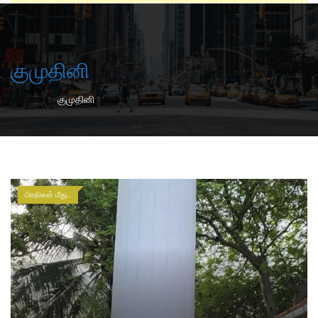
குமுதினி
-
Home
குமுதினி
பிரதிகள் மீது..