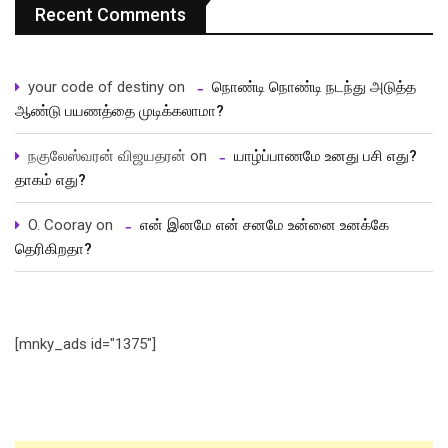
Recent Comments
your code of destiny
on
நொண்டி நொண்டி நடந்து அடுத்த
ஆண்டு பயணத்தை முடிக்கலாமா?
நகுலேஸ்வரன் விஜயதரன்
on
யாழ்ப்பாணமே உனது பசி எது?
தாகம் எது?
O. Cooray
on
என் இனமே என் சனமே உன்னை உனக்கே
தெரிகிறதா?
[mnky_ads id="1375"]