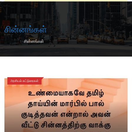
சின்னங்கள்
-
Home
சின்னங்கள்
அரசியல் கட்டுரைகள்