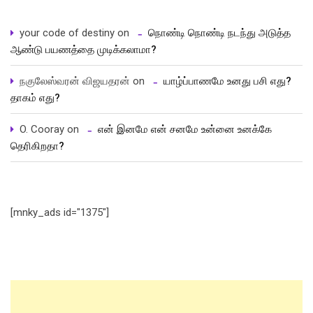
your code of destiny
on
நொண்டி நொண்டி நடந்து அடுத்த
ஆண்டு பயணத்தை முடிக்கலாமா?
நகுலேஸ்வரன் விஜயதரன்
on
யாழ்ப்பாணமே உனது பசி எது?
தாகம் எது?
O. Cooray
on
என் இனமே என் சனமே உன்னை உனக்கே
தெரிகிறதா?
[mnky_ads id="1375"]