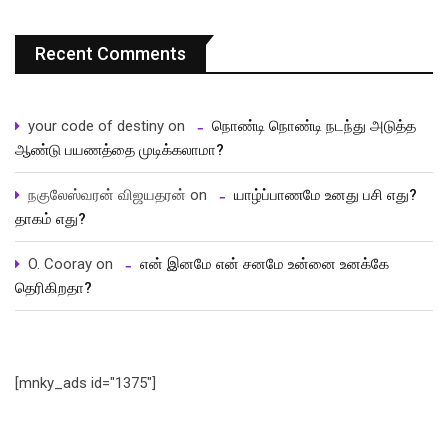
Recent Comments
your code of destiny
on
நொண்டி நொண்டி நடந்து அடுத்த
ஆண்டு பயணத்தை முடிக்கலாமா?
நகுலேஸ்வரன் விஜயதரன்
on
யாழ்ப்பாணமே உனது பசி எது?
தாகம் எது?
O. Cooray
on
என் இனமே என் சனமே உன்னை உனக்கே
தெரிகிறதா?
[mnky_ads id="1375"]