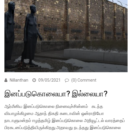
Nillanthan
09/05/2021
(0) Comment
இனப்படுகொலையா? இல்லையா?
ஆர்மீனிய இனப்படுகொலை நினைவுச்சின்னம் கடந்த
வியாழக்கிழமை ஆறாந் திகதி கனடாவின் ஒன்ராறியோ
நாடாளுமன்றம் ஈழத்தமிழ் இனப்படுகொலை அறிவூட்டல் வாரத்தைப்
பிரகடனப்படுத்தியிருக்கிறது.அதாவது நடந்தது இனப்படுகொலை