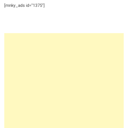
[mnky_ads id="1375"]