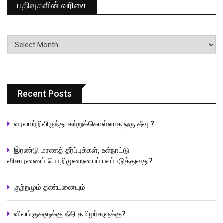
பதிவுகளின் வரிசை
பதிவுகளின்
வரிசை
Recent Posts
வரலாற்றிலிருந்து கற்றுக்கொள்ளாத ஒரு தீவு ?
இரண்டு மரணத் தீர்ப்புக்கள்; உள்நாட்டு
விசாரணைப் பொறிமுறையைப் பலப்படுத்துவது?
குற்றமும் தண்டனையும்
விலங்குகளுக்கு நீதி தமிழர்களுக்கு?