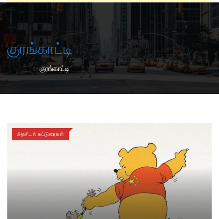
குரங்காட்டி
-
Home
குரங்காட்டி
அரசியல் கட்டுரைகள்