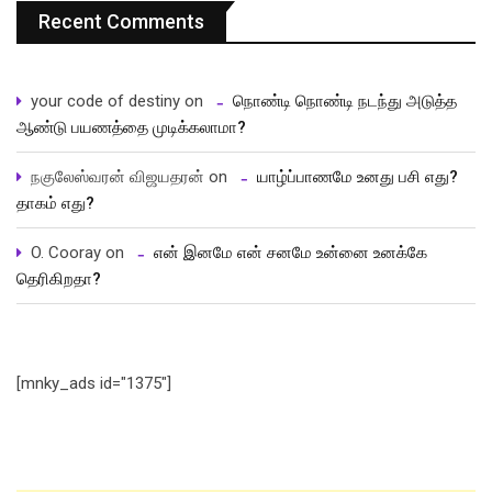
Recent Comments
your code of destiny
on
நொண்டி நொண்டி நடந்து அடுத்த
ஆண்டு பயணத்தை முடிக்கலாமா?
நகுலேஸ்வரன் விஜயதரன்
on
யாழ்ப்பாணமே உனது பசி எது?
தாகம் எது?
O. Cooray
on
என் இனமே என் சனமே உன்னை உனக்கே
தெரிகிறதா?
[mnky_ads id="1375"]