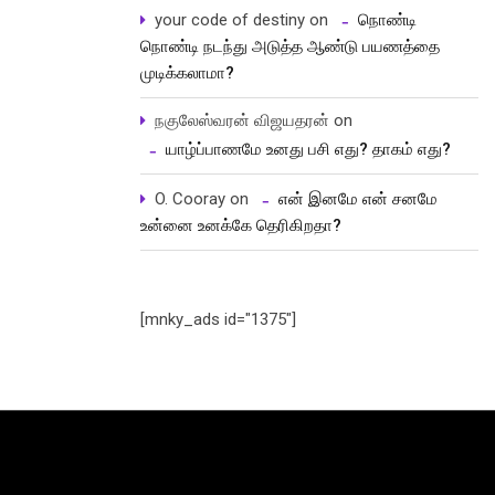
your code of destiny
on
நொண்டி
நொண்டி நடந்து அடுத்த ஆண்டு பயணத்தை
முடிக்கலாமா?
நகுலேஸ்வரன் விஜயதரன்
on
யாழ்ப்பாணமே உனது பசி எது? தாகம் எது?
O. Cooray
on
என் இனமே என் சனமே
உன்னை உனக்கே தெரிகிறதா?
[mnky_ads id="1375"]