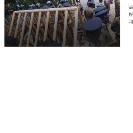
க
இ
ஆ