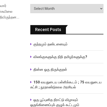
பதிவுகளின்
மார்
வரிசை
ென்கயிலை
தியிருந்தன.…
Recent Posts
குற்றமும் தண்டனையும்
விலங்குகளுக்கு நீதி தமிழர்களுக்கு?
தின்ன ஒரு திருக்குறள்
150 வயதுடைய பள்ளிக்கூடம் ; 75 வயதுடைய
கட்சி ; நூறாண்டுகால அரசியல்
ஒரு பூப்புனித நீராட்டு விழாவும்
ஒருங்கிணைப்புக் குழுக் கூட்டமும்