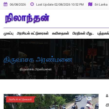
Skip
06/08/2026
Last Update 02/08/2026 10:52 PM
Sri Lanka
to
content
முகப்பு
அரசியல் கட்டுரைகள்
கவிதைகள்
பிரதிகள் மீது..
புத்தகங
திருவாசக அரண்மனை
-
Home
திருவாசக அரண்மனை
அரசியல் கட்டுரைகள்
க