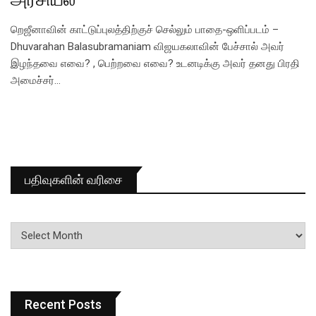
றெஜீனாவின் காட்டுப்புலத்திற்குச் செல்லும் பாதை-ஒளிப்படம் –
Dhuvarahan Balasubramaniam விஜயகலாவின் பேச்சால் அவர்
இழந்தவை எவை? , பெற்றவை எவை? உடனடிக்கு அவர் தனது பிரதி
அமைச்சர்…
பதிவுகளின் வரிசை
பதிவுகளின்
வரிசை
Recent Posts