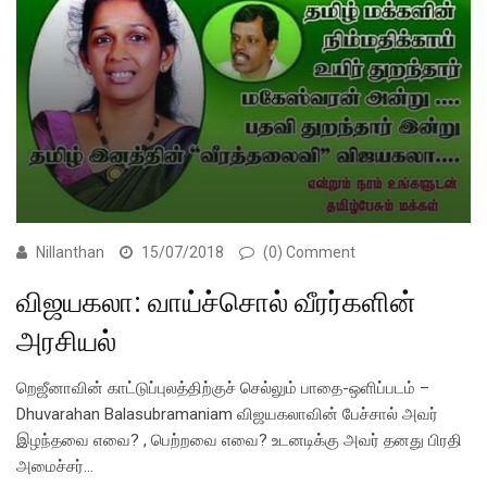
Nillanthan
15/07/2018
(0) Comment
விஜயகலா: வாய்ச்சொல் வீரர்களின்
அரசியல்
றெஜீனாவின் காட்டுப்புலத்திற்குச் செல்லும் பாதை-ஒளிப்படம் –
Dhuvarahan Balasubramaniam விஜயகலாவின் பேச்சால் அவர்
இழந்தவை எவை? , பெற்றவை எவை? உடனடிக்கு அவர் தனது பிரதி
அமைச்சர்…