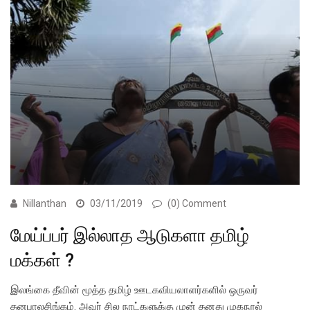
Nillanthan
03/11/2019
(0) Comment
மேய்ப்பர் இல்லாத ஆடுகளா தமிழ்
மக்கள் ?
இலங்கை தீவின் மூத்த தமிழ் ஊடகவியலாளர்களில் ஒருவர்
தனபாலசிங்கம். அவர் சில நாட்களுக்கு முன் தனது முகநூல்