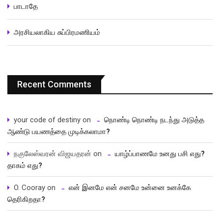
பாடாதே
அரசியலாகிய சுப்பிரமணியம்
Recent Comments
your code of destiny
on
நொண்டி நொண்டி நடந்து அடுத்த
ஆண்டு பயணத்தை முடிக்கலாமா?
நகுலேஸ்வரன் விஜயதரன்
on
யாழ்ப்பாணமே உனது பசி எது?
தாகம் எது?
O. Cooray
on
என் இனமே என் சனமே உன்னை உனக்கே
தெரிகிறதா?