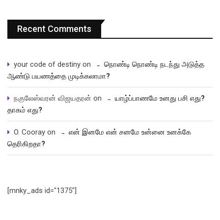
Recent Comments
your code of destiny
on
நொண்டி நொண்டி நடந்து அடுத்த
ஆண்டு பயணத்தை முடிக்கலாமா?
நகுலேஸ்வரன் விஜயதரன்
on
யாழ்ப்பாணமே உனது பசி எது?
தாகம் எது?
O. Cooray
on
என் இனமே என் சனமே உன்னை உனக்கே
தெரிகிறதா?
[mnky_ads id="1375"]