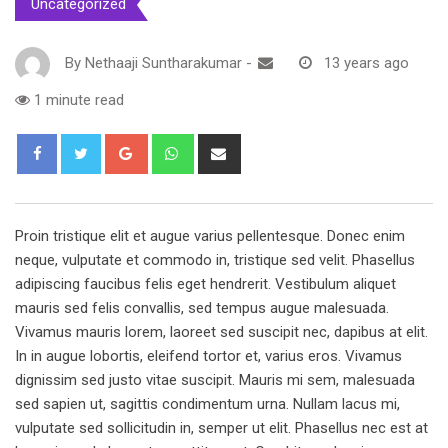
Uncategorized
By
Nethaaji Suntharakumar
-
13 years ago
1 minute read
Google+
Whatsapp
Share
via
Email
Proin tristique elit et augue varius pellentesque. Donec enim
neque, vulputate et commodo in, tristique sed velit. Phasellus
adipiscing faucibus felis eget hendrerit. Vestibulum aliquet
mauris sed felis convallis, sed tempus augue malesuada.
Vivamus mauris lorem, laoreet sed suscipit nec, dapibus at elit.
In in augue lobortis, eleifend tortor et, varius eros. Vivamus
dignissim sed justo vitae suscipit. Mauris mi sem, malesuada
sed sapien ut, sagittis condimentum urna. Nullam lacus mi,
vulputate sed sollicitudin in, semper ut elit. Phasellus nec est at