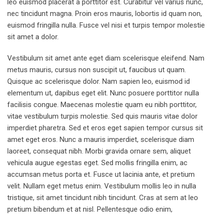
leo euismod placerat a porttitor est. Curabitur vel varius nunc,
nec tincidunt magna. Proin eros mauris, lobortis id quam non,
euismod fringilla nulla. Fusce vel nisi et turpis tempor molestie
sit amet a dolor.
Vestibulum sit amet ante eget diam scelerisque eleifend. Nam
metus mauris, cursus non suscipit ut, faucibus ut quam.
Quisque ac scelerisque dolor. Nam sapien leo, euismod id
elementum ut, dapibus eget elit. Nunc posuere porttitor nulla
facilisis congue. Maecenas molestie quam eu nibh porttitor,
vitae vestibulum turpis molestie. Sed quis mauris vitae dolor
imperdiet pharetra. Sed et eros eget sapien tempor cursus sit
amet eget eros. Nunc a mauris imperdiet, scelerisque diam
laoreet, consequat nibh. Morbi gravida ornare sem, aliquet
vehicula augue egestas eget. Sed mollis fringilla enim, ac
accumsan metus porta et. Fusce ut lacinia ante, et pretium
velit. Nullam eget metus enim. Vestibulum mollis leo in nulla
tristique, sit amet tincidunt nibh tincidunt. Cras at sem at leo
pretium bibendum et at nisl. Pellentesque odio enim,