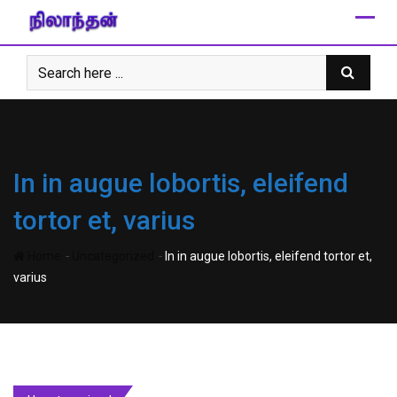
Skip
to
content
In in augue lobortis, eleifend
tortor et, varius
-
-
Home
Uncategorized
In in augue lobortis, eleifend tortor et,
varius