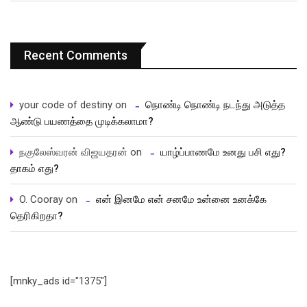
Recent Comments
your code of destiny
on
நொண்டி நொண்டி நடந்து அடுத்த
ஆண்டு பயணத்தை முடிக்கலாமா?
நகுலேஸ்வரன் விஜயதரன்
on
யாழ்ப்பாணமே உனது பசி எது?
தாகம் எது?
O. Cooray
on
என் இனமே என் சனமே உன்னை உனக்கே
தெரிகிறதா?
[mnky_ads id="1375"]