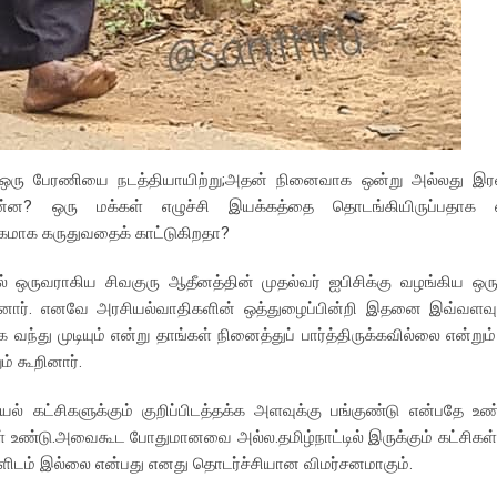
ி ஒரு பேரணியை நடத்தியாயிற்று;அதன் நினைவாக ஒன்று அல்லது இர
்ன? ஒரு மக்கள் எழுச்சி இயக்கத்தை தொடங்கியிருப்பதாக ஏற்
்கமாக கருதுவதைக் காட்டுகிறதா?
ில் ஒருவராகிய சிவகுரு ஆதீனத்தின் முதல்வர் ஐபிசிக்கு வழங்கிய ஒரு 
கூறினார். எனவே அரசியல்வாதிகளின் ஒத்துழைப்பின்றி இதனை இவ்வளவ
க வந்து முடியும் என்று தாங்கள் நினைத்துப் பார்த்திருக்கவில்லை என்ற
் கூறினார்.
் கட்சிகளுக்கும் குறிப்பிடத்தக்க அளவுக்கு பங்குண்டு என்பதே உ
்கள் உண்டு.அவைகூட போதுமானவை அல்ல.தமிழ்நாட்டில் இருக்கும் கட்சிகள்
ிகளிடம் இல்லை என்பது எனது தொடர்ச்சியான விமர்சனமாகும்.