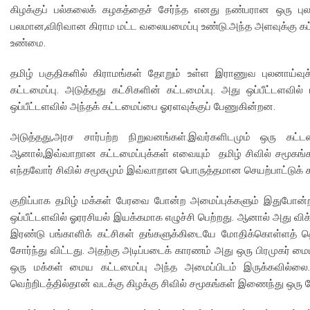
கிழக்குப் பல்கலைக் கழகத்தைச் சேர்ந்த எனது நண்பரான ஒரு புல
பலமான,விரிவான கிராம மட்ட வலையமைப்பு உண்டு.அந்த அளவுக்கு கட
உண்மை.
தமிழ் பகுதிகளில் கிராமங்கள் தோறும் உள்ள இராணுவ புலனாய்வ
கட்டமைப்பு. அடுத்தது கட்சிகளின் கட்டமைப்பு. அது ஒப்பீட்டளவி
ஒப்பீட்டளவில் அந்தக் கட்டமைப்பை ஓரளவுக்குப் பேணுகின்றன.
அடுத்தது,அரச சார்பற்ற நிறுவனங்கள்.இவர்களிடமும் ஒரு கட்
ஆனால்,இவ்வாறான கட்டமைப்புக்கள் எவையும் தமிழ் சிவில் சமூகங்
எந்தவோர் சிவில் சமூகமும் இவ்வாறான பொருத்தமான செயற்பாட்டுக் 
குறிப்பாக தமிழ் மக்கள் பேரவை போன்ற அமைப்புக்களும் இதுபோன்ற
ஒப்பீட்டளவில் ஓரரசியல் இயக்கமாக எழுச்சி பெற்றது. ஆனால் அது வ
இரண்டு பங்காளிக் கட்சிகள் தங்களுக்கிடையே மோதிக்கொள்ளத் தொ
சோர்ந்து விட்டது. அதற்கு அடிப்படைக் காரணம் அது ஒரு பிரமுகர் ம
ஒரு மக்கள் மைய கட்டமைப்பு அந்த அமைப்பிடம் இருக்கவில்லை.
வெற்றிடத்தில்தான் வடக்கு கிழக்கு சிவில் சமூகங்கள் இணைந்து ஒரு