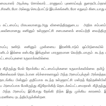
மையாளர் அடிக்கடி சொல்வார்……ராணுவப் புலனாய்வுத் துறையிடம்தான் 
்சிகளிடமோ அல்லது செயற்பாட்டு இயக்கங்களிடமோ எதுவும் கிடையாது 
ுக் கட்டமைப்பு மிகபலமானது.அது வினைத்திறனுடைய அதிக சம்பளம்
ல் பலவீனமானது எனினும் உள்ளூராட்சி சபைகளைக் கைப்பற்றி வைத்திருக
டமைப்பு உண்டு. எனினும் முன்னைய இரண்டோடும் ஒப்பிடுகையில்
களிடம் இல்லை என்பதே இங்குள்ள பாரதூரமான வெற்றிடமாகும். கடந்த 
கட்டமைப்புகளை உருவாக்கவில்லை.
 கீழிருந்து மேல் நோக்கிய கட்டமைப்புக்களை உருவாக்கவில்லை. தமிழ
ிக்னேஸ்வரன் தொடர்பான சர்ச்சைகளாலும் அந்த அமைப்புக்குள் அங்கத்த
டங்கிய பின்னும் குறிப்பாக கடந்த உள்ளூராட்சி மன்றத் தேர்தலின்ப
ைய அமைப்பாக மேலிருந்து கீழ்நோக்கித் தொடக்கப்பட்டமைதான். கீழிருந்த
 அந்த அமைப்பு இப்போது தேங்கி நிற்க இது முக்கிய காரணம். இப்
 பேரணியை நடத்தியிருக்கின்றன.