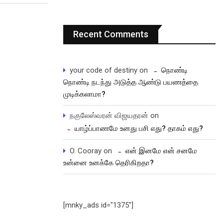
Recent Comments
your code of destiny
on
நொண்டி
நொண்டி நடந்து அடுத்த ஆண்டு பயணத்தை
முடிக்கலாமா?
நகுலேஸ்வரன் விஜயதரன்
on
யாழ்ப்பாணமே உனது பசி எது? தாகம் எது?
O. Cooray
on
என் இனமே என் சனமே
உன்னை உனக்கே தெரிகிறதா?
[mnky_ads id="1375"]