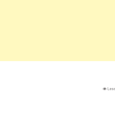
Less
e