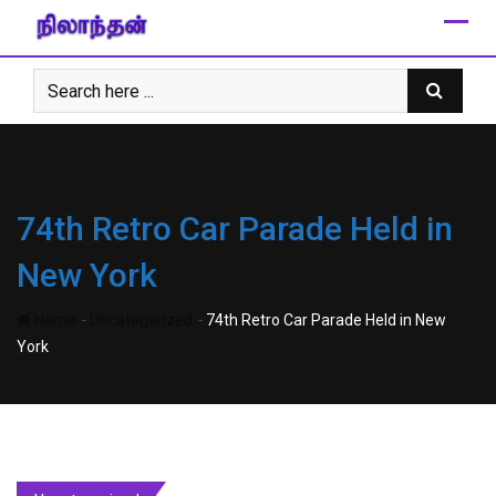
Skip
to
content
74th Retro Car Parade Held in
New York
-
-
Home
Uncategorized
74th Retro Car Parade Held in New
York