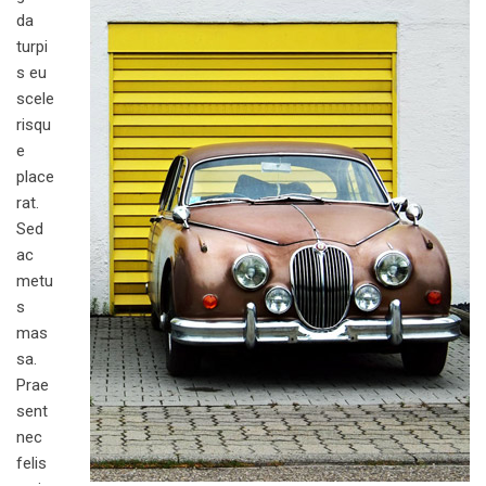
da
turpi
s eu
scele
risqu
e
place
rat.
Sed
ac
metu
s
mas
sa.
Prae
sent
nec
felis