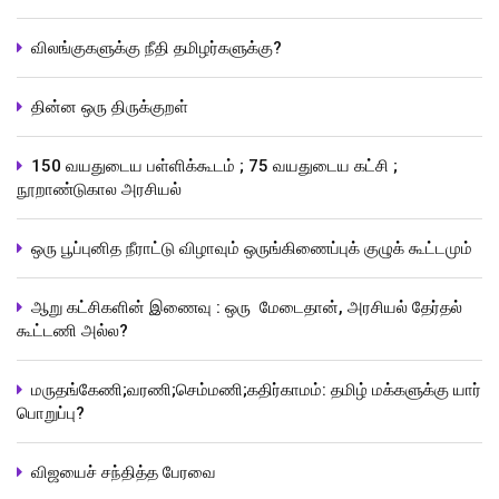
விலங்குகளுக்கு நீதி தமிழர்களுக்கு?
தின்ன ஒரு திருக்குறள்
150 வயதுடைய பள்ளிக்கூடம் ; 75 வயதுடைய கட்சி ;
நூறாண்டுகால அரசியல்
ஒரு பூப்புனித நீராட்டு விழாவும் ஒருங்கிணைப்புக் குழுக் கூட்டமும்
ஆறு கட்சிகளின் இணைவு : ஒரு மேடைதான், அரசியல் தேர்தல்
கூட்டணி அல்ல?
மருதங்கேணி;வரணி;செம்மணி;கதிர்காமம்: தமிழ் மக்களுக்கு யார்
பொறுப்பு?
விஜயைச் சந்தித்த பேரவை