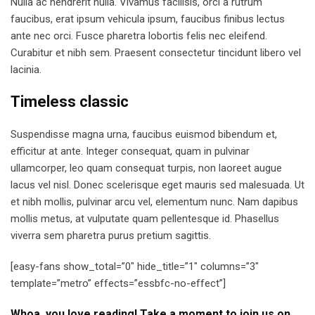
Nulla ac hendrerit nulla. Vivamus facilisis, orci a rutrum
faucibus, erat ipsum vehicula ipsum, faucibus finibus lectus
ante nec orci. Fusce pharetra lobortis felis nec eleifend.
Curabitur et nibh sem. Praesent consectetur tincidunt libero vel
lacinia.
Timeless classic
Suspendisse magna urna, faucibus euismod bibendum et,
efficitur at ante. Integer consequat, quam in pulvinar
ullamcorper, leo quam consequat turpis, non laoreet augue
lacus vel nisl. Donec scelerisque eget mauris sed malesuada. Ut
et nibh mollis, pulvinar arcu vel, elementum nunc. Nam dapibus
mollis metus, at vulputate quam pellentesque id. Phasellus
viverra sem pharetra purus pretium sagittis.
[easy-fans show_total=”0″ hide_title=”1″ columns=”3″
template=”metro” effects=”essbfc-no-effect”]
Whoa, you love reading! Take a moment to join us on