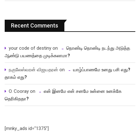
Recent Comments
your code of destiny
on
நொண்டி நொண்டி நடந்து அடுத்த
ஆண்டு பயணத்தை முடிக்கலாமா?
நகுலேஸ்வரன் விஜயதரன்
on
யாழ்ப்பாணமே உனது பசி எது?
தாகம் எது?
O. Cooray
on
என் இனமே என் சனமே உன்னை உனக்கே
தெரிகிறதா?
[mnky_ads id="1375"]