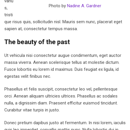
variu
Photo by
Nadine A. Gardner
s,
tristi
que risus quis, sollicitudin nisl. Mauris sem nunc, placerat eget
sapien at, consectetur tempus massa.
The beauty of the past
Ut vehicula nisi consectetur augue condimentum, eget auctor
massa viverra. Aenean scelerisque tellus at molestie dictum.
Fusce lobortis eu lorem id maximus. Duis feugiat ex ligula, id
egestas velit finibus nec.
Phasellus et felis suscipit, consectetur leo vel, pellentesque
orci. Aenean aliquam ultricies ultrices. Phasellus ac sodales
nulla, a dignissim diam. Praesent efficitur euismod tincidunt.
Curabitur vitae turpis in justo.
Donec pretium dapibus justo at fermentum. In nisi lorem, iaculis
quis leo imperdiet, convallis mattis nunc. Nulla lobortis dui in