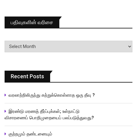
பதிவுகளின் வரிசை
பதிவுகளின்
வரிசை
Recent Posts
வரலாற்றிலிருந்து கற்றுக்கொள்ளாத ஒரு தீவு ?
இரண்டு மரணத் தீர்ப்புக்கள்; உள்நாட்டு
விசாரணைப் பொறிமுறையைப் பலப்படுத்துவது?
குற்றமும் தண்டனையும்