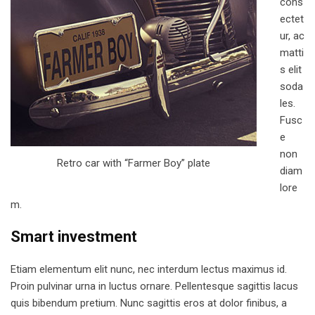
cons
ectet
ur, ac
matti
s elit
soda
les.
Fusc
e
non
Retro car with “Farmer Boy” plate
diam
lore
m.
Smart investment
Etiam elementum elit nunc, nec interdum lectus maximus id.
Proin pulvinar urna in luctus ornare. Pellentesque sagittis lacus
quis bibendum pretium. Nunc sagittis eros at dolor finibus, a