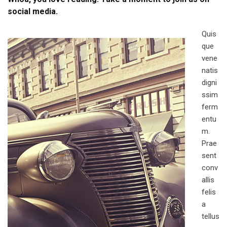
social media.
Quis
que
vene
natis
digni
ssim
ferm
entu
m.
Prae
sent
conv
allis
felis
a
tellus