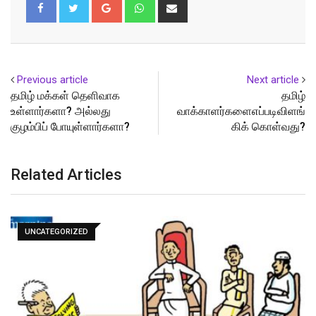
Google+
Whatsapp
Share
via
Email
Previous article
Next article
தமிழ் மக்கள் தெளிவாக
தமிழ்
உள்ளார்களா? அல்லது
வாக்காளர்களைஎப்படிவிளங்
குழம்பிப் போயுள்ளார்களா?
கிக் கொள்வது?
Related Articles
UNCATEGORIZED