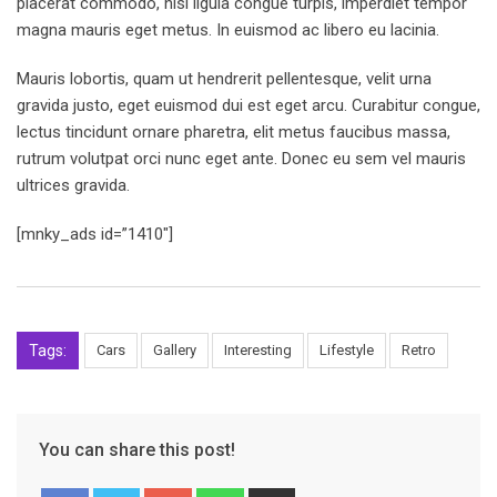
placerat commodo, nisi ligula congue turpis, imperdiet tempor
magna mauris eget metus. In euismod ac libero eu lacinia.
Mauris lobortis, quam ut hendrerit pellentesque, velit urna
gravida justo, eget euismod dui est eget arcu. Curabitur congue,
lectus tincidunt ornare pharetra, elit metus faucibus massa,
rutrum volutpat orci nunc eget ante. Donec eu sem vel mauris
ultrices gravida.
[mnky_ads id=”1410″]
Tags:
Cars
Gallery
Interesting
Lifestyle
Retro
You can share this post!