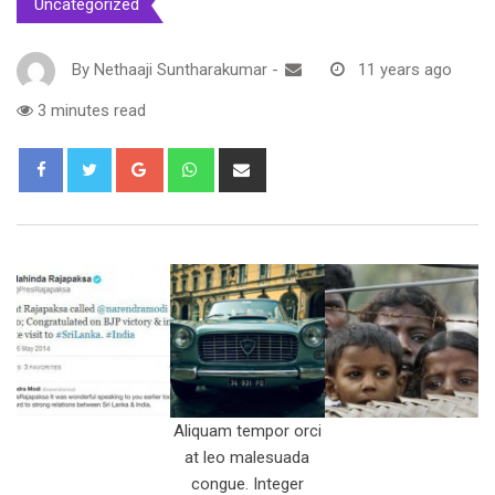
Uncategorized
By
Nethaaji Suntharakumar
-
11 years ago
3 minutes read
Google+
Whatsapp
Share
via
Email
Aliquam tempor orci
at leo malesuada
congue. Integer