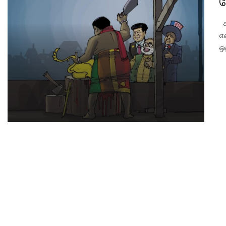
க
க
எ
ஒ