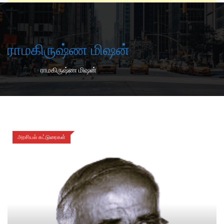
ராமகிருஷ்ண மிஷன்
-
Home
ராமகிருஷ்ண மிஷன்
அரசியல் கட்டுரைகள்