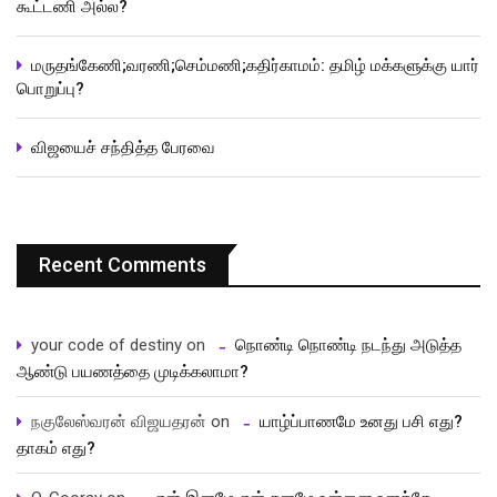
கூட்டணி அல்ல?
மருதங்கேணி;வரணி;செம்மணி;கதிர்காமம்: தமிழ் மக்களுக்கு யார்
பொறுப்பு?
விஜயைச் சந்தித்த பேரவை
Recent Comments
your code of destiny
on
நொண்டி நொண்டி நடந்து அடுத்த
ஆண்டு பயணத்தை முடிக்கலாமா?
நகுலேஸ்வரன் விஜயதரன்
on
யாழ்ப்பாணமே உனது பசி எது?
தாகம் எது?