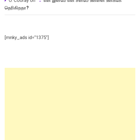
O. Cooray
on
என் இனமே என் சனமே உன்னை உனக்கே
தெரிகிறதா?
[mnky_ads id="1375"]