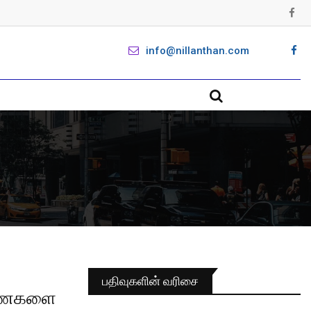
info@nillanthan.com
பதிவுகளின் வரிசை
ரணைகளை