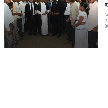
ந
“
ப
இ