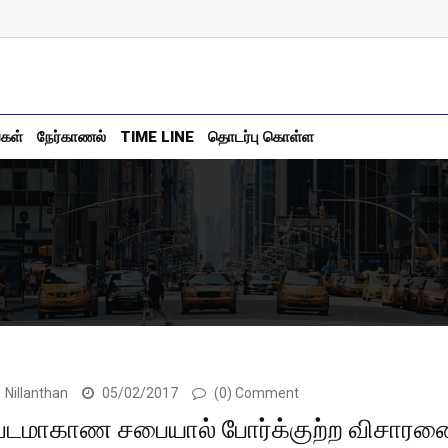
்கள்
நேர்காணல்
TIME LINE
தொடர்பு கொள்ள
Nillanthan
05/02/2017
(0) Comment
வடமாகாண சபையால் போர்க்குற்ற விசா