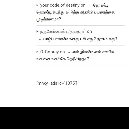
your code of destiny
on
நொண்டி
நொண்டி நடந்து அடுத்த ஆண்டு பயணத்தை
முடிக்கலாமா?
நகுலேஸ்வரன் விஜயதரன்
on
யாழ்ப்பாணமே உனது பசி எது? தாகம் எது?
O. Cooray
on
என் இனமே என் சனமே
உன்னை உனக்கே தெரிகிறதா?
[mnky_ads id="1375"]