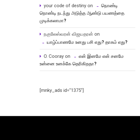
your code of destiny
on
நொண்டி
நொண்டி நடந்து அடுத்த ஆண்டு பயணத்தை
முடிக்கலாமா?
நகுலேஸ்வரன் விஜயதரன்
on
யாழ்ப்பாணமே உனது பசி எது? தாகம் எது?
O. Cooray
on
என் இனமே என் சனமே
உன்னை உனக்கே தெரிகிறதா?
[mnky_ads id="1375"]