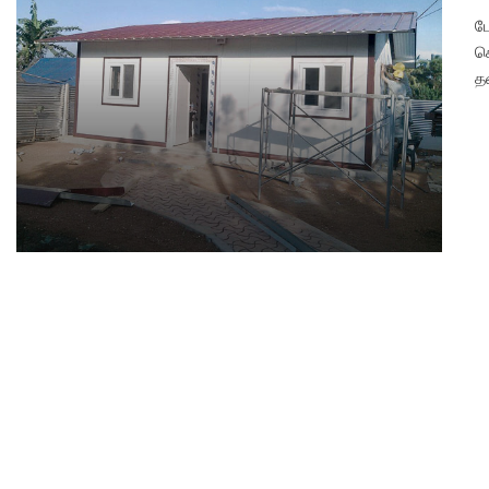
ப
க
த