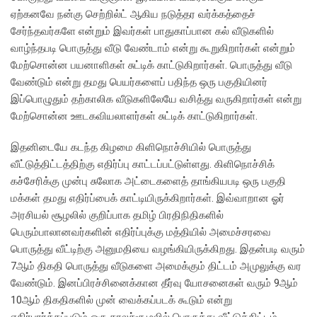
ஏற்கனவே நன்கு செற்றில்ட் ஆகிய நடுத்தர வர்க்கத்தைச்
சேர்ந்தவர்களே என்றும் இவர்கள் பாதுகாப்பான கல் வீடுகளில்
வாழ்ந்தபடி பொருத்து வீடு வேண்டாம் என்று கூறுகிறார்கள் என்றும்
மேற்சொன்ன பயனாளிகள் சுட்டிக் காட்டுகிறார்கள். பொருத்து வீடு
வேண்டும் என்று தமது பெயர்களைப் பதிந்த ஒரு பகுதியினர்
இப்பொழுதும் தற்காலிக வீடுகளிலேயே வசித்து வருகிறார்கள் என்று
மேற்சொன்ன ஊடகவியலாளர்கள் சுட்டிக் காட்டுகிறார்கள்.
இதனிடையே கடந்த கிழமை கிளிநொச்சியில் பொருத்து
வீட்டுத்திட்டத்திற்கு எதிர்ப்பு காட்டப்பட்டுள்ளது. கிளிநொச்சிக்
கச்சேரிக்கு முன்பு சுலோக அட்டைகளைத் தாங்கியபடி ஒரு பகுதி
மக்கள் தமது எதிர்ப்பைக் காட்டியிருக்கிறார்கள். இவ்வாறான ஓர்
அரசியல் சூழலில் குறிப்பாக தமிழ் பிரதிநிதிகளில்
பெரும்பாலானவர்களின் எதிர்ப்புக்கு மத்தியில் அமைச்சரவை
பொருத்து வீட்டிற்கு அனுமதியை வழங்கியிருக்கிறது. இதன்படி வரும்
7ஆம் திகதி பொருத்து வீடுகளை அமைக்கும் திட்டம் அமுலுக்கு வர
வேண்டும். இனப்பிரச்சினைக்கான தீர்வு யோசனைகள் வரும் 9ஆம்
10ஆம் திகதிகளில் முன் வைக்கப்படக் கூடும் என்று
எதிர்பார்க்கப்படும் ஒரு காலச்சூழலில் பொருத்து வீட்டுத்திட்டம்