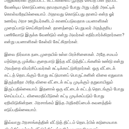
அலுவலர்கள் குறிப்பிட்ட கட்டங்களைப் பூர்த்தி செய்த பின் தரப்பட
வேண்டிய கொடுப்பனவு தாமதமாகும் போது அது பற்றி அலட்டிக்
கொள்வதேயில்லையாம். அதாவது கொடுப்பது தானம் என்ற ஓர்
உணர்வு அரச ஊழியர்களிடம் காணப்படுவதாக பயனாளிகள்
முறைப்பாடு செய்கிறார்கள். தானத்தைப் பெறுபவர் அதற்குரிய
பணிவோடு இருக்க வேண்டும் என்று அவர்கள் எதிர்பார்க்கிறார்களா?
என்று பயனாளிகள் கேள்வி கேட்கிறார்கள்.
இவை நிர்வாக நடைமுறையில் உள்ள பிரச்சினைகள். அதே சமயம்
மற்றொரு முக்கிய குறைபாடு இந்த வீட்டுத்திட்டங்களில் உண்டு என்று
அவற்றை விமர்சிப்பவர்கள் சுட்டிக்காட்டுகிறார்கள். ஒரு வீட்டைக்
கட்டத் தொடங்கும் போது கட்டுமானப் பொருட்களின் விலை எதுவாக
இருந்ததோ அதே விலை வீட்டைக் கட்டி முடிக்கும் தறுவாயிலும்
இருப்பதில்லையாம். இதனால் ஒரு வீட்டைக் கட்டத் தொடங்கும் போது
செய்யப்பட்ட விலைமதிப்பீடுகள் கட்டி முடிக்கப்படும் போது
ஏறிவிடுகின்றன. அரசாங்கம் இந்த அதிகரிப்பைக் கவனத்தில்
எடுப்பதில்லையாம்.
இவ்வாறு அரசாங்கத்தின் வீட்டுத் திட்டம் தொடர்பில் கடுமையாக