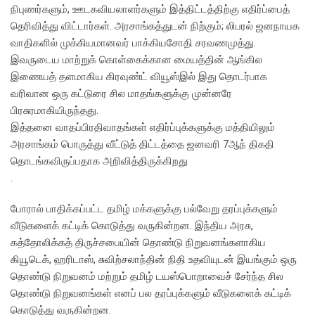
நிபுணர்களும், ஊடகவியலாளர்களும் இத்திட்டத்திற்கு எதிர்ப்பைத்
தெரிவித்து விட்டார்கள். அரசாங்கத்துடன் நிற்கும்; லிபரல் ஜனநாயக
வாதிகளில் முக்கியமானவர் பாக்கியசோதி சரவணமுத்து.
இவருடைய மாற்றுக் கொள்கைக்கான மையத்தின் ஆங்கில
இணையத் தளமாகிய கிரவுண்ட் வியூஸ்இல் இது தொடர்பாக
வரிவான ஒரு கட்டுரை சில மாதங்களுக்கு முன்னரே
பிரசுரமாகியிருந்தது.
இத்தனை வாதப்பிரதிவாதங்கள் எதிர்ப்புக்களுக்கு மத்தியிலும்
அரசாங்கம் பொருத்து வீட்டுத் திட்டத்தை ஜனவரி 7ஆந் திகதி
தொடங்கவிருப்பதாக அறிவித்திருக்கிறது
.
போரால் பாதிக்கப்பட்ட தமிழ் மக்களுக்கு பல்வேறு தரப்புக்களும்
வீடுகளைக் கட்டிக் கொடுத்து வருகின்றன. இந்திய அரசு,
கத்தோலிக்கத் திருச்சபையின் தொண்டு நிறுவனங்களாகிய
கியூடெக், ஹரிடாஸ், சுவிற்சலாந்தின் நிதி உதவியுடன் இயங்கும் ஒரு
தொண்டு நிறுவனம் மற்றும் தமிழ் டயஸ்பொறாவைச் சேர்ந்த சில
தொண்டு நிறுவனங்கள் எனப் பல தரப்புக்களும் வீடுகளைக் கட்டிக்
கொடுத்து வருகின்றன.