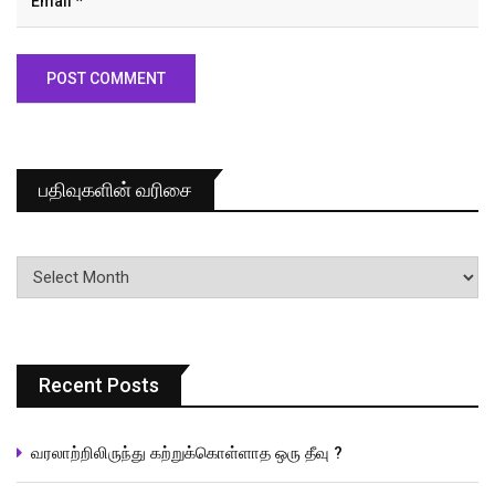
பதிவுகளின் வரிசை
பதிவுகளின்
வரிசை
Recent Posts
வரலாற்றிலிருந்து கற்றுக்கொள்ளாத ஒரு தீவு ?