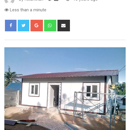
Less than a minute
Google+
Whatsapp
Share
via
Email