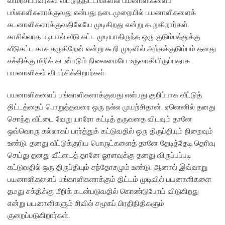
விமர்சிப்பவர்கள் வீட்டுத்திட்டங்களில் பயனாளிகளைப்
பங்காளிகளாக்குவது என்பது நடைமுறையில் பயனாளிகளைக்
கடனாளிகளாக்குவதிலேயே முடிகிறது என்று கூறுகிறார்கள்.
காசில்லாத படியால் வீடு கட்ட முடியாதிருந்த ஒரு குடும்பத்துக்கு
வீடுகட்ட காசு தருகிறேன் என்று கூறி முடிவில் அந்தக்குடும்பம் தனது
சக்திக்கு மீறிக் கடன்படும் நிலைமையே உருவாகியிருப்பதாக
பயனாளிகள் விமர்சிக்கிறார்கள்.
பயனாளிகளைப் பங்காளிகளாக்குவது என்பது குறிப்பாக வீட்டுத்
திட்டத்தைப் பொறுத்தவரை ஒரு நல்ல முயற்சிதான். ஏனெனில் தனது
சொந்த வீட்டை வேறு யாரோ கட்டித் தருவதை விடவும் தானே
ஒவ்வொரு கல்லாகப் பார்த்துக் கட்டுவதில் ஒரு திருப்தியும் நிறைவும்
உண்டு. தனது வீட்டுக்குரிய பொருட்களைத் தானே தேடித்தேடி தெரிவு
செய்து தனது வீட்டைத் தானே ஓரளவுக்கு தனது விருப்பப்படி
கட்டுவதில் ஒரு திருப்தியும் சந்தோசமும் உண்டு. ஆனால் இவ்வாறு
பயனாளிகளைப் பங்காளிகளாக்கும் திட்டம் முடிவில் பயனாளிகளை
தமது சக்திக்கு மீறிக் கடன்படுவதில் கொண்டுபோய் விடுகிறது
என்று பயனாளிகளும் சிவில் சமூகப் பிரதிநிதிகளும்
குறைப்படுகிறார்கள்.