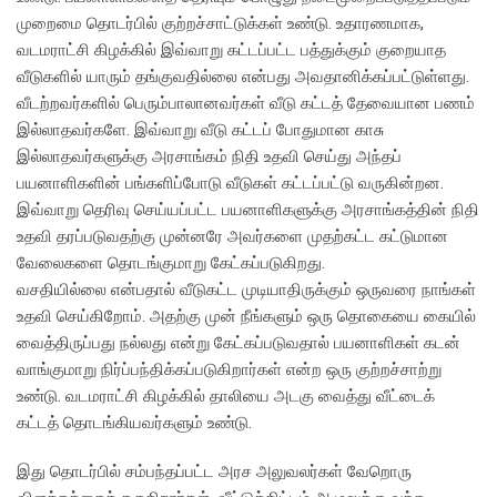
முறைமை தொடர்பில் குற்றச்சாட்டுக்கள் உண்டு. உதாரணமாக,
வடமராட்சி கிழக்கில் இவ்வாறு கட்டப்பட்ட பத்துக்கும் குறையாத
வீடுகளில் யாரும் தங்குவதில்லை என்பது அவதானிக்கப்பட்டுள்ளது.
வீடற்றவர்களில் பெரும்பாலானவர்கள் வீடு கட்டத் தேவையான பணம்
இல்லாதவர்களே. இவ்வாறு வீடு கட்டப் போதுமான காசு
இல்லாதவர்களுக்கு அரசாங்கம் நிதி உதவி செய்து அந்தப்
பயனாளிகளின் பங்களிப்போடு வீடுகள் கட்டப்பட்டு வருகின்றன.
இவ்வாறு தெரிவு செய்யப்பட்ட பயனாளிகளுக்கு அரசாங்கத்தின் நிதி
உதவி தரப்படுவதற்கு முன்னரே அவர்களை முதற்கட்ட கட்டுமான
வேலைகளை தொடங்குமாறு கேட்கப்படுகிறது.
வசதியில்லை என்பதால் வீடுகட்ட முடியாதிருக்கும் ஒருவரை நாங்கள்
உதவி செய்கிறோம். அதற்கு முன் நீங்களும் ஒரு தொகையை கையில்
வைத்திருப்பது நல்லது என்று கேட்கப்படுவதால் பயனாளிகள் கடன்
வாங்குமாறு நிர்ப்பந்திக்கப்படுகிறார்கள் என்ற ஒரு குற்றச்சாற்று
உண்டு. வடமராட்சி கிழக்கில் தாலியை அடகு வைத்து வீட்டைக்
கட்டத் தொடங்கியவர்களும் உண்டு.
இது தொடர்பில் சம்பந்தப்பட்ட அரச அலுவலர்கள் வேறொரு