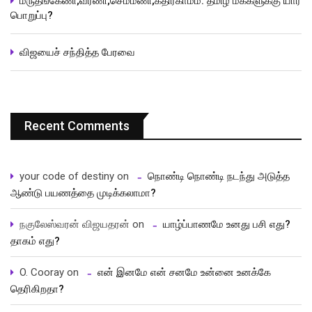
மருதங்கேணி;வரணி;செம்மணி;கதிர்காமம்: தமிழ் மக்களுக்கு யார்
பொறுப்பு?
விஜயைச் சந்தித்த பேரவை
Recent Comments
your code of destiny
on
நொண்டி நொண்டி நடந்து அடுத்த
ஆண்டு பயணத்தை முடிக்கலாமா?
நகுலேஸ்வரன் விஜயதரன்
on
யாழ்ப்பாணமே உனது பசி எது?
தாகம் எது?
O. Cooray
on
என் இனமே என் சனமே உன்னை உனக்கே
தெரிகிறதா?