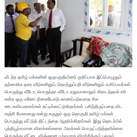
வீடற்ற தமிழ் மக்களின் ஒருபகுதியினர் குறிப்பாக இப்பொழுதும்
தற்காலிக தகர வீடுகளிலும், தொத்துப்பறி வீடுகளிலும் வசிப்பவர்கள்
பொருத்து வீடோ, பொருந்தா வீடோ எதுவானாலும் கிடைத்தால் சரி
என்ற ஒரு மனோ நிலையோடு காணப்படுவதை சில
ஊடகவியலாளர்கள் சுட்டிக்காட்டுகிறார்கள். பசித்திருப்பதை விட
கஞ்சி மேலானது என்று கருதும் ஒரு தொகுதி தமிழ் மக்கள்
பொருத்து வீட்டுத் திட்டத்தை ஆதரிக்கிறார்கள். இது தொடர்பில்
புத்திபூர்வமான விளக்கங்களை அவர்கள் பொருட்படுத்தவில்லை.
பொருத்து வீட்டை விஞ்ஞான பூர்வமாக விமர்சிக்கும் பலரும்