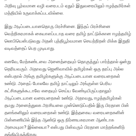
அறிவு பூர்வமான வழி வரைபடம் ஏதும் இதுவரையிலும் ஈழத்தமிர்கள்
மத்தியில் உருவாக்கப்படவில்லை.
இது அடிப்படையானதொரு பிரச்சினை. இந்தப் பிரச்சினை
வெற்றிகரமாகக் கையாளப்படாத வரை தமிழ் நாட்டுக்கான ஈழத்தமிழ்
லொபியென்படுவது அதன் புத்திபூர்வமான செயற்றிறன் மிக்க இறுதி
வடிவத்தைப் பெற முடியாது.
எனவே, மேற்கண்டவை அனைத்தையும் தொகுத்துப் பார்த்தால் ஒன்று
தெரியவரும். அதாவது ஜெனிவாவில் தமிழர்கள் ஒரு தரப்பு அல்ல
என்பதால் அங்கு தமிழர்களுக்கு அடிப்படையான வரையறைகள்
உண்டு. அதைப் போலவே தமிழ் நாட்டிலும் அங்குள்ள பெரிய
கட்சிகளுக்கூடாவே எதையும் செய்ய வேண்டியிருப்பதாலும்
அடிப்படையான வரையறைகள் உண்டு. அதாவது, ஈழத்தமிழர்கள்
தமது அனைத்துலக அரசியலை முன்னெடுப்பதில் இரு பிரதான பின்
தளங்களிலும் வரையறைகள் உண்டு. இத்தகைய வரையறைகளின்
பின்னணியில் இந்த ஆண்டு ஒரு நிர்ணயகரமான ஆண்டாக
அமையுமா? இல்லையா? என்பது பின்வரும் பிரதான மாற்றங்களிற்
தங்கியிருக்கிறது.