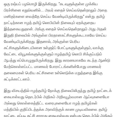
ஒரு ரஷ்யப் பழமொழி இருக்கிறது. ‘‘கடவுளுக்குள்ள முக்கிய
பிரச்சினை எதுவெனில்…. அவர் எதைச் செய்வதென்றாலும் அதை
மனிதர்களை வைத்தே செய்ய வேண்டியிருக்கிறது” என்று. தமிழ்
நாட்டிற்கான ஈழத் தமிழ் லொபியின் நிலையும் ஏறக்குறைய
இத்தகையதுதான். அங்கு எதைச் செய்வதென்றாலும் அது அதன்
இறுதி நிலையில் அங்குள்ள பிரதானகட்சிகளுக்கூடாகவே செய்ய
வேண்டியிருக்கிறது. இதனால், அங்குள்ள பெரிய
கட்சிகளுக்கிடையிலான உள்ளுர்ப் போட்டிகளுக்குள்ளும், வாக்கு
வேட்டை வியூகங்களுக்குள்ளும் ஈழத்தமிழ் லொபி சிக்குப்படும்
ஆபத்து எப்பொழுதுமிருக்கிறது. இது காரணமாகவே கடந்த ஆண்டு
மேற்கொள்ளப்பட்ட மாணவர் போராட்டங்களின்போது மாணவர்
தலைமைகள் பெரிய கட்சிகளை உள்ளெடுக்க மறுத்ததை இங்கு
சுட்டிக்காட்டலாம்.
இது விசயத்தில் ஈழத்தமிழ் நோக்கு நிலையிலிருந்து தமிழ் நாட்டைக்
கையாள்வது தொடர்பில் அதிகம் அறிவுபூர்வமான ஆய்வுகளையோ
அல்லது கொள்கைத்திட்ட வரைபுகளையோ ஈழத் தமிழர்கள்
மத்தியில் குறிப்பிடத்தக்க அளவிற்குக் காண முடியவிலலை. தமிழ்
நாட்டை எப்படி கட்சி சாராது கையாள்வது என்பது தொடர்பில் அதிகம்