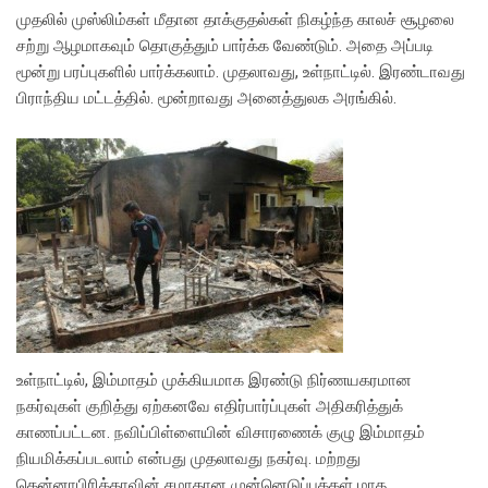
முதலில் முஸ்லிம்கள் மீதான தாக்குதல்கள் நிகழ்ந்த காலச் சூழலை
சற்று ஆழமாகவும் தொகுத்தும் பார்க்க வேண்டும். அதை அப்படி
மூன்று பரப்புகளில் பார்க்கலாம். முதலாவது, உள்நாட்டில். இரண்டாவது
பிராந்திய மட்டத்தில். மூன்றாவது அனைத்துலக அரங்கில்.
உள்நாட்டில், இம்மாதம் முக்கியமாக இரண்டு நிர்ணயகரமான
நகர்வுகள் குறித்து ஏற்கனவே எதிர்பார்ப்புகள் அதிகரித்துக்
காணப்பட்டன. நவிப்பிள்ளையின் விசாரணைக் குழு இம்மாதம்
நியமிக்கப்படலாம் என்பது முதலாவது நகர்வு. மற்றது
தென்னாபிரிக்காவின் சமாதான முன்னெடுப்புக்கள் மாத