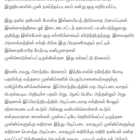
இறுதியளவில் முன் நகர்த்தப்படலாம் என்று ஒரு எதிர்பார்ப்பு.
இது தவிர தலிபான் போன்ற இஸ்லாமியத் தீவிரவாத அமைப்புகள்
இலங்கைத்தீவை ஓர் இடைஊடாட்டத் தளமாகப் பயன்படுத்துவது
குறித்து இன்ரபோல் ஒரு எச்சரிக்கையும் விடுத்திருந்தது. இவைதவிர
அரசாங்கத்தின் சக்தி மிக்க இரு பிரதானிகளும் நாட்டில்
இல்லாதபோதே மேற்படி வன்முறைகள்
முன்னெடுக்கப்பட்டிருக்கின்றன. இது உள்நாட்டு நிலவரம்.
இரண்டாவது, பிராந்திய நிலவரம். இந்தியாவில் நரேந்திர மோடி
பதவிக்கு வந்தமை முஸ்லிம்களில் பெரும்பாலானவர்களுக்கு
மகிழ்ச்சியளிக்கவில்லை. இப்பிராந்தியத்தில் மத அடிப்படைவாதம்
பெறக்கூடிய அதியுச்ச பதவி அது. ஆகப் பெரிய அந்தஸ்தும் அது.
இதனால் இப்பிராந்தியத்தில் அடிப்படைவாத சக்திகள் மேலும்
உற்சாகமடையக் கூடும் அல்லது வன்மங்கொள்ளக் கூடும்
என்றவாறான ஊகங்கள் முன்கூட்டியே தெரிவிக்கப்பட்டிருந்தன.
முஸ்லிம்களுக்கு எதிரான இந்து அடிப்படை வாதமும் முஸ்லிம்களுக்கு
எதிரான பௌத்த அடிப்படை வாதமும் எதிரிக்கு எதிரி நண்பன் என்ற
வாய்ப்பாட்டுக்கிணங்க நெருங்கி உறவாட முடியும் என்ற ஓர் அச்சம்