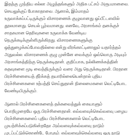
இதற்கு முந்திய எல்லா அழுத்தங்களும் அதிக பட்சம் அரூபமானவை.
செயலுக்குப் போகாதாவை. ஆனால், இம்மாதம்
உருவாக்கப்பட்டிருக்கும் விசாரணைக் குழுவானது ஒப்பீட்டளவில்
தூலமானது. செயல் பூர்வமானது. எனவே, அரசாங்கம் தனக்குச்
சாதகமான தெரிவுகளை உருவாக்க வேண்டிய
நெருக்கடிக்குள்ளிருக்கிறது. விசாரணைகளுக்கு
ஒத்துழைக்கப்போவதில்லை என்று வீரங்காட்டினாலும் யதார்த்தம்
அதுவல்ல. விசாரணைக் குழு முன்னே வைக்கும் ஒவ்வொரு அடியும்
அரசாங்கத்திற்கு நெருக்கடிதான். குறிப்பாக, நல்லிணக்கத்தின்
கதவுகளை மூடி வைத்திருக்கும் வரை அது நெருக்கடிதான். பிரதான
பிரச்சினையைத் தீர்க்கத் தயாரில்லையென்றால் புதிய
பிரச்சினைகளை உற்பத்தி செய்துதான் நிலைமைகளை வெட்டியோட
வேண்டியிருக்கும்.
ஆனால் பிரச்சினைகளைத் தக்கவைத்துக் கையாளும்
பொறிமுறையே ஒரு பிரச்சினைதான். எவ்வளவுக்கெவ்வளவு பழைய
பிரச்சினைகளைப் புதிய பிரச்சினைகளால் வெட்டியோட
முயற்சிக்கப்படுகின்றதோ அவ்வளவுக்கவ்வளவு நாடும்
முடப்பட்டுக்கொண்டே போகும். எவ்வளவுக்கெவ்வளவு ஒரு நாடு