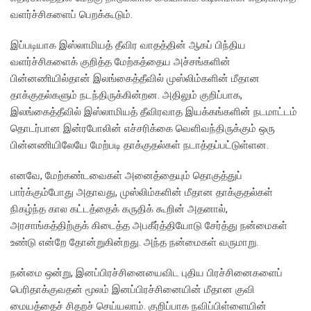
வளர்ச்சிகளைப் பெறக்கூடும்.
இப்படியாக இஸ்லாமியத் தீவிர வாதத்தின் ஆகப் பிந்திய
வளர்ச்சிகளைக் குறித்த மேற்கத்தைய அச்சங்களின்
பின்னணியில்தான் இலங்கைத்தீவில் முஸ்லிம்களின் மீதான
தாக்குதல்களும் நடந்திருக்கின்றன. அதிலும் குறிப்பாக,
இலங்கைத்தீவில் இஸ்லாமியத் தீவிரவாத இயக்கங்களின் நடமாட்டம்
தொடர்பான இன்ரபோலின் எச்சரிக்கை வெளிவந்திருக்கும் ஒரு
பின்னணியிலேயே மேற்படி தாக்குதல்கள் நடாத்தப்பட்டுள்ளன.
எனவே, மேற்கண்டவைகள் அனைத்தையும் தொகுத்துப்
பார்க்கும்போது அதாவது, முஸ்லிம்களின் மீதான தாக்குதல்கள்
நிகழ்ந்த கால கட்டத்தைக் கருதிக் கூறின் அதனால்,
அரசாங்கத்திற்குக் கிடைத்த அபகீர்த்தியோடு சேர்த்து நன்மைகள்
உண்டு என்றே தோன்றுகின்றது. அந்த நன்மைகள் வருமாறு.
நன்மை ஒன்று, இனப்பிரச்சினையைவிட புதிய பிரச்சினைகளைப்
பெரிதாக்குவதன் மூலம் இனப்பிரச்சினையின் மீதான குவி
மையத்தைச் சிதறச் செய்யலாம். குறிப்பாக நவிப்பிள்ளையின்