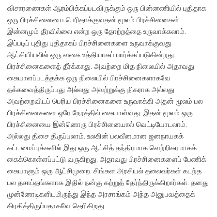
விசாரணைகள் ஆரம்பிக்கப்படவிருக்கும் ஒரு பின்னணியில் புதிதாக
ஒரு பிரச்சினையை பெரிதாக்குவதன் மூலம் பிரச்சினைகள்
இன்னமும் தீரவில்லை என்ற ஒரு தோற்றத்தை உருவாக்கலாம்.
இப்படிப் புதிது புதிதாகப் பிரச்சினைகளை உருவாக்குவது
ஆட்சியியலில் ஒரு வகை உத்தியாகப் பார்க்கப்படுகின்றது.
பிரச்சினைகளைத் தீர்க்காது. அவற்றை மித நிலையில் அதாவது
கையாளப்படத்தக்க ஒரு நிலையில் பிரச்சினைகளாகவே
தக்கவைத்திருப்பது அல்லது அவற்றுக்கு நிகராக அல்லது
அவற்றைவிடப் பெரிய பிரச்சினைகளை உருவாக்கி அதன் மூலம் பல
பிரச்சினைகளை ஒரே நேரத்தில் கையாள்வது. இதன் மூலம் ஒரு
பிரச்சினையை இன்னொரு பிரச்சினையால் வெட்டியோடலாம்.
அல்லது திசை திருப்பலாம். உலகின் பலவீனமான ஜனநாயகக்
கட்டமைப்புக்களில் இது ஒரு ஆட்சித் தந்திரமாக வெற்றிகரமாகக்
கைக்கொள்ளப்பட்டு வருகிறது. அதாவது பிரச்சினைகளைப் பேணிக்
கையாளும் ஒரு ஆட்சிமுறை. சிங்கள அரசியல் தலைவர்கள் கடந்த
பல தசாப்தங்களாக இதில் நன்கு கற்றுத் தேர்ந்திருக்கிறார்கள். தனது
முன்னோடிகளிடமிருந்து இந்த அரசாங்கம் அந்த அனுபவத்தைக்
கிரகித்திருப்பதாகவே தெரிகிறது.