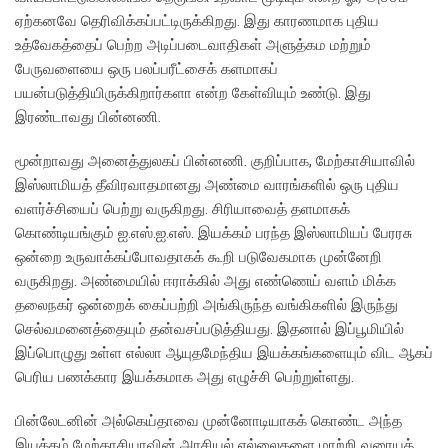
ஏற்கனவே தெரிவிக்கப்பட்டிருக்கிறது. இது காரணமாக புதிய
உத்வேகத்தைப் பெற்ற அடிப்படைவாதிகள் அளுத்கம மற்றும்
பேருவளையை ஒரு பலப்பரீட்சைக் களமாகப்
பயன்படுத்தியிருக்கிறார்களா என்ற கேள்வியும் உண்டு. இது
இரண்டாவது பின்னணி.
மூன்றாவது அனைத்துலகப் பின்னணி. குறிப்பாக, மேற்காசியாவில்
இஸ்லாமியத் தீவிரவாதமானது அண்மை வாரங்களில் ஒரு புதிய
வளர்ச்சியைப் பெற்று வருகிறது. சிரியாவைத் தளமாகக்
கொண்டியங்கும் ஐ.எஸ்.ஐ.எஸ். இயக்கம் பரந்த இஸ்லாமியப் பேரரசு
ஒன்றை உருவாக்கப்போவதாகக் கூறி படுவேகமாக முன்னேறி
வருகிறது. அண்மையில் ஈராக்கில் அது எண்ணெய் வளம் மிக்க
தலைநகர் ஒன்றைக் கைப்பற்றி அங்கிருந்த வங்கிகளில் இருந்து
செல்வமனைத்தையும் தன்வசப்படுத்தியது. இதனால் இப்பூமியில்
இப்பொழுது உள்ள எல்லா ஆயுதமேந்திய இயக்கங்களையும் விட ஆகப்
பெரிய பணக்கார இயக்கமாக அது எழுச்சி பெற்றுள்ளது.
பின்லேடனின் அல்கெய்தாவை முன்னோடியாகக் கொண்ட அந்த
இயக்கம் மேற்காசியாவின் அரசியல் எல்லைகளை மாற்றி வரையத்