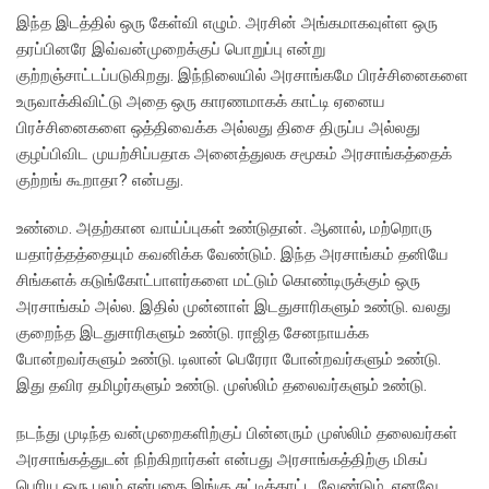
இந்த இடத்தில் ஒரு கேள்வி எழும். அரசின் அங்கமாகவுள்ள ஒரு
தரப்பினரே இவ்வன்முறைக்குப் பொறுப்பு என்று
குற்றஞ்சாட்டப்படுகிறது. இந்நிலையில் அரசாங்கமே பிரச்சினைகளை
உருவாக்கிவிட்டு அதை ஒரு காரணமாகக் காட்டி ஏனைய
பிரச்சினைகளை ஒத்திவைக்க அல்லது திசை திருப்ப அல்லது
குழப்பிவிட முயற்சிப்பதாக அனைத்துலக சமூகம் அரசாங்கத்தைக்
குற்றங் கூறாதா? என்பது.
உண்மை. அதற்கான வாய்ப்புகள் உண்டுதான். ஆனால், மற்றொரு
யதார்த்தத்தையும் கவனிக்க வேண்டும். இந்த அரசாங்கம் தனியே
சிங்களக் கடுங்கோட்பாளர்களை மட்டும் கொண்டிருக்கும் ஒரு
அரசாங்கம் அல்ல. இதில் முன்னாள் இடதுசாரிகளும் உண்டு. வலது
குறைந்த இடதுசாரிகளும் உண்டு. ராஜித சேனநாயக்க
போன்றவர்களும் உண்டு. டிலான் பெரேரா போன்றவர்களும் உண்டு.
இது தவிர தமிழர்களும் உண்டு. முஸ்லிம் தலைவர்களும் உண்டு.
நடந்து முடிந்த வன்முறைகளிற்குப் பின்னரும் முஸ்லிம் தலைவர்கள்
அரசாங்கத்துடன் நிற்கிறார்கள் என்பது அரசாங்கத்திற்கு மிகப்
பெரிய ஒரு பலம் என்பதை இங்கு சுட்டிக்காட்ட வேண்டும். எனவே,