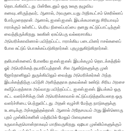
தொடங்கிவிட்டது. பின்லேடனும் ஒரு உலகு தழுவிய
கனவுடனிருந்தவர்;. ஆனால், அவருடையது அதிகபட்சம் கெரில்லாப்
போர்முறைதான். ஆனால், ஐ.எஸ்.ஐ.எஸ். இயக்கமானது சிரியாவும்
ஈராக்கும் உள்ளிட்ட பெரிய நிலைப்பரப்பை தனது கட்டுப்பாட்டிற்குள்
வைத்திருக்கிறது. உலகின் ஏகப்பெரு வல்லரசாகிய
அமெரிக்காவினால் பயிற்றப்பட்ட ஈராக்கிய படையினர் ஈசல்களைப்
போல சுட்டுப் பொசுக்கப்படுகிறார்கள். புறமுதுகிடுகிறார்கள்.
தலிபான்களைப் போலவே ஐ.எஸ்.ஐ.எஸ். இயக்கமும் தொடக்கத்தில்
ஓர் அமெரிக்கத் தயாரிப்புத்தான். சில ஆண்டுகளுக்கு முன்
ஜோர்தானிலும் துருக்கியிலும் வைத்து அமெரிக்கர்கள் அந்த
இயக்கத்திற்கு பயிற்சி அளித்ததாக தகவல்கள் உண்டு. சிரிய அரசை
கவீழ்ப்பதற்காக அவ்வாறு பயிற்றப்பட்ட ஐ.எஸ்.ஐ.எஸ். இயக்கம் ஒரு
கட்ட வளர்ச்சிக்கு பின் அமெரிக்காவால் கட்டுப்படுத்தவியலாத ஒரு
வளர்ச்சிபை; பெற்றுவிட்டது. அதன் எழுச்சி மேற்கு நாடுகளுக்கு
உடனடிக்கு அச்சுறுத்தல்தான். ஆனால் அதேசமயம் அது இன்னொரு
புறம் முஸ்லிம்களின் மத்தியில் மேலும் பிளவுகளை
உருவாக்குமொன்றாகவும் மாறிவருகிறது. ஷpயா முஸ்லிம்களுக்கும்