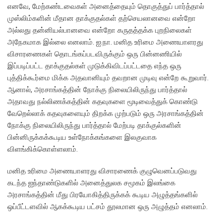
எனவே, மேற்கண்டவைகள் அனைத்தையும் தொகுத்துப் பார்த்தால்
முஸ்லிம்களின் மீதான தாக்குதல்கள் தற்செயலானவை என்றோ
அல்லது தன்னியல்பானவை என்றோ கருதத்தக்க புறநிலைகள்
அநேகமாக இல்லை எனலாம். ஐ.நா. மனித உரிமை அணையாளரது
விசாரணைகள் தொடங்கப்படவிருக்கும் ஒரு பின்னணியில்
இப்படிப்பட்ட தாக்குதல்கள் முடுக்கிவிடப்பட்டதை எந்த ஒரு
புத்திக்கூர்மை மிக்க அதவானியும் தவறான முடிவு என்றே கூறுவார்.
ஆனால், அரசாங்கத்தின் நோக்கு நிலையிலிருந்து பார்த்தால்
அதாவது நல்லிணக்கத்தின் கதவுகளை மூடிவைத்துக் கொண்டு
வேறெல்லாக் கதவுகளையும் திறக்க முற்படும் ஒரு அரசாங்கத்தின்
நோக்கு நிலையிலிருந்து பார்த்தால் மேற்படி தாக்குல்களின்
பின்னிருக்கக்கூடிய உள்நோக்கங்களை இலகுவாக
விளங்கிக்கொள்ளலாம்.
மனித உரிமை அணையாளரது விசாரணைக் குழுவெனப்படுவது
கடந்த ஐந்தாண்டுகளில் அனைத்துலக சமூகம் இலங்கை
அரசாங்கத்தின் மீது பிரயோகித்திருக்கக் கூடிய அழுத்தங்களில்
ஒப்பீட்டளவில் ஆகக்கூடிய பட்சம் தூலமான ஒரு அழுத்தம் எனலாம்.