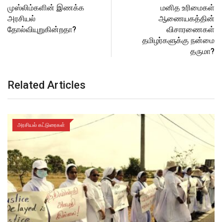
முஸ்லிம்களின் இணக்க
மனித உரிமைகள்
அரசியல்
ஆணையகத்தின்
தோல்வியுறுகின்றதா?
விசாரணைகள்
தமிழர்களுக்கு நன்மை
தருமா?
Related Articles
அரசியல் கட்டுரைகள்