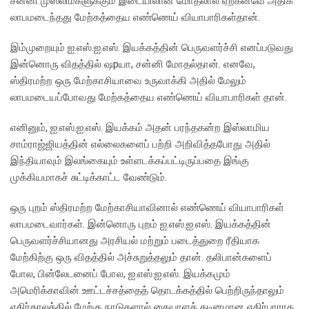
சன்னி முஸ்லிம்களுக்கும் இடையிலான மோதலால் ஏற்கனவே அதிக
லாபமடைந்தது மேற்கத்தைய எண்ணெய் வியாபாரிகள்தான்.
இம்முறையும் ஐ.எஸ்.ஐ.எஸ். இயக்கத்தின் பெருவளர்ச்சி எனப்படுவது
இன்னொரு விதத்தில் ஷpயா, சன்னி மோதல்தான். எனவே,
ஸ்திரமற்ற ஒரு மேற்காசியாவை உருவாக்கி அதில் மேலும்
லாபமடையப்போவது மேற்கத்தைய எண்ணெய் வியாபாரிகள் தான்.
எனினும், ஐ.எஸ்.ஐ.எஸ். இயக்கம் அதன் பரந்தகன்ற இஸ்லாமிய
சாம்ராஜ்ஜியத்தின் எல்லைகளைப் பற்றி அறிவித்தபோது அதில்
இந்தியாவும் இலங்கையும் உள்ளடக்கப்பட்டிருப்பதை இங்கு
முக்கியமாகச் சுட்டிக்காட்ட வேண்டும்.
ஒரு புறம் ஸ்திரமற்ற மேற்காசியாவினால் எண்ணெய் வியாபாரிகள்
லாபமடைவார்கள். இன்னொரு புறம் ஐ.எஸ்.ஐ.எஸ். இயக்கத்தின்
பெருவளர்ச்சியானது அரசியல் மற்றும் படைத்துறை ரீதியாக
மேற்கிற்கு ஒரு விதத்தில் அச்சுறுத்தலும் தான். தலிபான்களைப்
போல, பின்லேடனைப் போல, ஐ.எஸ்.ஐ.எஸ். இயக்கமும்
அமெரிக்காவின் ஊட்டச்சத்தைத் தொடக்கத்தில் பெற்றிருந்தாலும்
எதிர்காலத்தில் மேற்கு நாடுகளால் கையாளக் கடினமான எதிர்பாராத