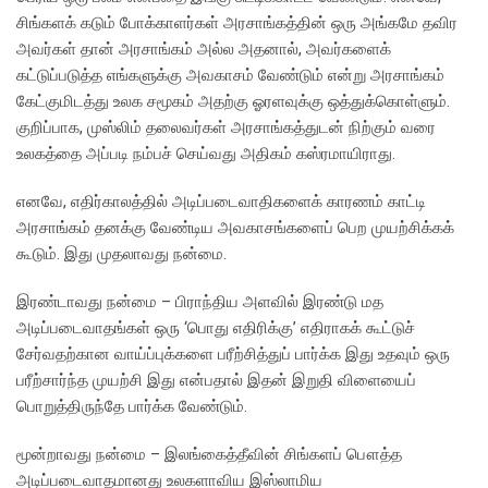
சிங்களக் கடும் போக்காளர்கள் அரசாங்கத்தின் ஒரு அங்கமே தவிர
அவர்கள் தான் அரசாங்கம் அல்ல அதனால், அவர்களைக்
கட்டுப்படுத்த எங்களுக்கு அவகாசம் வேண்டும் என்று அரசாங்கம்
கேட்குமிடத்து உலக சமூகம் அதற்கு ஓரளவுக்கு ஒத்துக்கொள்ளும்.
குறிப்பாக, முஸ்லிம் தலைவர்கள் அரசாங்கத்துடன் நிற்கும் வரை
உலகத்தை அப்படி நம்பச் செய்வது அதிகம் கஸ்ரமாயிராது.
எனவே, எதிர்காலத்தில் அடிப்படைவாதிகளைக் காரணம் காட்டி
அரசாங்கம் தனக்கு வேண்டிய அவகாசங்களைப் பெற முயற்சிக்கக்
கூடும். இது முதலாவது நன்மை.
இரண்டாவது நன்மை – பிராந்திய அளவில் இரண்டு மத
அடிப்படைவாதங்கள் ஒரு ‘பொது எதிரிக்கு’ எதிராகக் கூட்டுச்
சேர்வதற்கான வாய்ப்புக்களை பரீற்சித்துப் பார்க்க இது உதவும் ஒரு
பரீற்சார்ந்த முயற்சி இது என்பதால் இதன் இறுதி விளையைப்
பொறுத்திருந்தே பார்க்க வேண்டும்.
மூன்றாவது நன்மை – இலங்கைத்தீவின் சிங்களப் பௌத்த
அடிப்படைவாதமானது உலகளாவிய இஸ்லாமிய