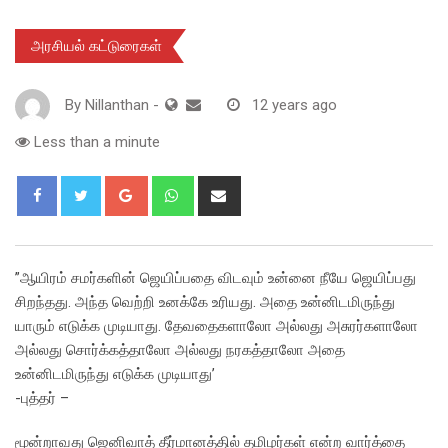
அரசியல் கட்டுரைகள்
By
Nillanthan
-
12 years ago
Less than a minute
Google+
Whatsapp
Share
via
Email
”ஆயிரம் சமர்களின் ஜெயிப்பதை விடவும் உன்னை நீயே ஜெயிப்பது
சிறந்தது. அந்த வெற்றி உனக்கே உரியது. அதை உன்னிடமிருந்து
யாரும் எடுக்க முடியாது. தேவதைகளாலோ அல்லது அசுரர்களாலோ
அல்லது சொர்க்கத்தாலோ அல்லது நரகத்தாலோ அதை
உன்னிடமிருந்து எடுக்க முடியாது’
-புத்தர் –
மூன்றாவது ஜெனிவாத் தீர்மானத்தில் தமிழர்கள் என்ற வார்த்தை