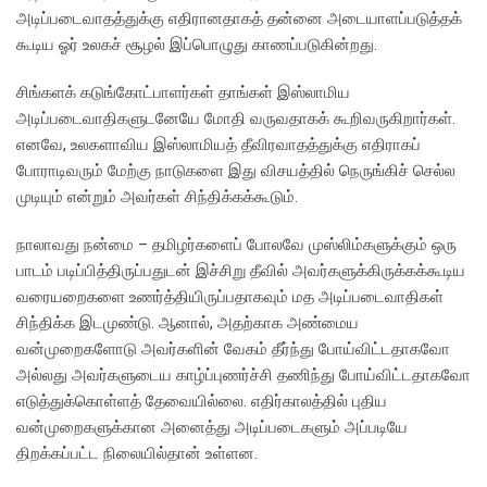
அடிப்படைவாதத்துக்கு எதிரானதாகத் தன்னை அடையாளப்படுத்தக்
கூடிய ஓர் உலகச் சூழல் இப்பொழுது காணப்படுகின்றது.
சிங்களக் கடுங்கோட்பாளர்கள் தாங்கள் இஸ்லாமிய
அடிப்படைவாதிகளுடனேயே மோதி வருவதாகக் கூறிவருகிறார்கள்.
எனவே, உலகளாவிய இஸ்லாமியத் தீவிரவாதத்துக்கு எதிராகப்
போராடிவரும் மேற்கு நாடுகளை இது விசயத்தில் நெருங்கிச் செல்ல
முடியும் என்றும் அவர்கள் சிந்திக்கக்கூடும்.
நாலாவது நன்மை – தமிழர்களைப் போலவே முஸ்லிம்களுக்கும் ஒரு
பாடம் படிப்பித்திருப்பதுடன் இச்சிறு தீவில் அவர்களுக்கிருக்கக்கூடிய
வரையறைகளை உணர்த்தியிருப்பதாகவும் மத அடிப்படைவாதிகள்
சிந்திக்க இடமுண்டு. ஆனால், அதற்காக அண்மைய
வன்முறைகளோடு அவர்களின் வேகம் தீர்ந்து போய்விட்டதாகவோ
அல்லது அவர்களுடைய காழ்ப்புணர்ச்சி தணிந்து போய்விட்டதாகவோ
எடுத்துக்கொள்ளத் தேவையில்லை. எதிர்காலத்தில் புதிய
வன்முறைகளுக்கான அனைத்து அடிப்படைகளும் அப்படியே
திறக்கப்பட்ட நிலையில்தான் உள்ளன.