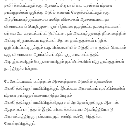
தவிர்க்கப்பட்டிருந்தது. ஆனால், சிறுபான்மை மதங்கள் மீதான
தாக்குதல்கள் குறித்து அதில் கவனம் செலுத்தப்பட்டிருந்தது.
அத்தீர்மானத்துக்கமைய மனித உரிமைகள் ஆணையாளரது
விசாரணைப் பொறிமுறை ஒன்றிற்கான முதற்கட்ட நடவடிக்கைகள்
ஏற்கனவே தொடங்கப்பட்டுவிட்டன. ஓர் அனைத்துலகத் தீர்மானத்தில்
அப்படி சிறுபான்மை மதங்கள் மீதான தாக்குதல்கள் பற்றிக்
குறிப்பிடப்பட்டிருக்கும் ஒரு பின்னணியில் அத்தீர்மானத்தின் பிரகாரம்
ஒரு விசாரணை ஆரம்பிக்கப்படும் ஒரு கால கட்டத்தில்
அளுத்கமவிலும் பேருவளையிலும் முஸ்லிம்களின் மீது தாக்குதல்கள்
நடந்திருக்கின்றன.
மேலோட்டமாகப் பார்த்தால் அனைத்துலக அளவில் ஏற்கனவே
அபகீர்த்திக்குள்ளாகியிருக்கும் இலங்கை அரசாங்கம் முஸ்லிம்களின்
மீதான தாக்குதல்களையடுத்து மேலும்
அபகீர்த்திக்குள்ளாகியிருக்கிறது என்றே தோன்றுகிறது. ஆனால்,
ஆழமாகப் பார்த்தால் இதில் கிடைக்கக்கூடிய அபகீர்த்தியோடு
அரசாங்கத்திற்கு நன்மைகளும் உண்டு என்றே சிந்திக்க
வேண்டியிருக்கும்.