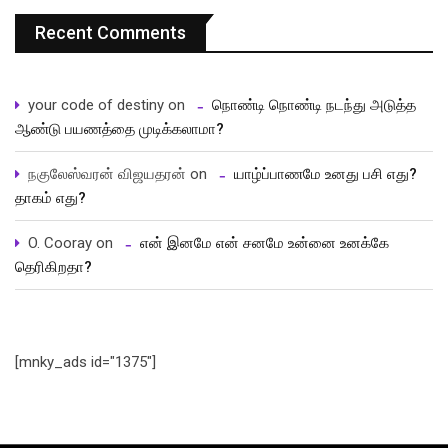
Recent Comments
your code of destiny
on
நொண்டி நொண்டி நடந்து அடுத்த
ஆண்டு பயணத்தை முடிக்கலாமா?
நகுலேஸ்வரன் விஜயதரன்
on
யாழ்ப்பாணமே உனது பசி எது?
தாகம் எது?
O. Cooray
on
என் இனமே என் சனமே உன்னை உனக்கே
தெரிகிறதா?
[mnky_ads id="1375"]