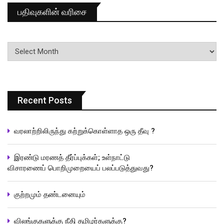
பதிவுகளின் வரிசை
பதிவுகளின்
வரிசை
Recent Posts
வரலாற்றிலிருந்து கற்றுக்கொள்ளாத ஒரு தீவு ?
இரண்டு மரணத் தீர்ப்புக்கள்; உள்நாட்டு
விசாரணைப் பொறிமுறையைப் பலப்படுத்துவது?
குற்றமும் தண்டனையும்
விலங்குகளுக்கு நீதி தமிழர்களுக்கு?