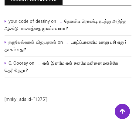
your code of destiny
on
நொண்டி நொண்டி நடந்து அடுத்த
ஆண்டு பயணத்தை முடிக்கலாமா?
நகுலேஸ்வரன் விஜயதரன்
on
யாழ்ப்பாணமே உனது பசி எது?
தாகம் எது?
O. Cooray
on
என் இனமே என் சனமே உன்னை உனக்கே
தெரிகிறதா?
[mnky_ads id="1375"]