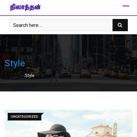
Skip
to
content
Style
-
Home
Style
UNCATEGORIZED