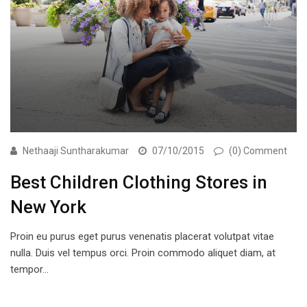
Nethaaji Suntharakumar
07/10/2015
(0) Comment
Best Children Clothing Stores in
New York
Proin eu purus eget purus venenatis placerat volutpat vitae
nulla. Duis vel tempus orci. Proin commodo aliquet diam, at
tempor…