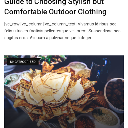
Guide to Choosing Stylish but
Comfortable Outdoor Clothing
[vc_row][vc_column][vc_column_text] Vivamus id risus sed
felis ultricies facilisis pellentesque vel lorem. Suspendisse nec
sagittis eros. Aliquam a pulvinar neque. Integer…
UNCATEGORIZED