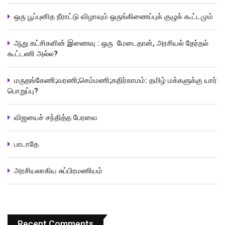
ஒரு பூப்புனித நீராட்டு விழாவும் ஒருங்கிணைப்புக் குழுக் கூட்டமும்
ஆறு கட்சிகளின் இணைவு : ஒரு மேடைதான், அரசியல் தேர்தல்
கூட்டணி அல்ல?
மருதங்கேணி;வரணி;செம்மணி;கதிர்காமம்: தமிழ் மக்களுக்கு யார்
பொறுப்பு?
விஜயைச் சந்தித்த பேரவை
பாடாதே
அரசியலாகிய சுப்பிரமணியம்
Recent Comments