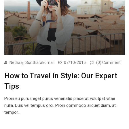
Nethaaji Suntharakumar
07/10/2015
(0) Comment
How to Travel in Style: Our Expert
Tips
Proin eu purus eget purus venenatis placerat volutpat vitae
nulla. Duis vel tempus orci. Proin commodo aliquet diam, at
tempor…