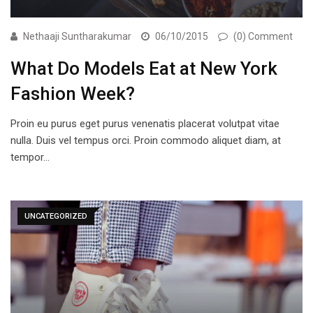
Nethaaji Suntharakumar
06/10/2015
(0) Comment
What Do Models Eat at New York
Fashion Week?
Proin eu purus eget purus venenatis placerat volutpat vitae
nulla. Duis vel tempus orci. Proin commodo aliquet diam, at
tempor…
UNCATEGORIZED