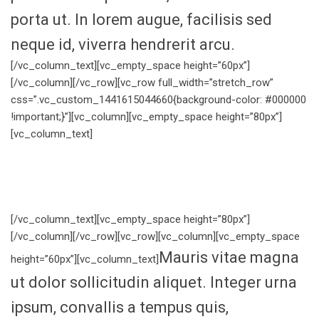
porta ut. In lorem augue, facilisis sed
neque id, viverra hendrerit arcu.
[/vc_column_text][vc_empty_space height=”60px”]
[/vc_column][/vc_row][vc_row full_width=”stretch_row”
css=”.vc_custom_1441615044660{background-color: #000000
!important;}”][vc_column][vc_empty_space height=”80px”]
[vc_column_text]
There is always
room at the top!
[/vc_column_text][vc_empty_space height=”80px”]
[/vc_column][/vc_row][vc_row][vc_column][vc_empty_space
Mauris vitae magna
height=”60px”][vc_column_text]
ut dolor sollicitudin aliquet. Integer urna
ipsum, convallis a tempus quis,