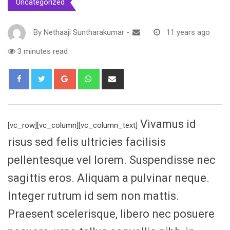
Uncategorized
By
Nethaaji Suntharakumar
-
11 years ago
3 minutes read
Google+
Whatsapp
Share
via
Email
Vivamus id
[vc_row][vc_column][vc_column_text]
risus sed felis ultricies facilisis
pellentesque vel lorem. Suspendisse nec
sagittis eros. Aliquam a pulvinar neque.
Integer rutrum id sem non mattis.
Praesent scelerisque, libero nec posuere