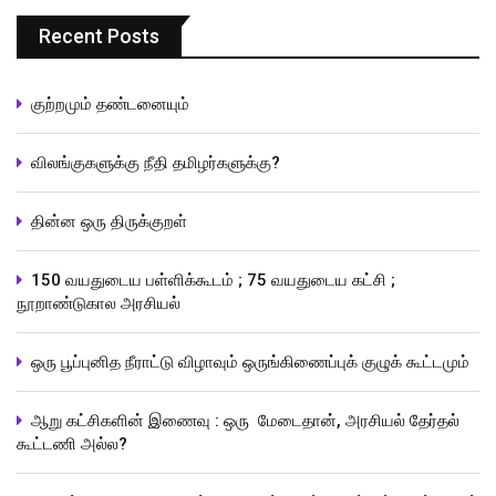
Recent Posts
குற்றமும் தண்டனையும்
விலங்குகளுக்கு நீதி தமிழர்களுக்கு?
தின்ன ஒரு திருக்குறள்
150 வயதுடைய பள்ளிக்கூடம் ; 75 வயதுடைய கட்சி ;
நூறாண்டுகால அரசியல்
ஒரு பூப்புனித நீராட்டு விழாவும் ஒருங்கிணைப்புக் குழுக் கூட்டமும்
ஆறு கட்சிகளின் இணைவு : ஒரு மேடைதான், அரசியல் தேர்தல்
கூட்டணி அல்ல?