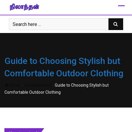
Skip
to
content
Guide to Choosing Stylish but
Comfortable Outdoor Clothing
-
-
Home
Uncategorized
Guide to Choosing Stylish but
Comfortable Outdoor Clothing