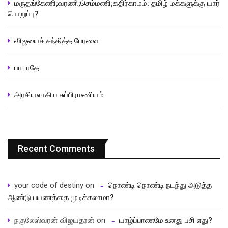
மருதங்கேணி;வரணி;செம்மணி;கதிர்காமம்: தமிழ் மக்களுக்கு யார்
பொறுப்பு?
விஜயைச் சந்தித்த பேரவை
பாடாதே
அரசியலாகிய சுப்பிரமணியம்
Recent Comments
your code of destiny
on
நொண்டி நொண்டி நடந்து அடுத்த
ஆண்டு பயணத்தை முடிக்கலாமா?
நகுலேஸ்வரன் விஜயதரன்
on
யாழ்ப்பாணமே உனது பசி எது?