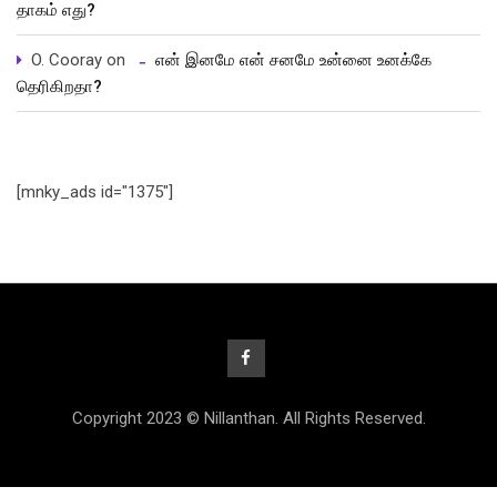
தாகம் எது?
O. Cooray
on
என் இனமே என் சனமே உன்னை உனக்கே
தெரிகிறதா?
[mnky_ads id="1375"]
Copyright 2023 © Nillanthan. All Rights Reserved.