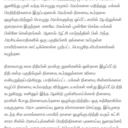
துணிந்து முன் வந்த பொழுது சமூகம் அவர்களை மதித்தது. மக்கள்
பிரதிநிதிகளாக இருப்பதனால் அவர்கள் நினைவு கூர்தலை
ஒழுங்குபடுத்தும் பொழுது அவர்களுக்கு ஒப்பீட்டளவில் ஆபத்துக்கள்
குறைவாக இருந்தன. எனவே அவர்கள் முன்னே செல்ல மக்கள்
பின்னே சென்றார்கள். ஆனால் ஆட்சி மாற்றத்தின் பின் அந்த
அரசியல்வாதிகளில் ஒரு பகுதியினர் தங்களை உயிருள்ள
மாவீரர்களாக காட்டிக்கொள்ள முற்பட்ட பொழுதே விமர்சனங்கள்
எழுந்தன.
நிலைமாறு கால நீதியின் நான்கு தூண்களில் ஒன்றான இழப்பீட்டு
நீதி என்ற பகுதிக்குள் நினைவு கூர்தலுக்கான உரிமை
வலியுறுத்தப்படுகிறது. பாதிக்கப்பட்ட மக்கள் நினைவு சின்னங்களை
எழுப்பி நினைவு கூர்வதற்கு உரித்துடையவர்கள் என்று இழப்பீட்டு நீதி
கூறுகிறது. எனினும் இந்த ஆண்டு முள்ளிவாய்க்கால் நினைவு
நாளின் போது நினைவுகூர்தலை ஒழுங்குபடுத்திய ஒரு கத்தோலிக்க
மதகுருவை அரச புலனாய்வு துறை விசாரணை செய்தது. இம்முறை
கடந்த சில வாரங்களாக மாவீரர் நாளை ஒழுங்குபடுத்தி வரும் கட்சி
சாரா சிவில் அமைப்புக்களின் பிரதிநிதிகளை புலனாய்வு துறையினர்
நேரடியாகவும், மறைமுகமாகவும் அச்சுறுத்தி வருவதாக தகவல்கள்