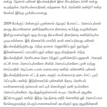
என்று. ஆனால் புலிகள் இயக்கத்தின் இலட்சியத்தொடர்ச்சி என்று
கூறத்தக்க அரசியல்வாதிகள்; எத்தனை பேர் அரங்கில் உண்டு? என்ற
கேள்வி இங்கு முக்கியமானது.
2009 மேக்குப் பின்னரும் முன்னால் ஆயுதப் போராட்ட அமைப்புக்கள்
தமது தியாகிகளை தனித்தனியாக நினைவு கூர்ந்து வருகின்றன.
இன்று வரையிலும் ஒரு பொது தியாகிகள் தினத்தை கண்டுபிடிக்க
முடியவில்லை. இந் நிலையில் மாவீரர் நாள் எனப்படுவது புலிகள்
இயக்கத்திற்குரியது. அந்த நாளை அனுஸ்ரிப்பதும் துயிலும்
இல்லங்களைப் பராமரிப்பதும் ஏதோ ஒரு விதத்தால் அந்த
இயக்கத்தின் அரசியலை தொடர்ந்தும் முன்னெடுப்பதுதான். அதைக்
கட்சி சாரா அமைப்புக்களோ சிவில் அமைப்புக்களோ முன் வந்து
செய்வதில் அடிப்படையான வரையறை உண்டு. ஏனெனில் புலிகள்
இயக்கத்திற்கான சட்டத் தடைகளும் பயங்கரவாத தடைச்சட்டமும்
அப்படியே உண்டு. இந்நிலையில் புலிகளின் நேரடி அரசியல்
வாரிசுகளாகத் தம்மைக் காட்டிக் கொள்ளும் தனி நபர்களோ
அமைப்புக்களோ ஆபத்துக்குள்ளாகக் கூடிய அரசியல் சூழலே
இப்பொழுதும் உண்டு. இந்த ஆபத்தை எதிர் கொண்டு ஓர் அமைப்பாக
மேலெழுவதற்கு பெரும்பாலானவர்கள் தயங்கும் ஒரு சூழலில்தான்