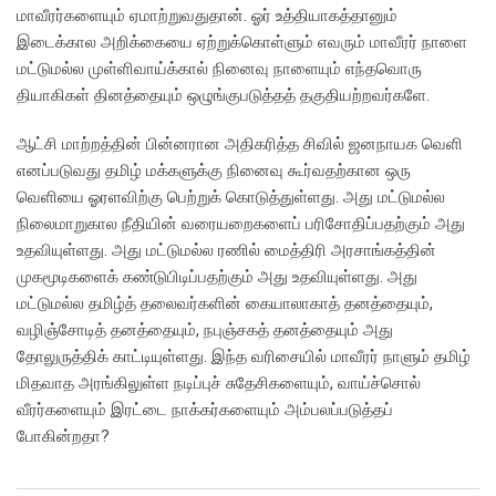
மாவீரர்களையும் ஏமாற்றுவதுதான். ஓர் உத்தியாகத்தானும்
இடைக்கால அறிக்கையை ஏற்றுக்கொள்ளும் எவரும் மாவீரர் நாளை
மட்டுமல்ல முள்ளிவாய்க்கால் நினைவு நாளையும் எந்தவொரு
தியாகிகள் தினத்தையும் ஒழுங்குபடுத்தத் தகுதியற்றவர்களே.
ஆட்சி மாற்றத்தின் பின்னரான அதிகரித்த சிவில் ஜனநாயக வெளி
எனப்படுவது தமிழ் மக்களுக்கு நினைவு கூர்வதற்கான ஒரு
வெளியை ஓரளவிற்கு பெற்றுக் கொடுத்துள்ளது. அது மட்டுமல்ல
நிலைமாறுகால நீதியின் வரையறைகளைப் பரிசோதிப்பதற்கும் அது
உதவியுள்ளது. அது மட்டுமல்ல ரணில் மைத்திரி அரசாங்கத்தின்
முகமூடிகளைக் கண்டுபிடிப்பதற்கும் அது உதவியுள்ளது. அது
மட்டுமல்ல தமிழ்த் தலைவர்களின் கையாலாகாத் தனத்தையும்,
வழிஞ்சோடித் தனத்தையும், நபுஞ்சகத் தனத்தையும் அது
தோலுருத்திக் காட்டியுள்ளது. இந்த வரிசையில் மாவீரர் நாளும் தமிழ்
மிதவாத அரங்கிலுள்ள நடிப்புச் சுதேசிகளையும், வாய்ச்சொல்
வீரர்களையும் இரட்டை நாக்கர்களையும் அம்பலப்படுத்தப்
போகின்றதா?