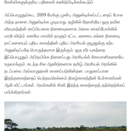
கேள்விகளுக்குரிய பதிலைக் கண்டுபிடிக்கக்கூடும்.
அப்பொழுதும்கூட 2009 மேக்கு முன்பு அனுஸ்டிக்கப்பட்டதைப் போல
அந்த நாளை அனுஸ்டிக்க முடியாது. தழிலில் தோன்றிய ஒரு நவீன
வீரயுகத்தின் காப்பியகால நினைவுகளாக அவை காலப்போக்கில்
மாறி விடும். எனவே மாவீரர் நாளும் உட்பட ஏனைய எல்லா நினைவு
நாட்களையும் புதிய காலத்தின் புதிய அரசியல் சூழலுக்கு ஏற்ப
அனுஸ்டிப்பதே பொருத்தமாக இருக்கும். ஒரு வீர யுகத்தை
இப்பொழுதும் அபிநயிக்க நினைப்பது அரசியல்க் கோமாளிகளையே
உருவாக்கும். கடந்த சில ஆண்டுகளாக தமிழ் அரசியல் அரங்கில்
நடப்பவை அவ்வாறுதான் காணப்படுகின்றன. பாதுகாப்பான
இறந்தகாலத்தைப் பெற்றவரெல்லாம் நிகழ்காலத்தின் பேச்சாளர்கள்
ஆகி விட்டார்கள். அவர்களில் சிலர் இறந்த காலத்தைத் தத்தெடுக்கப்
பார்க்கிறார்கள்.