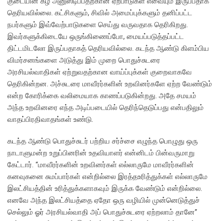
குடையின் கீழ் அனுஸ்டிப்பதற்கான ஏற்பாடுகள் எவையும் இருப்பதாக
தெரியவில்லை. கட்சிகளும், சிவில் அமைப்புக்களும் தனிப்பட்ட
நபர்களும் இவ்வேற்பாடுகளை செய்து வருவதாக தெரிகிறது.
இவர்களுக்கிடையே ஒருங்கிணைப்போ, மையப்படுத்தப்பட்ட
திட்டமிடலோ இருப்பதாகத் தெரியவில்லை. கடந்த ஆண்டு கிளம்பிய
விமர்சனங்களை அடுத்து இம் முறை பொதுச்சுடரை
அரசியல்வாதிகள் ஏற்றுவதற்கான வாய்ப்புக்கள் குறைவாகவே
தெரிகின்றன. அச்சுடரை மாவீரர்களின் உறவினர்களே ஏற்ற வேண்டும்
என்ற கோரிக்கை வலிமையாக காணப்படுகின்றது. அதே சமயம்
அந்த உறவினரை எந்த அடிப்படையில் தெரிந்தெடுப்பது என்பதிலும்
வாதப்பிரதிவாதங்கள் உண்டு.
கடந்த ஆண்டு பொதுச்சுடர் பற்றிய சர்ச்சை எழுந்த பொழுது ஒரு
நாடாளுமன்ற உறுப்பினரின் உதவியாளர் என்னிடம் பின்வருமாறு
கேட்டார். “மாவீரர்களின் உறவினர்கள் எல்லாருமே மாவீரர்களின்
கனவுகனை சுமப்பார்கள் என்றில்லை இரத்தஉரித்துக்கள் எல்லாருமே
இலட்சியத்தின் உரித்துக்களாகவும் இருக்க வேண்டும் என்றில்லை.
எனவே அந்த இலட்சியத்தை ஏதோ ஒரு வழியில் முன்னெடுத்துச்
செல்லும் ஓர் அரசியல்வாதி அப் பொதுச்சுடரை ஏற்றலாம் தானே”