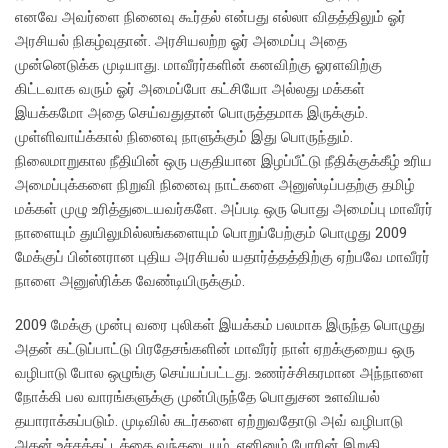
எனவே அவர்ளை நினைவு கூர்தல் என்பது எல்லா விதத்திலும் ஓர்
அரசியல் நிகழ்வுதான். அரசியலற்ற ஓர் அமைப்பு அதை
முன்னெடுக்க முடியாது. மாவீரர்களின் கனவிற்கு ஓரளவிற்கு
கிட்டவாக வரும் ஓர் அமைப்போ கட்சியோ அல்லது மக்கள்
இயக்கமோ அதை செய்வதுதான் பொருத்தமாக இருக்கும்.
முள்ளிவாய்க்கால் நினைவு நாளுக்கும் இது பொருந்தும்.
நிலைமாறுகால நீதியின் ஒரு பகுதியான இழப்பீட்டு நீதிக்குக்கீழ் உரிய
அமைப்புக்களை நிறுவி நினைவு நாட்களை அனுஸ்டிப்பதற்கு தமிழ்
மக்கள் முழு உரித்துடையவர்களே. அப்படி ஒரு பொது அமைப்பு மாவீரர்
நாளையும் துயிலுமில்லங்களையும் பொறுப்பேற்கும் பொழுது 2009
மேக்குப் பின்னரான புதிய அரசியல் யதார்த்தத்திற்கு ஏற்பவே மாவீரர்
நாளை அனுஸ்ரிக்க வேண்டியிருக்கும்.
2009 மேக்கு முன்பு வரை புலிகள் இயக்கம் பலமாக இருந்த பொழுது
அதன் கட்டுப்பாட்டு பிரதேசங்களின் மாவீரர் நாள் ஏறக்குறைய ஒரு
வழிபாடு போல ஒழுங்கு செய்யப்பட்டது. உணர்ச்சிகரமான அந்நாளை
நோக்கி பல வாரங்களுக்கு முன்பிருந்தே பொதுசன உளவியல்
தயாராக்கப்படும். முடிவில் சுடர்களை ஏற்றுவதோடு அவ் வழிபாடு
அதன் உச்சக்கட்டத்தை வந்தடையும். எனினும் போரின் இறுதி