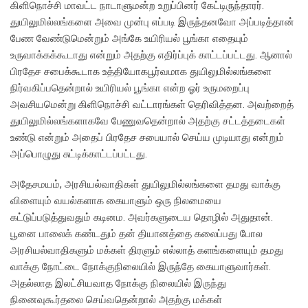
கிளிநொச்சி மாவட்ட நாடாளுமன்ற உறுப்பினர் கேட்டிருந்தாரர்.
துயிலுமில்லங்களை அவை முன்பு எப்படி இருந்தனவோ அப்படித்தான்
பேண வேண்டுமென்றும் அங்கே உயிரியல் பூங்கா எதையும்
உருவாக்கக்கூடாது என்றும் அதற்கு எதிர்ப்புக் காட்டப்பட்டது. ஆனால்
பிரதேச சபைக்கூடாக உத்தியோகபூர்வமாக துயிலுமில்லங்களை
நிர்வகிப்பதென்றால் உயிரியல் பூங்கா என்ற ஓர் உருமறைப்பு
அவசியமென்று கிளிநொச்சி வட்டாரங்கள் தெரிவித்தன. அவற்றைத்
துயிலுமில்லங்களாகவே பேணுவதென்றால் அதற்கு சட்டத்தடைகள்
உண்டு என்றும் அதைப் பிரதேச சபையால் செய்ய முடியாது என்றும்
அப்பொழுது சுட்டிக்காட்டப்பட்டது.
அதேசமயம், அரசியல்வாதிகள் துயிலுமில்லங்களை தமது வாக்கு
விளையும் வயல்களாக கையாளும் ஒரு நிலமையை
கட்டுப்படுத்துவதும் கடினம. அவர்களுடைய தொழில் அதுதான்.
பூனை பாலைக் கண்டதும் தன் தியானத்தை கலைப்பது போல
அரசியல்வாதிகளும் மக்கள் திரளும் எல்லாத் களங்களையும் தமது
வாக்கு நோட்டை நோக்குநிலையில் இருந்தே கையாளுவார்கள்.
அதல்லாத இலட்சியவாத நோக்கு நிலையில் இருந்து
நினைவுகூர்தலை செய்வதென்றால் அதற்கு மக்கள்