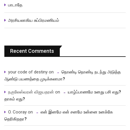
பாடாதே
அரசியலாகிய சுப்பிரமணியம்
Recent Comments
your code of destiny
on
நொண்டி நொண்டி நடந்து அடுத்த
ஆண்டு பயணத்தை முடிக்கலாமா?
நகுலேஸ்வரன் விஜயதரன்
on
யாழ்ப்பாணமே உனது பசி எது?
தாகம் எது?
O. Cooray
on
என் இனமே என் சனமே உன்னை உனக்கே
தெரிகிறதா?