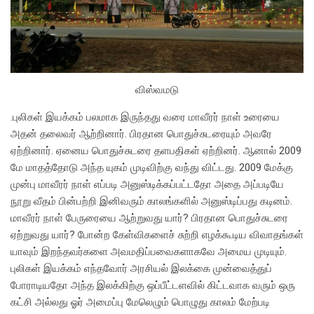
விஸ்வமடு
.புலிகள் இயக்கம் பலமாக இருந்தது வரை மாவீரர் நாள் உரையை
அதன் தலைவர் ஆற்றினார். பிரதான பொதுச்சுடரையும் அவரே
ஏற்றினார். ஏனைய பொதுச்சுடரை தளபதிகள் ஏற்றினர். ஆனால் 2009
மே மாதத்தோடு அந்த யுகம் முடிவிற்கு வந்து விட்டது. 2009 மேக்கு
முன்பு மாவீரர் நாள் எப்படி அனுஸ்டிக்கப்பட்டதோ அதை அப்படியே
நூறு வீதம் பின்பற்றி இனிவரும் காலங்களில் அனுஸ்டிப்பது கடினம்.
மாவீரர் நாள் பேருரையை ஆற்றுவது யார்? பிரதான பொதுச்சுடரை
ஏற்றுவது யார்? போன்ற கேள்விகளைச் சுற்றி எழக்கூடிய விவாதங்கள்
யாவும் இறந்தவர்களை அவமதிப்பவைகளாகவே அமைய முடியும்.
புலிகள் இயக்கம் எந்தவோர் அரசியல் இலக்கை முன்வைத்துப்
போராடியதோ அந்த இலக்கிற்கு ஒப்பீட்டளவில் கிட்டவாக வரும் ஒரு
கட்சி அல்லது ஓர் அமைப்பு மேலெழும் பொழுது காலம் மேற்படி