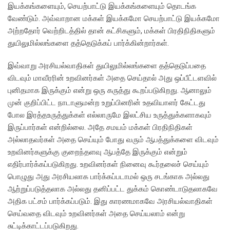
இயக்கங்களையும், செயற்பாட்டு இயக்கங்களையும் தொடங்க
வேண்டும். அவ்வாறான மக்கள் இயக்கமோ செயற்பாட்டு இயக்கமோ
அற்றதோர் வெற்றிடத்தில் தான் கட்சிகளும், மக்கள் பிரதிநிதிகளும்
துயிலுமில்லங்களை தத்தெடுக்கப் பார்க்கின்றார்கள்.
இவ்வாறு அரசியல்வாதிகள் துயிலுமில்லங்களை தத்தெடுப்பதை
விடவும் மாவீரரின் உறவினர்கள் அதை செய்தால் அது ஒப்பீட்டளவில்
புனிதமாக இருக்கும் என்று ஒரு கருத்து கூறப்படுகிறது. ஆனாலும்
முன் குறிப்பிட்ட நாடாளுமன்ற உறுப்பினரின் உதவியாளர் கேட்டது
போல இரத்தஉருத்துக்கள் எல்லாருமே இலட்சிய உருத்துக்களாகவும்
இருப்பார்கள் என்றில்லை. அதே சமயம் மக்கள் பிரதிநிதிகள்
அல்லாதவர்கள் அதை செய்யும் போது வரும் ஆபத்துக்களை விடவும்
உறவினர்களுக்கு குறைந்தளவு ஆபத்தே இருக்கும் என்றும்
எதிர்பார்க்கப்படுகிறது. உறவினர்கள் நினைவு கூர்தலைச் செய்யும்
பொழுது அது அரசியலாக பார்க்கப்படாமல் ஒரு சடங்காக அல்லது
ஆற்றுப்படுத்தலாக அல்லது தனிப்பட்ட துக்கம் கொண்டாடுதலாகவே
அதிக பட்சம் பார்க்கப்படும். இது காரணமாகவே அரசியல்வாதிகள்
செய்வதை விடவும் உறவினர்கள் அதை செய்யலாம் என்று
சுட்டிக்காட்டப்படுகிறது.