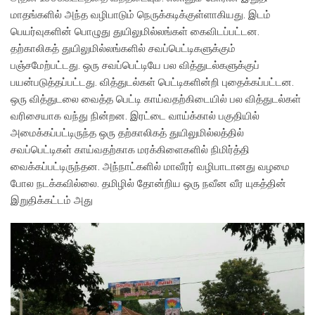
மாதங்களில் அந்த வழிபாடும் நெருக்கடிக்குள்ளாகியது. இடம்
பெயர்வுகளின் பொழுது துயிலுமில்லங்கள் கைவிடப்பட்டன.
தற்காலிகத் துயிலுமில்லங்களில் சவப்பெட்டிகளுக்கும்
பஞ்சமேற்பட்டது. ஒரு சவப்பெட்டியே பல வித்துடல்களுக்குப்
பயன்படுத்தப்பட்டது. வித்துடல்கள் பெட்டிகளின்றி புதைக்கப்பட்டன.
ஒரு வித்துடலை வைத்த பெட்டி காய்வதற்கிடையில் பல வித்துடல்கள்
வரிசையாக வந்து நின்றன. இரட்டை வாய்க்கால் பகுதியில்
அமைக்கப்பட்டிருந்த ஒரு தற்காலிகத் துயிலுமில்லத்தில்
சவப்பெட்டிகள் காய்வதற்காக மரக்கிளைகளில் நிமிர்த்தி
வைக்கப்பட்டிருந்தன. அந்நாட்களில் மாவீரர் வழிபாடானது வழமை
போல நடக்கவில்லை. தமிழில் தோன்றிய ஒரு நவீன வீர யுகத்தின்
இறுதிக்கட்டம் அது