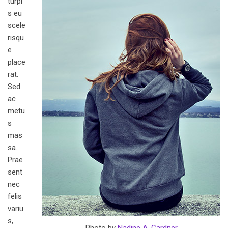
turpi
s eu
scele
risqu
e
place
rat.
Sed
ac
metu
s
mas
sa.
Prae
sent
nec
felis
variu
s,