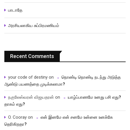
பாடாதே
அரசியலாகிய சுப்பிரமணியம்
Recent Comments
your code of destiny
on
நொண்டி நொண்டி நடந்து அடுத்த
ஆண்டு பயணத்தை முடிக்கலாமா?
நகுலேஸ்வரன் விஜயதரன்
on
யாழ்ப்பாணமே உனது பசி எது?
தாகம் எது?
O. Cooray
on
என் இனமே என் சனமே உன்னை உனக்கே
தெரிகிறதா?