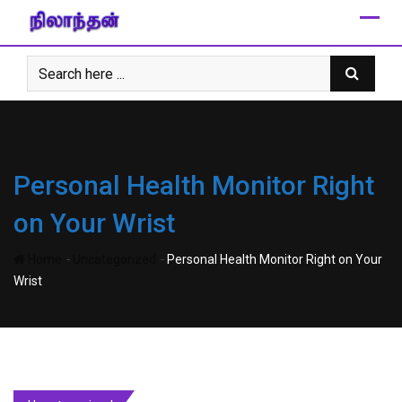
Skip
to
content
Personal Health Monitor Right
on Your Wrist
-
-
Home
Uncategorized
Personal Health Monitor Right on Your
Wrist