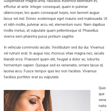
Suspendisse magna urna, faucibus euismod bibendum et,
efficitur at ante. Integer consequat, quam in pulvinar
ullamcorper, leo quam consequat turpis, non laoreet augue
lacus vel nisl. Donec scelerisque eget mauris sed malesuada. Ut
et nibh mollis, pulvinar arcu vel, elementum nunc. Nam dapibus
mollis metus, at vulputate quam pellentesque id. Phasellus
viverra sem pharetra purus pretium sagittis.
In vehicula commodo iaculis. Vestibulum sed dui dui. Vivamus
vel rutrum erat. In augue nisi, rhoncus vitae magna nec, iaculis
blandit eros. Praesent quam elit, feugiat a dolor ac, lobortis
fermentum sapien. Quisque sed ex venenatis, ornare lacus id,
lacinia arcu. Fusce tempor quis leo non facilisis. Vivamus
facilisis porttitor erat eu vulputate.
Quis
que
vene
natis