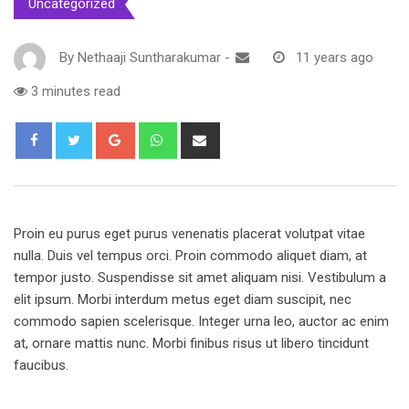
Uncategorized
By
Nethaaji Suntharakumar
-
11 years ago
3 minutes read
Google+
Whatsapp
Share
via
Email
Proin eu purus eget purus venenatis placerat volutpat vitae
nulla. Duis vel tempus orci. Proin commodo aliquet diam, at
tempor justo. Suspendisse sit amet aliquam nisi. Vestibulum a
elit ipsum. Morbi interdum metus eget diam suscipit, nec
commodo sapien scelerisque. Integer urna leo, auctor ac enim
at, ornare mattis nunc. Morbi finibus risus ut libero tincidunt
faucibus.