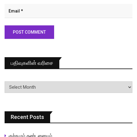
பதிவுகளின் வரிசை
பதிவுகளின்
வரிசை
Recent Posts
குற்றமும் தண்டனையும்