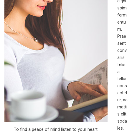
digni
ssim
ferm
entu
m.
Prae
sent
conv
allis
felis
a
tellus
cons
ectet
ur, ac
matti
s elit
soda
les.
To find a peace of mind listen to your heart.