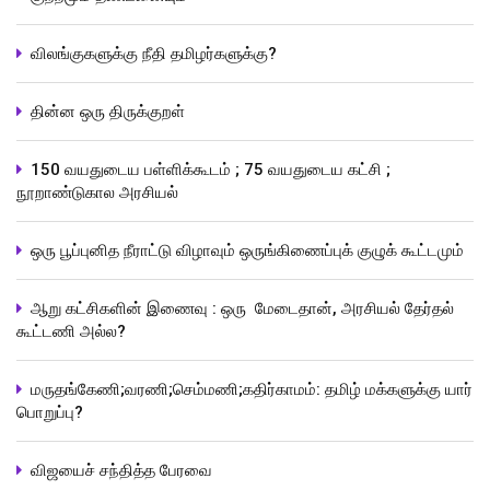
விலங்குகளுக்கு நீதி தமிழர்களுக்கு?
தின்ன ஒரு திருக்குறள்
150 வயதுடைய பள்ளிக்கூடம் ; 75 வயதுடைய கட்சி ;
நூறாண்டுகால அரசியல்
ஒரு பூப்புனித நீராட்டு விழாவும் ஒருங்கிணைப்புக் குழுக் கூட்டமும்
ஆறு கட்சிகளின் இணைவு : ஒரு மேடைதான், அரசியல் தேர்தல்
கூட்டணி அல்ல?
மருதங்கேணி;வரணி;செம்மணி;கதிர்காமம்: தமிழ் மக்களுக்கு யார்
பொறுப்பு?
விஜயைச் சந்தித்த பேரவை