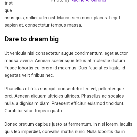
Photo by
Nadine A. Gardner
tristi
que
risus quis, sollicitudin nisl. Mauris sem nunc, placerat eget
sapien at, consectetur tempus massa.
Dare to dream big
Ut vehicula nisi consectetur augue condimentum, eget auctor
massa viverra. Aenean scelerisque tellus at molestie dictum.
Fusce lobortis eu lorem id maximus. Duis feugiat ex ligula, id
egestas velit finibus nec.
Phasellus et felis suscipit, consectetur leo vel, pellentesque
orci. Aenean aliquam ultricies ultrices. Phasellus ac sodales
nulla, a dignissim diam. Praesent efficitur euismod tincidunt.
Curabitur vitae turpis in justo.
Donec pretium dapibus justo at fermentum. In nisi lorem, iaculis
quis leo imperdiet, convallis mattis nunc. Nulla lobortis dui in