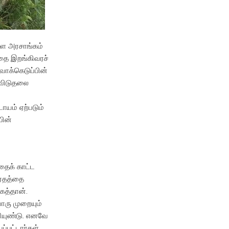
ளை அரசாங்கம்
தை இறங்கிவரச்
வாக்கெடுப்பின்
ை விடுதலை
ாயம் ஏற்படும்
பின்
தைக் காட்ட
ிரதத்தை
கத்தான்.
ொரு முறையும்
ியுண்டு. எனவே
்பட்டார்கள்.