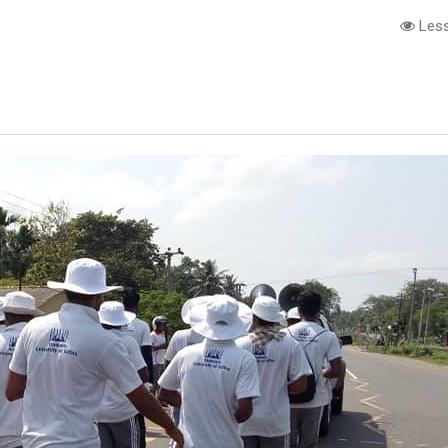
Less
e