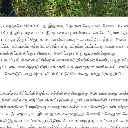
அங்கு கலந்தாலோசிக்கப்பட்டது. இதுவரையிலுமான வெகுசனப் போராட்டங்க
திய போதிலும் முழுமையான தீர்வுகளை வழங்கவில்லை. எனவே அரசாங்கத்
கப்பட்டது. இது பட்ஜெட் காலம். எனவே வரவு – செலவுத்திட்டத்தின் மீதான 
ய்ப்பாகப் பயன்படுத்த வேண்டும் என்று சுட்டிக்காட்டப்பட்டது. கைதிகள
ுத் திட்டத் திற்கு எதிராக வாக்களிப்பது என்று முடிவெடுக்குமாறு
ூட்டமைப்பு நிபந்தனை விதித்தால் அரசாங்கம் இறங்கிவர வேண்டிய ஒரு கட்ட
ுக்கும் உடனடியான அழுதப் பிரயோக உத்தி அது ஒன்றுதான்.எனவே கூட்டமைப்
ண்டுமென்று அவர்களிடம் கேட்டுக்கொள்வது என்று அச்சந்திப்பில்
மைப்பை நிர்ப்பந்திக்கும் விதத்தில் கைதிகளுக்கு ஆதரவாக தமது பலத்
ுக்கள் அவ்வாறு எதிர்ப்பைக் காட்டுவதற்கு முன்பு கைதிகளின் உண்ணாவ
ெனில் கைதிகள் போராடுவது சாவதற்காக அல்ல. வாழ வேண்டும் என்பதற்கா
ட வழிமுறையாகும். இவ்வாறு உணவை ஒறுத்துப் போராடும் போது ஒவ்வ
்கள் விடுதலையான பின்னரும் ஆரோக்கியமாக வாழ முடியுமா? என்ற கேள்வ
ிவிற்குக் கொண்டு வரவேண்டும் என்று பெரும்பாலானவர்கள் அபிப்பிராயப