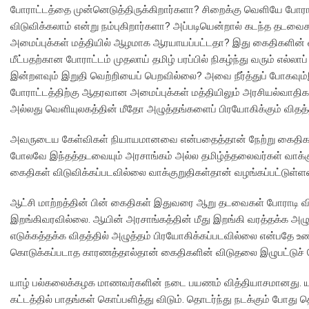
போராட்டத்தை முன்னெடுத்திருக்கிறார்களா? சிறைக்கு வெளியே போரா
விடுவிக்கலாம் என்று நம்புகிறார்களா? அப்படியென்றால் கடந்த தடவை
அமைப்புக்கள் மத்தியில் ஆழமாக ஆரயாயப்பட்டதா? இது கைதிகளின்
மீட்பதற்கான போராட்டம் முதலாய் தமிழ் பரப்பில் நிகழ்ந்து வரும் எல்ல
இன்றளவும் இறுதி வெற்றியைப் பெறவில்லை? அவை நீர்த்துப் போகவ
போராட்டத்திற்கு ஆதரவான அமைப்புக்கள் மத்தியிலும் அரசியல்வாதி
அல்லது வெளியுலகத்தின் மீதோ அழுத்தங்களைப் பிரயோகிக்கும் விதத்
அவருடைய கேள்விகள் நியாயமானவை என்பதைத்தான் நேற்று கைதிகளின
போலவே இந்தத்தடவையும் அரசாங்கம் அல்ல தமிழ்த்தலைவர்கள் வாக்குற
கைதிகள் விடுவிக்கப்படவில்லை வாக்குறுதிகள்தான் வழங்கப்பட்டுள்ள
ஆட்சி மாற்றத்தின் பின் கைதிகள் இதுவரை ஆறு தடவைகள் போராடி விட
இறங்கிவரவில்லை. ஆயின் அரசாங்கத்தின் மீது இறங்கி வரத்தக்க அழ
எடுக்கத்தக்க விதத்தில் அழுத்தம் பிரயோகிக்கப்படவில்லை என்பதே உ
கொடுக்கப்படாத காரணத்தால்தான் கைதிகளின் விடுதலை இழுபட்டுச் 
யாழ் பல்கலைக்கழக மாணவர்களின் நடை பயணம் வித்தியாசமானது. யாழ்ப
கட்டத்தில் பாதங்கள் கொப்பளித்து விடும். தொடர்ந்து நடக்கும் போது 