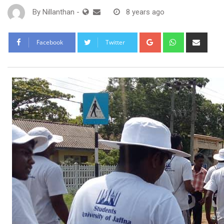
By
Nillanthan
-
8 years ago
Google+
Whatsapp
Shar
Facebook
Twitter
via
Email