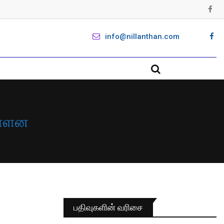
info@nillanthan.com
ுள்ளன
பதிவுகளின் வரிசை