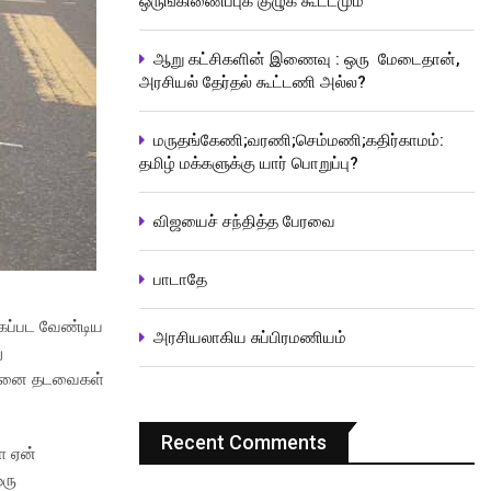
ஒருங்கிணைப்புக் குழுக் கூட்டமும்
ஆறு கட்சிகளின் இணைவு : ஒரு மேடைதான்,
அரசியல் தேர்தல் கூட்டணி அல்ல?
மருதங்கேணி;வரணி;செம்மணி;கதிர்காமம்:
தமிழ் மக்களுக்கு யார் பொறுப்பு?
விஜயைச் சந்தித்த பேரவை
பாடாதே
்கப்பட வேண்டிய
அரசியலாகிய சுப்பிரமணியம்
ு
த்தனை தடவைகள்
Recent Comments
ை ஏன்
ஒரு