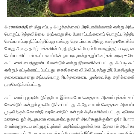
அரசாங்கத்தின் மீது எப்படி அழுத்தத்தைப் பிரயோகிக்கலாம் என்று 
பொருட்படுத்தவில்லை. அவ்வாறு சில போராட்டங்களைப் பொருட்படுத்
செய்ய எப்படி நிர்ப்பந்திப்பது என்பது தொடர்பாக அங்கு கலந்தாலோசிக்
போது அதை தமிழ் மக்களின் பிரதிநிதிகள் பேரம் பேசுவதற்குரிய ஒரு வா
செய்யாவிட்டால் கூட்டமைப்பின் நாடாளுமன்ற உறுப்பினர்கள் வரவு – செலவ
கூட்டமைப்பைத்தூண்ட வேண்டும் என்று தீர்மானிக்கப்பட்டது. அப்படி க
என்றும் சுட்டிக்காட்டப்பட்டது. கைதிகளை விடுவிப்பதற்கு இப்போதிர
தலைமையானது அப்படியொரு நிபந்தனையை முன்வைத்து அறிக்கைவிட வே
முடிவெடுக்கப்பட்டது.
கூட்டமைப்பு முடிவெடுக்குமோ இல்லையோ வெகுசன அமைப்புக்கள் கூட்ட
வேண்டும் என்றும் முடிவெடுக்கப்பட்டது. அதே சமயம் வெகுசன அமைப்ப
முடிவிற்குக் கொண்டு வரவேண்டும் என்றும் ஆலோசிக்கப்பட்டது. ஏன
உணவை ஓர் ஆயுதமாக கையாள்வதுதான் அவர்களுக்குள்ள ஒரே போராட்
அவர்களுடைய உள்ளுறுப்புக்கள் பாதிக்கப்புறுகின்றன. இதனால் அவர
உணவை ஓர் ஆயுதமாக வைத்துப் போராடும் இப்போராட்டத்தை முதலில் முட