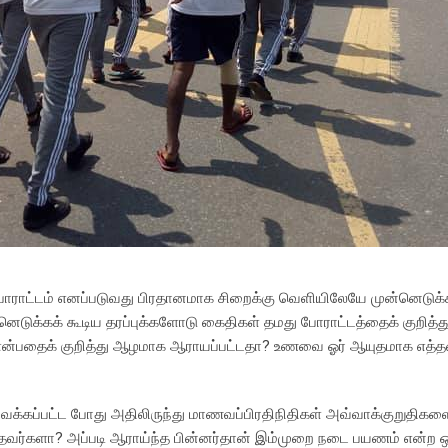
் போராட்டம் எனப்படுவது பிரதானமாக சிறைக்கு வெளியிலேயே முன்னெடுக
டுக்கக் கூடிய தரப்புக்களோடு கைதிகள் தமது போராட்டத்தைக் குறித்த
றது என்பதைக் குறித்து ஆழமாக ஆராயப்பட்டதா? உணவை ஓர் ஆயுதமாக எ
வைக்கப்பட்ட போது அதிலிருந்து மாணவப்பிரதிநிதிகள் அவ்வாக்குறுதிகள
்தவர்களா? அப்படி ஆராய்ந்த பின்னர்தான் இம்முறை நடை பயணம் என்ற 