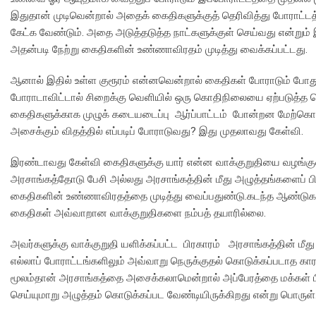
இதுதான் முடிவென்றால் அதைக் கைதிகளுக்குத் தெரிவித்து போராட்
கேட்க வேண்டும். அதை அடுத்தடுத்த நாட்களுக்குள் செய்வது என்றும
அதன்படி நேற்று கைதிகளின் உண்ணாவிரதம் முடித்து வைக்கப்பட்டது.
ஆனால் இதில் உள்ள குரூரம் என்னவென்றால் கைதிகள் போராடும் போத
போராடாவிட்டால் சிறைக்கு வெளியில் ஒரு கொதிநிலையை ஏற்படுத்த 
கைதிகளுக்காக முழுக் கடையடைப்பு ஆர்ப்பாட்டம் போன்றன மேற்க
அசைக்கும் விதத்தில் எப்படிப் போராடுவது? இது முதலாவது கேள்வி.
இரண்டாவது கேள்வி கைதிகளுக்கு யார் என்ன வாக்குறுதியை வழங்க
அரசாங்கத்தோடு பேசி அல்லது அரசாங்கத்தின் மீது அழுத்தங்களைப் பி
கைதிகளின் உண்ணாவிரதத்தை முடித்து வைப்பதுண்டு.கடந்த ஆண்டுகளில
கைதிகள் அவ்வாறான வாக்குறுதிகளை நம்பத் தயாரில்லை.
அவர்களுக்கு வாக்குறுதி யளிக்கப்பட்ட பிரகாரம் அரசாங்கத்தின் ம
எல்லாப் போராட்டங்களிலும் அவ்வாறு நெருக்குதல் கொடுக்கப்படாத கா
மூலம்தான் அரசாங்கத்தை அசைக்கலாமென்றால் அப்பேரத்தை மக்கள் பி
செய்யுமாறு அழுத்தம் கொடுக்கப்பட வேண்டியிருக்கிறது என்று பொருள்