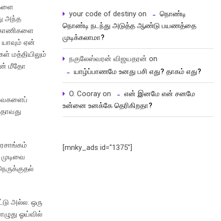
ிகளை
your code of destiny
on
நொண்டி
து அந்த
நொண்டி நடந்து அடுத்த ஆண்டு பயணத்தை
்இ காணிகளை
முடிக்கலாமா?
 யாவும் ஏன்
் மத்தியிலும்
நகுலேஸ்வரன் விஜயதரன்
on
ின் மீதோ
யாழ்ப்பாணமே உனது பசி எது? தாகம் எது?
O. Cooray
on
என் இனமே என் சனமே
டவைகளைப்
உன்னை உனக்கே தெரிகிறதா?
 அதாவது
ரசாங்கம்
[mnky_ads id="1375"]
ு முடிவை
ெருக்குதல்
டு அல்ல. ஒரு
ொழுது ஓய்வில்