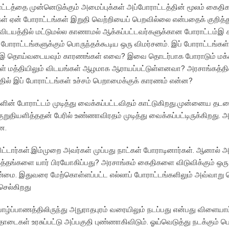
ட்டத்தை முன்னெடுக்கும் அமைப்புக்கள் அப்போராட்டத்தின் மூலம் கைத
கள் ஏன் போராட்டங்கள் இறுதி வெற்றியைப் பெறவில்லை என்பதைக் குறித்
 விடயத்தில் மட்டுமல்ல காணாமல் ஆக்கப்பட்டவர்களுக்கான போராட்டம
ாப் போராட்டங்களுக்கும் பொருந்தக்கூடிய ஒரு விமர்சனம். இப் போராட்டங்கள்
ும்இ தொய்வடையவும் காரணங்கள் எவை? இவை தொடர்பாக போராடும் மக்கள
கள் மத்தியிலும் விடயங்கள் ஆழமாக ஆராயப்பட்டுள்ளனவா? அரசாங்கத்த
தில் இப் போராட்டங்கள் உச்சம் பெறாமைக்குக் காரணம் என்ன?
் போராட்டம் முடித்து வைக்கப்பட்டவிதம் காட்டுகிறது.முன்னைய த
ுதியளித்ததன் பேரில் உண்ணாவிரதம் முடித்து வைக்கப்பட்டிருக்கிறது.
ன.
்டார்கள்.இம்முறை அவர்கள் முப்பது நாட்கள் போராடினார்கள். ஆனால் அ
ுத்தங்களை யார் பிரயோகிப்பது? அரசாங்கம் கைதிகளை விடுவிக்கும் ஒர
ண்மை. இதுவரை மேற்கொள்ளப்பட்ட எல்லாப் போராட்டங்களிலும் அவ்வாறு ந
செல்கிறது
்பாணத்திலிருந்து அநுராதபுரம் வரையிலும் நடப்பது என்பது விளையாட்
தொடைகள் உரசுப்பட்டு அப்பகுதி புண்ணாகிவிடும். ஓய்வெடுத்து நடக்கும் ப