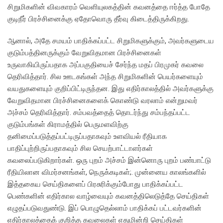
சிறுமிகளின் விவகாரம் வெளியுலகத்தின் கவனத்தை ஈர்த்த போதே
குடிநீர் பிரச்சினைக்கு ஏதோவொரு தீர்வு கிடைத்திருக்கிறது.
ஆனால், அதே சமயம் பாதிக்கப்பட்ட சிறுமிகளுக்கும், அவர்களுடைய
குடும்பத்தினருக்கும் வேறுவிதமான பிரச்சினைகள்
உருவாகியிருப்பதாக அப்பகுதியைச் சேர்ந்த மதப் பிரமுகர் கவலை
தெரிவித்தார். சில ஊடகங்கள் அந்த சிறுமிகளின் பெயர்களையும்
வயதுகளையும் குறிப்பிட்டிருந்தன. இது எதிர்காலத்தில் அவர்களுக்கு
வேறுவிதமான பிரச்சினைகளைக் கொண்டு வரலாம் என்றுமவர்
அச்சம் தெரிவித்தார். சம்பவத்தைத் தொடர்ந்து சம்பந்தப்பட்ட
குடும்பங்கள் கிராமத்தில் பெருமளவிற்கு
தனிமைப்படுத்தப்பட்டிருப்பதாகவும் உளவியல் ரீதியாக
பாதிப்புற்றிருப்பதாகவும் சில செயற்பாட்டாளர்கள்
கவலைப்படுகிறார்கள். ஒரு புறம் அச்சம் இன்னொரு புறம் பண்பாட்டு
ரீதியிலான விமர்சனங்கள், நெருக்கடிகள்;. முன்னைய காலங்களில்
இத்தகைய செய்திகளைப் பிரசுரிக்கும்போது பாதிக்கப்பட்ட
பெண்களின் எதிர்கால வாழ்வையும் கவனத்திலெடுத்தே செய்திகள்
எழுதப்படுவதுண்டு. இப் பொழுதெல்லாம் பாதிக்கப் பட்டவர்களின்
எதிர்காலத்தைக் குறித்த கவலைகள் எதுமின்றி செய்திகள்