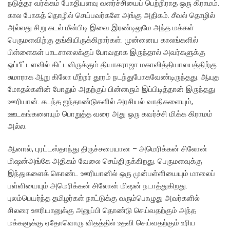
நடுத்தர வர்க்கம் போதியளவு வளர்ச்சியைப் பெற்றிராத ஒரு கிராமம்.
கால போகத் தொழில் செய்பவர்களே அங்கு அதிகம். சீவல் தொழில்
அல்லது சிறு கடல் மீன்பிடி இவை இரண்டிலுமே அந்த மக்கள்
பெருமளவிற்கு தங்கியிருக்கிறார்கள். முன்னைய காலங்களில்
பிள்ளைகள் பாடசாலைக்குப் போவதாக இருந்தால் அவர்களுக்கு
ஒப்பீட்டளவில் கிட்டவிருக்கும் தியாகராஜா மகாவித்தியாலயத்திற்கு
சுமாராக ஆறு கிலோ மீற்றர் தூரம் நடந்துபோகவேண்டிருந்தது. ஆயுத
மோதல்களின் போதும் அதற்குப் பின்னரும் இப்பிடித்தான் இருந்தது
ஊரியான். கடந்த ஐந்தாண்டுகளில் அரசியல் வாதிகளையும்,
ஊடகங்களையும் பொறுத்த வரை அது ஒரு கவர்ச்சி மிக்க கிராமம்
அல்ல.
ஆனால், புரட்டஸ்தாந்து திருச்சபையான – அமெரிக்கன் சிலோன்
மிஷன்அங்கே அதிகம் வேலை செய்திருக்கிறது. பெருமளவுக்கு
இந்துகளைக் கொண்ட ஊரியானில் ஒரு முன்பள்ளியையும் மாலைப்
பள்ளியையும் அமெரிக்கன் சிலோன் மிஷன் நடாத்துகிறது.
புலம்பெயர்ந்த தமிழர்கள் நாட்டுக்கு வரும்பொழுது அவர்களில்
சிலரை ஊரியானுக்கு அனுப்பி தொண்டு செய்வதற்கும் அந்த
மக்களுக்கு ஏதோவொரு விதத்தில் உதவி செய்வதற்கும் உரிய