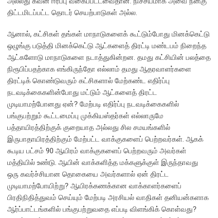
அல்லது கவன ஈர்ப்பு வகைப்பட்டவைதான். நிச்சயமாக அவை நன்கு
திட்டமிடப்பட்ட தொடர் செயற்பாடுகள் அல்ல.
ஆனால், கட்சிகள் தங்கள் மாநாடுகளைக் கூட்டும்போது மினக்கெட்டு
ஒழுங்கு படுத்தி மினக்கெட்டு ஆட்களைத் திரட்டி மண்டபம் நிறைந்த
ஆட்களோடு மாநாடுகளை நடாத்துகின்றன. தமது கட்சியின் பலத்தை
நிரூபிப்பதற்காக எங்கிருந்தோ எல்லாம் தமது ஆதரவாளர்களை
திரட்டிக் கொண்டுவரும் கட்சிகளால் மேற்கண்ட எதிர்ப்பு
நடவடிக்கைகளின்போது மட்டும் ஆட்களைத் திரட்ட
முடியாமற்போனது ஏன்? மேற்படி எதிர்ப்பு நடவடிக்கைகளில்
பங்குபற்றும் கூட்டமைப்பு முக்கியஸ்தர்கள் எல்லாருமே
பத்தாயிரத்திற்குக் குறையாத அல்லது சில சமயங்களில்
இருபாதாயிரத்திற்கும் மேற்பட்ட வாக்குகளைப் பெற்றவர்கள். ஆகக்
கூடிய பட்சம் 90 ஆயிரம் வாக்குகளைப் பெற்றவரும் அவர்கள்
மத்தியில் உண்டு. ஆயின் வாக்களித்த மக்களுக்குள் இருந்தாவது
ஒரு கவர்ச்சியான தொகையை அவர்களால் ஏன் திரட்ட
முடியாமற்போயிற்று? ஆயிரக்கணக்கான வாக்காளர்களைப்
பிரதிநிதித்துவம் செய்யும் மேற்படி அரசியல் வாதிகள் தனியன்களாக
ஆர்ப்பாட்டங்களில் பங்குபற்றுவதை எப்படி விளங்கிக் கொள்வது?