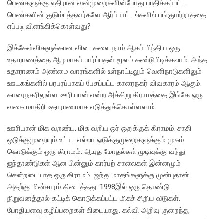
பெண்களுக்கு எதிரான வன்முறைகளின்போது பாதிக்கப்பட்ட
பெண்களின் குடும்பத்தவர்களே ஆர்ப்பாட்டங்களில் பங்குபற்றாததை
எப்படி விளங்கிக்கொள்வது?
இக்கேள்விகளுக்கான விடைகளை நாம் ஆகப் பிந்திய ஒரு
உதாராணத்தை ஆழமாகப் பார்ப்பதன் மூலம் கண்டுபிடிக்கலாம். அந்த
உதாராணம் அண்மை வாரங்களில் உள்நாட்டிலும் வெளிநாடுகளிலும்
ஊடகங்களில் பரபரப்பாகப் பேசப்பட்ட காரைநகர் விவகாரம் ஆகும்.
காரைநகரிலுள்ள ஊரியான் என்ற அச்சிறு கிராமத்தை இங்கே ஒரு
வகை மாதிரி உதாராணமாக எடுத்துக்கொள்ளலாம்.
ஊரியான் மிக வறண்ட, மிக வறிய ஒர் ஒதுக்குக் கிராமம். சாதி
ஒடுக்குமுறையும் உட்பட எல்லா ஒடுக்குமுறைகளுக்கும் முகம்
கொடுக்கும் ஒரு கிராமம். ஆயுத மோதல்கள் முடிவுக்கு வந்து
ஐந்தாண்டுகள் ஆன பின்னும் கார்பற் சாலைகள் இன்னமும்
சென்றடையாத ஒரு கிராமம். ஜந்து மாதங்களுக்கு முன்புதான்
அதற்கு மின்சாரம் கிடைத்தது. 1998இல் ஒரு தொண்டு
நிறுவனத்தால் கட்டிக் கொடுக்கப்பட்ட மிகச் சிறிய வீடுகள்.
போதியளவு கழிப்பறைகள் கிடையாது. கல்வி அறிவு குறைந்த,