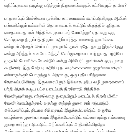
எதிர்ப்புகளை ஒழுங்கு படுத்தும் நிறுவனங்களும், கட்சிகளும் தானே?
பாதுகாப்புப் பிரச்சினை முக்கிய காரணமாகக் கூறப்படுகிறது. ஆயின்
பங்களிக்கும் மக்களின் தொகையைக் கூட்டும் விதத்தில் புதிதாக
ஏதையாவது ஏன் சிந்திக்க முடியாமற் போயிற்று? ஏதாவது ஒரு
செய்முறை திரும்பத் திரும்ப எதிர்பார்த்த பலனைத் தரவில்லை
என்றால் அதைச் செய்யும் முறையில் தான் ஏதோ தவறு இருக்கிறது
என்று அர்த்தம். எனவே, அந்தச் செய்முறையை மாற்றுவது பற்றியே
முதலில் யோசிக்க வேண்டும் என்று அல்பேர்ட் ஐன்ஸ்டீன் ஒரு முறை
கூறினார். இது மேற்படி எதிர்ப்பு நடவடிக்கைகளை ஒழுங்கமைக்கும்
எல்லாருக்கும் பொருந்தும். அதாவது, ஒரு புதிய சிந்தனை
தேவைப்படுகிறது. இதுவரையிலும் இல்லாத புதிய வழிமுறைகளைப்
பற்றி ஆகக் கூடிய பட்ச படைப்புத் திறனோடு சிந்திக்க
வேண்டியுள்ளது. எந்தவொரு துறையிலும் படைப்புத் திறன் மிளிர
வேண்டுமாயிருந்தால் அதற்கு அந்தத் துறை சார் ஈடுபாடும்,
அர்ப்பணிப்பும், தியாக சிந்தையும் இருக்கவேண்டும். அதுவே
வாழ்க்கை முறையாகவும் இருக்கவேண்டும். எவ்வளவுக்கு எவ்வளவு
துறை சார்ந்த ஈடுபாடும், அர்ப்பணிப்பும் அதிகரிக்கிறதோ
அவ்வளவுக்கவ்வளவு புதிய வழிகள் திறக்கும். படைப்புத் திறன்