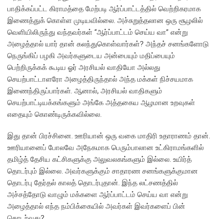
பாதிக்கப்பட்ட கிராமத்தை மேற்படி ஆர்ப்பாட்டத்தில் வெற்றிகரமாக
இணைத்துக் கொள்ள முடியவில்லை. அச்சுறுத்தலான ஒரு சூழலில்
வெளியிலிருந்து வந்தவர்கள் ‘‘ஆர்ப்பாட்டம் செய்ய வா” என்று
அழைத்தால் யார் தான் கலந்துகொள்வார்கள்? அந்தச் சனங்களோடு
நெருங்கிப் பழகி அவர்களுடைய அன்பையும் மதிப்பையும்
பெற்றிருக்கக் கூடிய ஓர் அரசியல் வாதியோ அல்லது
செயற்பாட்டாளரோ அழைத்திருந்தால் அந்த மக்கள் நிச்சயமாக
இணைந்திருப்பார்கள். ஆனால், அரசியல் வாதிகளும்
செயற்பாட்டியக்கங்களும் அங்கே அத்தகைய ஆழமான உறவுகள்
எதையும் கொண்டிருக்கவில்லை.
இது தான் பிரச்சினை. ஊரியான் ஒரு வகை மாதிரி உதாராணம் தான்.
ஊரியானைப் போலவே அநேகமாக பெரும்பாலான உட்கிராமங்களில்
தமிழ்த் தேசிய கட்சிகளுக்கு அலுவலகங்களும் இல்லை. உயிர்த்
தொடர்பும் இல்லை. அவர்களுக்கும் சாதாரண சனங்களுக்குமான
தொடர்பு தேர்தல் காலத் தொடர்புதான். இந்த லட்சணத்தில்
அச்சத்தோடு வாழும் மக்களை ஆர்ப்பாட்டம் செய்ய வா என்று
அழைத்தால் எந்த நம்பிக்கையில் அவர்கள் இவர்களைப் பின்
தொடர்வது?