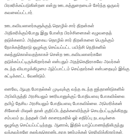
பிரசுரிக்கப்படுகின்றன என்று ஊடகத்துறையைச் சேர்ந்த ஒருவர்
கவலைப்பட்டார்.
ஊடகவியலாளர்களுக்குத் தொழில் சார் திறன்கள்
அதிகரிக்கும்போது இது போன்ற பிரச்சினைகள் எழுவதைத்
தடுக்கலாம். அத்தகைய தொழில் சார் திறன்களை பெருக்கும்
நோக்கத்தோடு ஒழுங்கு செய்யப்பட்ட பயிற்சி நெறிகளில்
கலந்துகொள்வதற்காகச் சென்ற ஊடகவியலாளர்களே
தடுக்கப்பட்டிருக்கிறார்கள் என்பதும் அதற்கெதிராகவே அவர்கள்
கடந்த வியாழக்கிழமை ஆர்ப்பாட்டம் செய்தார்கள் என்பதையும் இங்கு
சுட்டிக்காட்ட வேண்டும்.
எனவே, ஆயுத மோதல்கள் முடிவுக்கு வந்த கடந்த ஐந்தாண்டுகளில்
அபிவிருத்தி அரசியலும் ஊரியானுக்குப் போதியளவு போகவில்லை.
தமிழ் தேசிய அரசியலும் போதியளவு போகவில்லை. அமெரிக்கன்
சிலோன் மிஷன் தான் குறிப்பிடத்தக்களவிற்குச் செயற்பட்டிருக்கிறது.
சம்பவம் நடந்ததன் பின் காரைநகரில் ஓர் எதிர்ப்பு நடவடிக்கை
ஒழுங்கு செய்யப்பட்டிந்தது. ஆனால், இதில் யாழ்ப்பாணத்திலிருந்து
வந்தவர்களே கலந்துகொண்டதாக ஊர்மக்கள் தெரிவிக்கிறார்கள்.