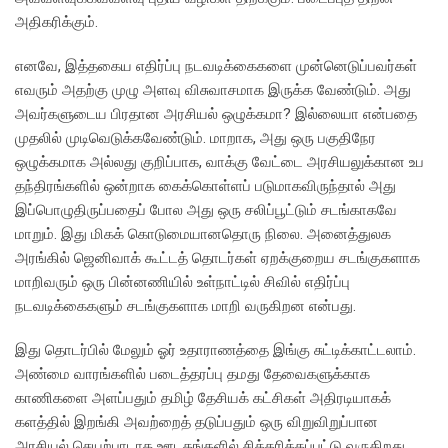
அதிகரிக்கும்.
எனவே, இத்தகைய எதிர்ப்பு நடவடிக்கைகளை முன்னெடுப்பவர்கள்
எவரும் அதற்கு முழு அளவு விசுவாசமாக இருக்க வேண்டும். அது
அவர்களுடைய பிரதான அரசியல் ஒழுக்கமா? இல்லையா என்பதை
முதலில் முடிவெடுக்கவேண்டும். மாறாக, அது ஒரு பகுதிநேர
ஒழுக்கமாக அல்லது குறிப்பாக, வாக்கு வேட்டை அரசியலுக்கான உப
தந்திரங்களில் ஒன்றாக கைக்கொள்ளப் படுமாகவிருந்தால் அது
இப்பொழுதிருப்பதைப் போல அது ஒரு சலிப்பூட்டும் சடங்காகவே
மாறும். இது மிகக் கொடுமையானதொரு நிலை. அனைத்துலக
அரங்கில் ஜெனிவாக் கூட்டத் தொடர்கள் ஏறக்குறைய சடங்குகளாக
மாறிவரும் ஒரு பின்னணியில் உள்நாட்டில் சிவில் எதிர்ப்பு
நடவடிக்கைகளும் சடங்குகளாக மாறி வருகிறன என்பது.
இது தொடர்பில் மேலும் ஓர் உதாராணத்தை இங்கு சுட்டிக்காட்டலாம்.
அண்மை வாரங்களில் படைத்தரப்பு தமது தேவைகளுக்காக
காணிகளை அளப்பதும் தமிழ் தேசியக் கட்சிகள் அதிரடியாகக்
களத்தில் இறங்கி அவற்றைத் தடுப்பதும் ஒரு விறுவிறுப்பான
அரசியல் செயற்பாடாக ஊடகங்களில் சித்தரிக்கப்பட்டு வருகிறது.