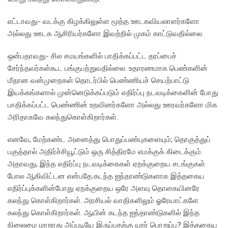
எட்டாவது- வடக்கு கிழக்கிலுள்ள மூத்த ஊடகவியலாளர்களோ
அல்லது ஊடக ஆசிரியர்களோ இவற்றில் முகம் காட்டுவதில்லை.
ஒன்பதாவது- சில சமயங்களில் பாதிக்கப்பட்ட தரப்பைச்
சேர்ந்தவர்கள்கூட பங்குபற்றுவதில்லை. உதாரணமாக பெண்களின்
மீதான வன்முறைகள் தொடர்பில் பெண்ணியச் செயற்பாட்டு
இயக்கங்களால் முன்னெடுக்கப்படும் எதிர்ப்பு நடவடிக்கைளின் போது
பாதிக்கப்பட்ட பெண்ணின் உறவினர்களோ அல்லது ஊரவர்களோ மிக
அரிதாகவே கலந்துகொள்கிறார்கள்.
எனவே, மேற்கண்ட அனைத்து பொதுப்பண்புகளையும்; தொகுத்துப்
பகுத்தால் அதிர்ச்சியூட்டும் ஒரு சித்திரமே எமக்குக் கிடைக்கும்.
அதாவது, இந்த எதிர்ப்பு நடவடிக்கைகள் ஏறக்குறைய சடங்குகள்
போல ஆகிவிட்டன என்பதே.கடந்த ஐந்தாண்டுகளாக இத்தகைய
எதிர்ப்புக்களின்போது ஏறக்குறைய ஒரே அளவு தொகையினரே
கலந்து கொள்கிறார்கள். அரசியல் வாதிகளிலும் ஓரேயாட்களே
கலந்து கொள்கிறார்கள். ஆயின் கடந்த ஐந்தாண்டுகளில் இந்த
நிலைமை மாறாது அப்படியே இருப்பதற்கு யார் பொறுப்பு? இத்தகைய