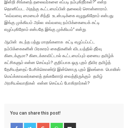
இன்றி சிங்களத் தலைவர்களை எப்படி நம்புகிறீர்கள்?” என்ற
தொனிப்பட. அதற்கு கூட்டமைப்பின் தலைவர் சொன்னாராம்.
“எவ்வளவு மையைச் சிந்தி உடன்படிக்கை எழுதுகிறோம் என்பது
இங்கு முக்கியம் அல்ல. எவ்வளவு நம்பிக்கையைக் கட்டி
எழுப்புகிறோம் என்பதே இங்கு முக்கியம்” என்று.
ஆயின் கடந்த பத்து மாதங்களாக கட்டி எழுப்பப்பட்ட
நம்பிக்கைகளின் பிரகாரம் கைதிகளின் விடயத்தில் தீர்வு
கிடைக்குமா? கிடைக்காவிட்டால் கூட்டமைப்பும் ஏனைய தமிழ்க்
கட்சிகளும் என்ன செய்யும்? குறிப்பாக ஒரு புறம் தீவிர தமிழ்த்
தேசியத்தைப் பேசிக்கொண்டு இன்னொரு புறம் இலங்கை பொலிஸ்
மெய்க்காவலர்களைத் தங்களோடு வைத்திருக்கும் தமிழ்
அரசியல்வாதிகள் என்ன செய்யப் போகிறார்கள்?
You can share this post!
Google+
Whatsapp
Share