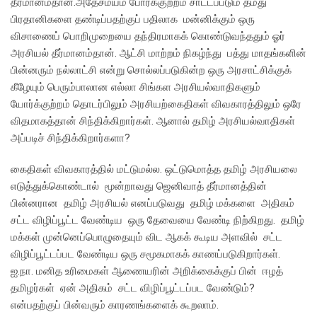
தீர்மானம்தான்.அதேசமயம் போர்க்குற்றம் சாட்டப்படும் தமது
பிரதானிகளை தண்டிப்பதற்குப் பதிலாக மன்னிக்கும் ஒரு
விசாணைப் பொறிமுறையை தந்திரமாகக் கொண்டுவந்ததும் ஓர்
அரசியல் தீர்மானம்தான். ஆட்சி மாற்றம் நிகழ்ந்து பத்து மாதங்களின்
பின்னரும் நல்லாட்சி என்று சொல்லப்படுகின்ற ஒரு அரசாட்சிக்குக்
கீழேயும் பெரும்பாலான எல்லா சிங்கள அரசியல்வாதிகளும்
யோர்க்குற்றம் தொடர்பிலும் அரசியற்கைதிகள் விவகாரத்திலும் ஒரே
விதமாகத்தான் சிந்திக்கிறார்கள். ஆனால் தமிழ் அரசியல்வாதிகள்
அப்படிச் சிந்திக்கிறார்களா?
கைதிகள் விவகாரத்தில் மட்டுமல்ல. ஒட்டுமொத்த தமிழ் அரசியலை
எடுத்துக்கொண்டால் மூன்றாவது ஜெனிவாத் தீர்மானத்தின்
பின்னரான தமிழ் அரசியல் எனப்படுவது தமிழ் மக்களை அதிகம்
சட்ட விழிப்பூட்ட வேண்டிய ஒரு தேவையை வேண்டி நிற்கிறது. தமிழ்
மக்கள் முன்னெப்பொழுதையும் விட ஆகக் கூடிய அளவில் சட்ட
விழிப்பூட்டப்பட வேண்டிய ஒரு சமூகமாகக் காணப்படுகிறார்கள்.
ஐ.நா. மனித உரிமைகள் ஆணையரின் அறிக்கைக்குப் பின் ஈழத்
தமிழர்கள் ஏன் அதிகம் சட்ட விழிப்பூட்டப்பட வேண்டும்?
என்பதற்குப் பின்வரும் காரணங்களைக் கூறலாம்.