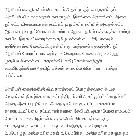
அரசியல் கைதிகளின் விவகாரம் அதன் முதற் பொருளில் ஓர்
அரசியல் விவகாரம்தான் என்றாலும் இலங்கை அரசாங்கம் அதை
ஓர் சட்ட விவகாரமாகக் காட்டும் ஒரு பின்னணியில் அதைச் சட்ட
ரீதியாகவும் எதிர்கொள்ளவேண்டிய தேவை தமிழ் மக்களுக்கு உண்டு.
எனவே இந்த விவகாரத்தை தமிழ் மக்கள் சட்ட ரீதியாகவும்
எதிர்கொள்ள வேண்டியிருக்கின்றது. பரந்தகன்ற தளத்தில் ஓர்
அரசியல் போராட்டமாகவும் முன்னெடுக்க வேண்டியிருக்கிறது.
முதலில் அதைச் சட்டத்தளத்தில் எதிர்கொள்வதற்குரிய
தயாரிப்புக்களோடு தமிழ் மக்கள் காணப்படுகிறார்களா என்று
பார்க்கலாம்.
அரசியல் கைதிகளின் விவகாரத்தைப் பொறுத்தவரை ஆயுத
மோதல்கள் நிகழ்ந்த கால கட்டத்திலும் சரி அதற்குப் பின்னரும் சரி
அதை அமைப்பு ரீதியாக அணுகும் போக்கு தமிழ் மக்களிடம்
காணப்படவில்லை. சட்டவாளர்களான சேவியர், குமார்பொன்னம்பலம்
போன்ற வழக்கறிஞர்கள் கைதிகளின் விவகாரத்தை ஒரு
சட்டத்துறைச் செயற்பாடாக முன்னெடுத்திருக்கிறார்கள்.
இப்பொழுது மனித உரிமைகள் இல்லம்(ர்ர்சு), மனித உரிமைகளுக்கும்