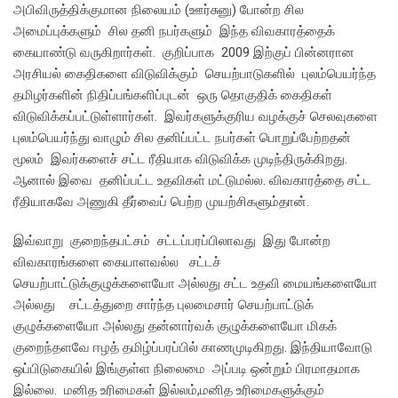
அபிவிருத்திக்குமான நிலையம் (ஊர்சுனு) போன்ற சில
அமைப்புக்களும் சில தனி நபர்களும் இந்த விவகாரத்தைக்
கையாண்டு வருகிறார்கள். குறிப்பாக 2009 இற்குப் பின்னரான
அரசியல் கைதிகளை விடுவிக்கும் செயற்பாடுகளில் புலம்பெயர்ந்த
தமிழர்களின் நிதிப்பங்களிப்புடன் ஒரு தொகுதிக் கைதிகள்
விடுவிக்கப்பட்டுள்ளார்கள். இவர்களுக்குரிய வழக்குச் செலவுகளை
புலம்பெயர்ந்து வாழும் சில தனிப்பட்ட நபர்கள் பொறுப்பேற்றதன்
மூலம் இவர்களைச் சட்ட ரீதியாக விடுவிக்க முடிந்திருக்கிறது.
ஆனால் இவை தனிப்பட்ட உதவிகள் மட்டுமல்ல. விவகாரத்தை சட்ட
ரீதியாகவே அணுகி தீர்வைப் பெற்ற முயற்சிகளும்தான்.
இவ்வாறு குறைந்தபட்சம் சட்டப்பரப்பிலாவது இது போன்ற
விவகாரங்களை கையாளவல்ல சட்டச்
செயற்பாட்டுக்குழுக்களையோ அல்லது சட்ட உதவி மையங்களையோ
அல்லது சட்டத்துறை சார்ந்த புலமைசார் செயற்பாட்டுக்
குழுக்களையோ அல்லது தன்னார்வக் குழுக்களையோ மிகக்
குறைந்தளவே ஈழத் தமிழ்ப்பரப்பில் காணமுடிகிறது. இந்தியாவோடு
ஒப்பிடுகையில் இங்குள்ள நிலைமை அப்படி ஒன்றும் பிரமாதமாக
இல்லை. மனித உரிமைகள் இல்லம்,மனித உரிமைகளுக்கும்