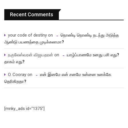
Recent Comments
your code of destiny
on
நொண்டி நொண்டி நடந்து அடுத்த
ஆண்டு பயணத்தை முடிக்கலாமா?
நகுலேஸ்வரன் விஜயதரன்
on
யாழ்ப்பாணமே உனது பசி எது?
தாகம் எது?
O. Cooray
on
என் இனமே என் சனமே உன்னை உனக்கே
தெரிகிறதா?
[mnky_ads id="1375"]