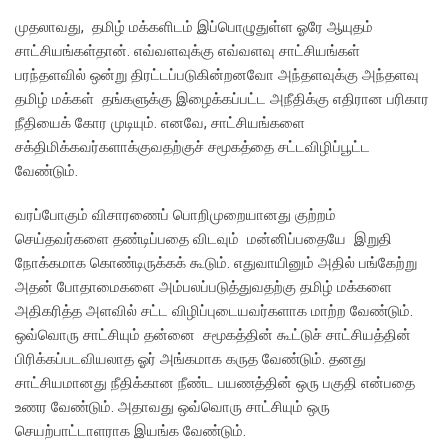
முதலாவது, தமிழ் மக்களிடம் இப்பொழுதுள்ள ஓரே ஆயுதம்
சாட்சியங்கள்தான். எவ்வளவுக்கு எவ்வளவு சாட்சியங்கள்
பரந்தளவில் ஒன்று திரட்டப்படுகின்றனவோ அந்தளவுக்கு அந்தளவு
தமிழ் மக்கள் தங்களுக்கு இழைக்கப்பட்ட அநீதிக்கு எதிரான பரிகார
நீதியைக் கோர முடியும். எனவே, சாட்சியங்களை
சக்திமிக்கவர்களாக்குவதற்குச் சமூகத்தை சட்டவிழிப்பூட்ட
வேண்டும்.
வரப்போகும் விசாரணைப் பொறிமுறையானது குற்றம்
செய்தவர்களை தண்டிப்பதை விடவும் மன்னிப்பதையே இறுதி
நோக்கமாக கொண்டிருக்கக் கூடும். எதுவாயினும் அதில் பங்கேற்று
அதன் போதாமைகளை அம்பலப்படுத்துவதற்கு தமிழ் மக்களை
அதிகரித்த அளவில் சட்ட விழிப்புடையவர்களாக மாற்ற வேண்டும்.
ஒவ்வொரு சாட்சியும் தன்னை சமூகத்தின் கூட்டுச் சாட்சியத்தின்
பிரிக்கப்படவியலாத ஓர் அங்கமாக கருத வேண்டும். தனது
சாட்சியமானது நீதிக்கான நீண்ட பயணத்தின் ஒரு பகுதி என்பதை
உணர வேண்டும். அதாவது ஒவ்வொரு சாட்சியும் ஒரு
செயற்பாட்டாளராக இயங்க வேண்டும்.