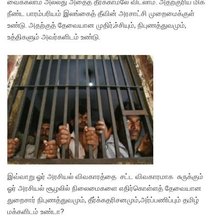
வைக்கலாம் அல்லது அதைத் தீர்க்காமலே விடலாம். அதற்குரிய மிக
நீண்ட பாரம்பரியம் இலங்கைத் தீவின் அரசாட்சி முறைமைக்குள்
உண்டு. அதற்குத் தேவையான முதிர்;ச்சியும், நிபுணத்துவமும்,
உத்திகளும் அவர்களிடம் உண்டு.
இவ்வாறு ஓர் அரசியல் விவகாரத்தை சட்ட விவகாரமாக சுருக்கும்
ஓர் அரசியல் சூழலில் நிலைமைகளை எதிர்கொள்ளத் தேவையான
துறைசார் நிபுணத்துவமும், தீர்க்கதரிசனமும்,அர்ப்பணிப்பும் தமிழ்
மக்களிடம் உண்டா?