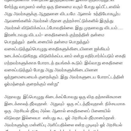
சேர்ந்து வாழலாம் என்ற ஒரு நிலைமை வரும் போது ஒப்பீட்டளவில்
அது அவர்களுக்கு ஆறுதலான விடயமே. ஆனால் உத்தியோகபூர்ப
ஆவணங்களில் அவர்கள் மீதான குற்றச்சாட்டுக்களில் இருந்து
அவர்கள் விடுவிக்கப்படப்போவதில்லை. இது முதலாவது விடயம்……
இரண்டாவது விடயம்- கைதிகளைக் குற்றத்தின் தன்மை
பொறுத்தும் தண்டனையில் தன்மை பொறுத்தும்
வகைப்படுத்தும்பொழுது கைதிகளுக்கிடையிலான ஐக்கியம்
உடைக்கப்படுகிறது. விடுவிக்கப்படலாம் என்று எதிர்பார்க்ப்படும் கைதி
மற்றவர்களுக்காக போராடத் தயங்கக் கூடும். இவ்வாறு கைதிகளை
வகைப்படுத்தும் போது அது அவர்களுக்கிடையிலான
ஒற்றுமையையைக் குறைக்கும். இது அவர்களுடைய போராட்டத்தின்
ஓர்மத்தைக் குறைக்கும் என்று”
அதாவது இப்பொழுது கிடைக்கப்போவது ஒரு வித தற்காலிகமான
இடைக்காலத் தீர்வுதான். அதுவும் ஒரு சட்டத்தீர்வுதான். நிச்சயமாக
ஒரு அரசியல் தீர்வு அல்ல. ஆனால் கைதிகளைப் பிணையில்
விடுவதா இல்லையா என்பது கூட ஓர் அரசியல் தீர்மானம்தான்.
அவர்களுக்கு மன்னிப்பு அளிப்பதில்லை என்ற முடிவும் ஓர் அரசியல்