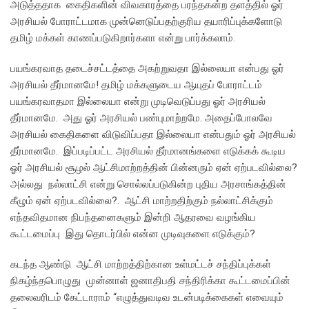
அடுத்ததாக கைதிகளின் விவகாரத்தை பரந்தகன்ற தளத்தில் ஓர்
அரசியல் போராட்டமாக முன்னெடுப்பதற்குரிய தயாரிப்புக்களோடு
தமிழ் மக்கள் காணப்படுகிறார்களா என்று பார்க்கலாம்.
பயங்கரவாத தடைச்சட்டத்தை அகற்றுவதா இல்லையா என்பது ஓர்
அரசியல் தீர்மானமே! தமிழ் மக்களுடைய ஆயுதப் போராட்டம்
பயங்கரவாதமா இல்லையா என்று முடிவெடுப்பது ஓர் அரசியல்
தீர்மானமே. அது ஓர் அரசியல் பண்புமாற்றமே. அதைப்போலவே
அரசியல் கைதிகளை விடுவிப்பதா இல்லையா என்பதும் ஓர் அரசியல்
தீர்மானமே. இப்படிப்பட்ட அரசியல் தீர்மானங்களை எடுக்கக் கூடிய
ஓர் அரசியல் சூழல் ஆட்சிமாற்றத்தின் பின்னரும் ஏன் ஏற்படவில்லை?
அல்லது நல்லாட்சி என்று சொல்லப்படுகின்ற புதிய அரசாங்கத்தின்
கீழும் ஏன் ஏற்படவில்லை?. ஆட்சி மாற்றதிற்கும் நல்லாட்சிக்கும்
எந்தவிதமான நிபந்தனைகளும் இன்றி ஆதரவை வழங்கிய
கூட்டமைப்பு இது தொடர்பில் என்ன முடிவுகளை எடுக்கும்?
கடந்த ஆண்டு ஆட்சி மாற்றத்திற்கான உள்மட்டச் சந்திப்புக்கள்
நிகழ்ந்தபொழுது முன்னாள் ஜனாதிபதி சந்திரிக்கா கூட்டமைப்பின்
தலைவரிடம் கேட்டாராம் “எழுத்துவடிவ உடன்படிக்கைகள் எவையும்