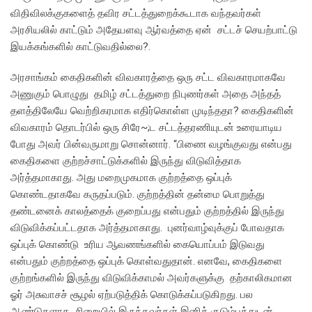
விதிவிலக்குகளைத் தவிர சட்டத்துறைக்கூடாக வந்தவர்கள்
அரசியலில் காட்டும் அதேயளவு ஆர்வத்தை ஏன் சட்டச் செயற்பாட்டு
இயக்கங்களில் காட்டுவதில்லை?.
அரசாங்கம் கைதிகளின் விவகாரத்தை ஒரு சட்ட விவகாரமாகவே
அணுகும் பொழுது தமிழ் சட்டத்துறை நிபுணர்கள் அதை அந்தத்
தளத்திலேயே வெற்றிகரமாக எதிர்கொள்ள முடிந்ததா? கைதிகளின்
விவகாரம் தொடர்பில் ஒரு சிரே~;ட சட்டத்தரணியுடன் உரையாடிய
போது அவர் பின்வருமாறு சொன்னார். “பிணை வழங்குவது என்பது
கைதிகளை குற்றச்சாட்டுக்களில் இருந்து விடுவித்தாக
அர்த்தமாகாது. அது மறைமுகமாக குற்றத்தை ஒப்புக்
கொண்டதாகவே கருதப்படும். குற்றத்தின் தன்மை பொறுத்து
தண்டனைக் காலத்தைக் குறைப்பது என்பதும் குற்றத்தில் இருந்து
விடுவிக்கப்பட்டதாக அர்த்தமாகாது. புனர்வாழ்வுக்குப் போவதாக
ஒப்புக் கொண்டு உரிய ஆவணங்களில் கையொப்பம் இடுவது
என்பதும் குற்றத்தை ஒப்புக் கொள்வதுதான். எனவே, கைதிகளை
குற்றங்களில் இருந்து விடுவிக்காமல் அவர்களுக்கு தற்காலிகமான
ஓர் அசுவாசச் சூழல் ஏற்படுத்திக் கொடுக்கப்படுகிறது. பல
ஆண்டுகளாக சிறையில் இருந்தவர்கள் இனிக் குடும்பத்துடன்