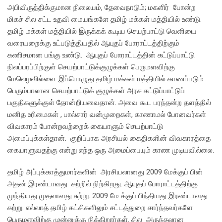
அபிவிருத்திக்குமான நிலையம், தேவைநாடும்; மகளிர் போன்ற
மிகச் சில சட்ட உதவி மையங்களே தமிழ் மக்கள் மத்தியில் உண்டு.
தமிழ் மக்கள் மத்தியில் இருக்கக் கூடிய செயற்பாட்டு வெளியை
வரையறைக்கு உட்படுத்தியதில் ஆயுதப் போராட்டத்திற்கும்
கணிசமான பங்கு உண்டு. ஆயுதப் போராட்டத்தின் கட்டுப்பாட்டு
நிலப்பரப்பிற்குள் செயற்பாட்டுக்குழுக்கள் பெருமளவிற்கு
மேலெழவில்லை. இப்பொழுது தமிழ் மக்கள் மத்தியில் காணப்படும்
பெரும்பாலான செயற்பாட்டுக் குழுக்கள் அரச கட்டுப்பாட்டுப்
பகுதிகளுக்குள் தோன்றியவைதான். அவை கூட பரந்தன்ற தளத்தில்
மனித உரிமைகள் , பால்சார் வன்முறைகள், காணாமல் போனவர்கள்
விவகாரம் போன்றவற்றைக் கையாளும் செயற்பாட்டு
அமைப்புக்கள்தான். குறிப்பாக அரசியல் கைதிகளின் விவகாரத்தை
கையாளுவதற்கு என்று எந்த ஒரு அமைப்பையும் காண முடியவில்லை.
தமிழ் அப்புக்காத்துமார்களின் அரசியலானது 2009 மேக்குப் பின்
அதன் இரண்டாவது சுற்றில் நிற்கிறது. ஆயுதப் போராட்டத்திற்கு
முந்தியது முதலாவது சுற்று. 2009 மே க்குப் பிந்தியது இரண்டாவது
சுற்று. எல்லாத் தமிழ் கட்சிகளிலும் சட்டத்துறை சார்ந்தவர்களே
பெருமளவிற்கு முன்னுக்கு நிக்கிறார்கள். சில அருந்தலான