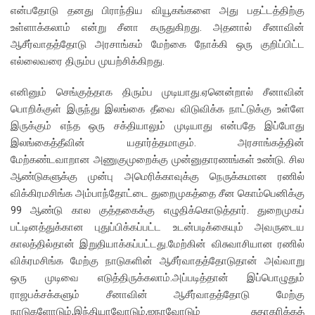
என்பதோடு தனது பிராந்திய வியூகங்களை அது பதட்டத்திற்கு
உள்ளாக்கலாம் என்று சீனா கருதுகிறது. அதனால் சீனாவின்
ஆசீர்வாதத்தோடு அரசாங்கம் மேற்கை நோக்கி ஒரு குறிப்பிட்ட
எல்லைவரை திரும்ப முயற்சிக்கிறது.
எனினும் செங்குத்தாக திரும்ப முடியாது.ஏனென்றால் சீனாவின்
பொறிக்குள் இருந்து இலங்கை தீவை விடுவிக்க நாட்டுக்கு உள்ளே
இருக்கும் எந்த ஒரு சக்தியாலும் முடியாது என்பதே இப்போது
இலங்கைத்தீவின் யதார்த்தமாகும். அரசாங்கத்தின்
மேற்கண்டவாறான அணுகுமுறைக்கு முன்னுதாரணங்கள் உண்டு. சில
ஆண்டுகளுக்கு முன்பு அமெரிக்காவுக்கு நெருக்கமான ரணில்
விக்கிரமசிங்க அம்பாந்தோட்டை துறைமுகத்தை சீன கொம்பெனிக்கு
99 ஆண்டு கால குத்தகைக்கு எழுதிக்கொடுத்தார். துறைமுகப்
பட்டினத்துக்கான புதுப்பிக்கப்பட்ட உடன்படிக்கையும் அவருடைய
காலத்தில்தான் இறுதியாக்கப்பட்டது.மேற்கின் விசுவாசியான ரணில்
விக்ரமசிங்க மேற்கு நாடுகளின் ஆசீர்வாதத்தோடுதான் அவ்வாறு
ஒரு முடிவை எடுத்திருக்கலாம்.அப்படித்தான் இப்பொழுதும்
ராஜபக்சக்களும் சீனாவின் ஆசீர்வாதத்தோடு மேற்கு
நாடுகளோடும்,இந்தியாவோடும்,ஐநாவோடும் சுதாகரிக்கத்