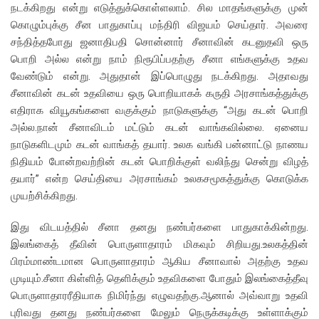
நடக்கிறது என்று எடுத்துக்கொள்ளலாம். சில மாதங்களுக்கு முன்
கொழும்புக்கு சீன பாதுகாப்பு மந்திரி விஜயம் செய்தார். அவரை
சந்தித்தபோது ஜனாதிபதி சொன்னார் சீனாவின் கடனுதவி ஒரு
பொறி அல்ல என்று நாம் நிரூபிப்பதற்கு சீனா எங்களுக்கு உதவ
வேண்டும் என்று. அதுதான் இப்பொழுது நடக்கிறது. அதாவது
சீனாவின் கடன் உதவியை ஒரு பொறியாகக் கருதி அரசாங்கத்துக்கு
எதிராக வியூகங்களை வகுக்கும் நாடுகளுக்கு “அது கடன் பொறி
அல்ல.நான் சீனாவிடம் மட்டும் கடன் வாங்கவில்லை. ஏனைய
நாடுகளிடமும் கடன் வாங்கத் தயார். உலக வங்கி பன்னாட்டு நாணய
நிதியம் போன்றவற்றின் கடன் பொறிக்குள் வலிந்து சென்று விழத்
தயார்” என்ற செய்தியை அரசாங்கம் உலகசமூகத்துக்கு கொடுக்க
முயற்சிக்கிறது.
இது விடயத்தில் சீனா தனது நண்பர்களை பாதுகாக்கின்றது.
இலங்கைத் தீவின் பொருளாதாரம் மிகவும் சிறியது.உலகத்தின்
பிரம்மாண்டமான பொருளாதாரம் ஆகிய சீனாவால் அதற்கு உதவ
முடியும்.சீனா கிள்ளித் தெளிக்கும் உதவிகளை போதும் இலங்கைத்தீவு
பொருளாதாரரீதியாக நிமிர்ந்து எழுவதற்கு.ஆனால் அவ்வாறு உதவி
புரிவது தனது நண்பர்களை மேலும் நெருக்கடிக்கு உள்ளாக்கும்