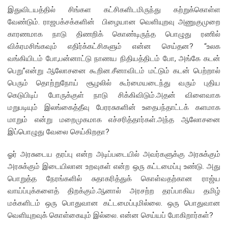
இதுவிடயத்தில் சிங்கள கட்சிகளிடமிருந்து கற்றுக்கொள்ள
வேண்டும். ராஜபக்சக்களின் பிழையான வெளியுறவு அணுகுமுறை
காரணமாக நாடு திணறிக் கொண்டிருந்த பொழுது ரணில்
விக்ரமசிங்கவும் எதிர்க்கட்சிகளும் என்ன செய்தன? “உலக
வங்கியிடம் போ,பன்னாட்டு நாணய நிதியத்திடம் போ, அங்கே கடன்
பெறு”என்று ஆலோசனை கூறின.சீனாவிடம் மட்டும் கடன் பெற்றால்
பெரும் தொற்றுநோய் சூழலில் கூர்மையடைந்து வரும் புதிய
கெடுபிடிப் போருக்குள் நாடு சிக்கிவிடும்.அதன் விளைவாக
மறுபடியும் இலங்கைத்தீவு பேரரசுகளின் உதைபந்தாட்டக் களமாக
மாறும் என்று மறைமுகமாக எச்சரித்தார்கள்.அந்த ஆலோசனை
இப்பொழுது வேலை செய்கிறதா?
ஓர் அரசுடைய தரப்பு என்ற அடிப்படையில் அவர்களுக்கு அரசுக்கும்
அரசுக்கும் இடையிலான உறவுகள் என்ற ஒரு கட்டமைப்பு உண்டு. அது
பொறுத்த நேரங்களில் சுதாகரித்துக் கொள்வதற்கான ராஜ்ய
வாய்ப்புக்களைத் திறக்கும்.ஆனால் அரசற்ற தரப்பாகிய தமிழ்
மக்களிடம் ஒரு பொதுவான கட்டமைப்புமில்லை. ஒரு பொதுவான
வெளியுறவுக் கொள்கையும் இல்லை. என்ன செய்யப் போகிறார்கள்?