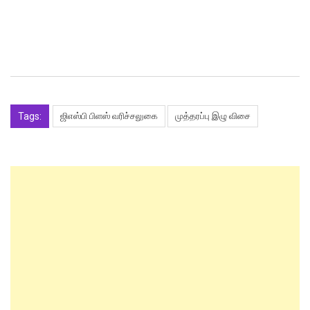
Tags:
ஜிஎஸ்பி பிளஸ் வரிச்சலுகை
முத்தரப்பு இழு விசை