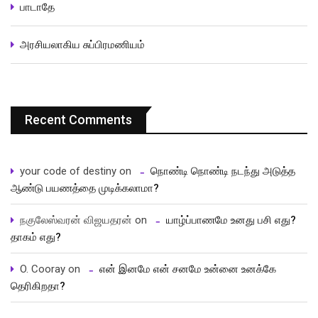
பாடாதே
அரசியலாகிய சுப்பிரமணியம்
Recent Comments
your code of destiny
on
நொண்டி நொண்டி நடந்து அடுத்த
ஆண்டு பயணத்தை முடிக்கலாமா?
நகுலேஸ்வரன் விஜயதரன்
on
யாழ்ப்பாணமே உனது பசி எது?
தாகம் எது?
O. Cooray
on
என் இனமே என் சனமே உன்னை உனக்கே
தெரிகிறதா?