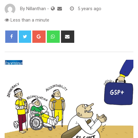
By
Nillanthan
-
5 years ago
Less than a minute
Google+
Whatsapp
Share
via
Email