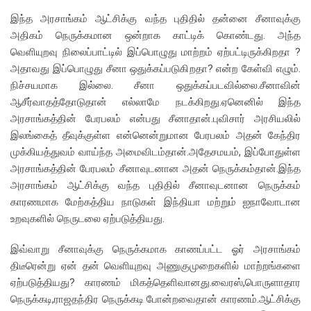
இந்த அரசாங்கம் ஆட்சிக்கு வந்த புதிதில் தன்னை சீனாவுக்கு
அதிகம் நெருக்கமான ஒன்றாக காட்டிக் கொண்டது. அந்த
வெளியுறவு நிலைப்பாட்டில் இப்பொழுது மாற்றம் ஏற்பட்டிருக்கிறதா ?
அதாவது இப்பொழுது சீனா ஒதுக்கப்படுகிறதா? என்ற கேள்வி எழும்.
நிச்சயமாக இல்லை. சீனா ஒதுக்கப்படவில்லை.சீனாவின்
ஆசீர்வாதத்தோடுதான் எல்லாமே நடக்கிறது.ஏனெனில் இந்த
அரசாங்கத்தின் பேரபலம் என்பது சீனாதான்.புவிசார் அரசியலில்
இலங்கைத் தீவுக்குள்ள என்னென்றுமான பேரபலம் அதன் கேந்திர
முக்கியத்துவம் வாய்ந்த அமைவிடம்தான்.அதேசமயம், இப்போதுள்ள
அரசாங்கத்தின் பேரபலம் சீனாவுடனான அதன் நெருக்கம்தான்.இந்த
அரசாங்கம் ஆட்சிக்கு வந்த புதிதில் சீனாவுடனான நெருக்கம்
காரணமாக மேற்கத்திய நாடுகள் இந்தியா மற்றும் ஐநாவோடான
உறவுகளில் நெருடலை ஏற்படுத்தியது.
இவ்வாறு சீனாவுக்கு நெருக்கமாக காணப்பட்ட ஓர் அரசாங்கம்
திடீரென்று ஏன் தன் வெளியுறவு அணுகுமுறைகளில் மாற்றங்களை
ஏற்படுத்தியது? காரணம் மிகத்தெளிவானது.வைரஸ்,பொருளாதார
நெருக்கடி,ராஜதந்திர நெருக்கடி போன்றவைதான் காரணம்.ஆட்சிக்கு