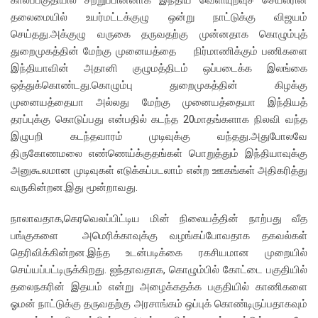
தலைமையில் உயர்மட்டக்குழு ஒன்று நாட்டுக்கு விஜயம்
செய்தது.அக்குழு வருகை தருவதற்கு முன்னதாக கொழும்புத்
துறைமுகத்தின் மேற்கு முனையத்தை நிர்மாணிக்கும் பணிகளை
இந்தியாவின் அதானி குழுமத்திடம் ஒப்படைக்க இலங்கை
ஒத்துக்கொண்டது.கொழும்பு துறைமுகத்தின் கிழக்கு
முனையத்தையா அல்லது மேற்கு முனையத்தையா இந்தியத்
தரப்புக்கு கொடுப்பது என்பதில் கடந்த 20மாதங்களாக நிலவி வந்த
இழுபறி கடந்தவாரம் முடிவுக்கு வந்தது.அதுபோலவே
திருகோணமலை எண்ணெய்க்குதங்கள் பொறுத்தும் இந்தியாவுக்கு
அனுகூலமான முடிவுகள் எடுக்கப்படலாம் என்ற ஊகங்கள் அதிகரித்து
வருகின்றன.இது மூன்றாவது.
நாலாவதாக,கெரவெலப்பிட்டிய மின் நிலையத்தின் நாற்பது வீத
பங்குகளை அமெரிக்காவுக்கு வழங்கப்போவதாக தகவல்கள்
தெரிவிக்கின்றன.இந்த உடன்படிக்கை ரகசியமான முறையில்
செய்யப்பட்டிருக்கிறது. ஐந்தாவதாக, கொழும்பில் கோட்டை பகுதியில்
தலைநகரின் இதயம் என்று அழைக்கதக்க பகுதியில் காணிகளை
ஓமன் நாட்டுக்கு தருவதற்கு அரசாங்கம் ஒப்புக் கொண்டிருப்பதாகவும்