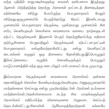
வந்த புதிதில் ராஜபக்ஷக்களுக்கு வைரஸ் நண்பனாக இருந்தது.
ஆனால் அடுத்தடுத்த தொற்று அலைகள் நாட்டைத் திணறடித்தன.
ஏற்கெனவே சரிந்து போயிருந்த பொருளாதாரம் மேலும்
சரிந்தது.ஒருமுனையில் பெருந்தொற்று நோய். இரண்டாவது
முனையில் பொருளாதார நெருக்கடி. மூன்றாவது முனையில் சீன
சார்பு வெளியுறவுக் கொள்கை காரணமாக ஏனைய நாடுகளுடன்
ஏற்பட்ட நெருக்கடிகள். இதனால் பெரும் தொற்றுநோய்க்கு எதிராக
தடுப்பூசிகளை பெறுவதிலும் நெருக்கடிகள் ஏற்பட்டன.நாட்டின்
பொருளாதாரம் வங்குரோத்தாகிவிட்டது என்று வெளிநாட்டு
ஊடகங்கள் கருதும் ஒரு நிலைமை தோன்றியது.இப்பொழுதும்
இக்கட்டுரையை எழுதிக் கொண்டிருக்கும் பொழுதும்
யாழ்ப்பாணத்தில் எந்த ஒரு கடையிலும் பால் மாவைப் பெற முடியாது.
இவ்வாறான நெருக்கடிகள் காரணமாக அரசாங்கம் தன்னை
சுதாகரித்துக் கொள்ள வேண்டிவந்தது.வெளியுறவு அணுகுமுறையில்
மாற்றங்களை செய்வது என்று முடிவெடுத்த பின் அவர்கள் நபர்களை
மாற்றினார்கள்.அதன்விளைவாக கடந்த சில மாதங்களுக்குள்
அரசாங்கம் எதிர்பார்த்த விளைவுகளை அறுவடை செய்யத்
தொடங்கிவிட்டது.சீனாவின் ஆசீர்வாதத்தோடுதான் எல்லாமே