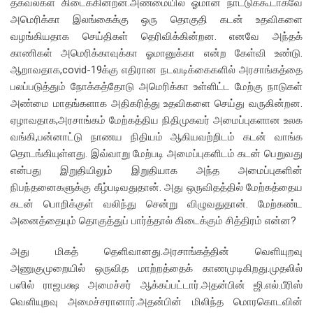
தகவல்கள் கிடைக்கின்றன.அண்மையில் ஓமான் நாட்டுக்கூடாகவே
அமெரிக்கா இலங்கைக்கு ஒரு தொகுதி கடன் உதவிகளை
வழங்கியதாக செய்திகள் தெரிவிக்கின்றன. எனவே அந்தக்
காணிகள் அமெரிக்காவுக்கா ஓமானுக்கா என்ற கேள்வி உண்டு.
ஆறாவதாக,covid-19க்கு எதிரான நடவடிக்கைகளில் அரசாங்கத்தை
பலப்படுத்தும் நோக்கத்தோடு அமெரிக்கா உள்ளிட்ட மேற்கு நாடுகள்
அண்மை மாதங்களாக அதிகரித்து உதவிகளை செய்து வருகின்றன.
ஏழாவதாக,அரசாங்கம் மேற்கத்திய நிதிமுகவர் அமைப்புகளான உலக
வங்கி,பன்னாட்டு நாணய நிதியம் ஆகியவற்றிடம் கடன் வாங்க
தொடங்கியுள்ளது. இவ்வாறு மேற்படி அமைப்புகளிடம் கடன் பெறுவது
என்பது இறுதியிலும் இறுதியாக அந்த அமைப்புகளின்
நிபந்தனைகளுக்கு கீழ்படிவதுதான். அது ஒருவிதத்தில் மேற்கத்தைய
கடன் பொறிக்குள் வலிந்து சென்று விழுவதுதான். மேற்கண்ட
அனைத்தையும் தொகுத்துப் பார்த்தால் கிடைக்கும் சித்திரம் என்ன?
அது மிகத் தெளிவானது.அரசாங்கத்தின் வெளியுறவு
அணுகுமுறையில் ஒருவித மாற்றத்தைக் காணமுடிகிறது.முதலில்
பஸில் ராஜபக்ஷ அமைச்சர் ஆக்கப்பட்டார்.அதன்பின் ஜி.எல்.பீரிஸ்
வெளியுறவு அமைச்சரானார்.அதன்பின் மிலிந்த மொரகொடவின்