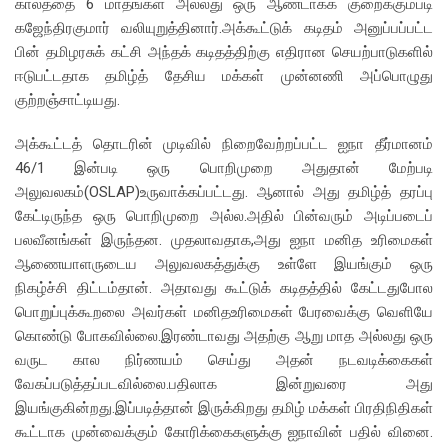
காலத்தை 6 மாதங்கள் அல்லது ஒரு ஆண்டாகக் குறைக்கும்படி
கஜேந்திரகுமார் வலியுறுத்தினார்.அக்கூட்டுக் கடிதம் அனுப்பப்பட்ட
பின் தமிழரசுக் கட்சி அந்தக் கடிதத்திற்கு எதிரான செயற்பாடுகளில்
ஈடுபட்டதாக தமிழ்த் தேசிய மக்கள் முன்னணி அப்பொழுது
குற்றஞ்சாட்டியது.
அக்கூட்டத் தொடரின் முடிவில் நிறைவேற்றப்பட்ட ஐநா தீர்மானம்
46/1 இன்படி ஒரு பொறிமுறை அதுதான் மேற்படி
அலுவலகம்(OSLAP)உருவாக்கப்பட்டது. ஆனால் அது தமிழ்த் தரப்பு
கேட்டிருந்த ஒரு பொறிமுறை அல்ல.அதில் பின்வரும் அடிப்படைப்
பலவீனங்கள் இருந்தன. முதலாவதாக,அது ஐநா மனித உரிமைகள்
ஆணையாளருடைய அலுவலகத்துக்கு உள்ளே இயங்கும் ஒரு
நிகழ்ச்சி திட்டம்தான். அதாவது கூட்டுக் கடிதத்தில் கேட்டதுபோல
பொறுப்புக்கூறலை அவர்கள் மனிதஉரிமைகள் பேரவைக்கு வெளியே
கொண்டு போகவில்லை.இரண்டாவது அதற்கு ஆறு மாத அல்லது ஒரு
வருட கால நிர்ணயம் செய்து அதன் நடவடிக்கைகள்
வேகப்படுத்தப்படவில்லை.பதிலாக இன்றுவரை அது
இயங்குகின்றது.இப்படித்தான் இருக்கிறது தமிழ் மக்கள் பிரதிநிதிகள்
கூட்டாக முன்வைக்கும் கோரிக்கைகளுக்கு ஐநாவின் பதில் வினை.