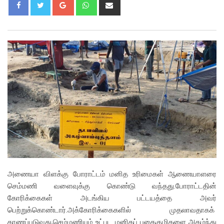
Google+
Whatsapp
Share
via
Email
அணையா விளக்கு போராட்டம் மனித உரிமைகள் ஆணையாளரை
செம்மணி வளைவுக்கு கொண்டு வந்தது.போராட்டதின்
கோரிக்கைகள் அடங்கிய பட்டயத்தை அவர்
பெற்றுக்கொண்டார்.அக்கோரிக்கைகளில் முதலாவதாகக்
காணப்படுவது,செம்மணியும் உட்பட மனிதப் புதைகுழிகளை அகழ்ந்து