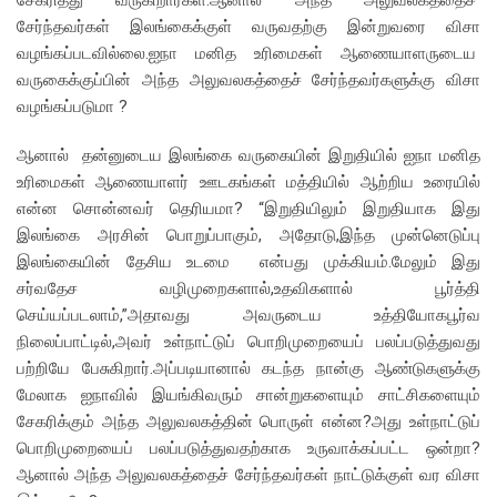
சேகரித்து வருகிறார்கள்.ஆனால் அந்த அலுவலகத்தைச்
சேர்ந்தவர்கள் இலங்கைக்குள் வருவதற்கு இன்றுவரை விசா
வழங்கப்படவில்லை.ஐநா மனித உரிமைகள் ஆணையாளருடைய
வருகைக்குப்பின் அந்த அலுவலகத்தைச் சேர்ந்தவர்களுக்கு விசா
வழங்கப்படுமா ?
ஆனால் தன்னுடைய இலங்கை வருகையின் இறுதியில் ஐநா மனித
உரிமைகள் ஆணையாளர் ஊடகங்கள் மத்தியில் ஆற்றிய உரையில்
என்ன சொன்னவர் தெரியமா? “இறுதியிலும் இறுதியாக இது
இலங்கை அரசின் பொறுப்பாகும், அதோடு,இந்த முன்னெடுப்பு
இலங்கையின் தேசிய உடமை என்பது முக்கியம்.மேலும் இது
சர்வதேச வழிமுறைகளால்,உதவிகளால் பூர்த்தி
செய்யப்படலாம்,”அதாவது அவருடைய உத்தியோகபூர்வ
நிலைப்பாட்டில்,அவர் உள்நாட்டுப் பொறிமுறையைப் பலப்படுத்துவது
பற்றியே பேசுகிறார்.அப்படியானால் கடந்த நான்கு ஆண்டுகளுக்கு
மேலாக ஐநாவில் இயங்கிவரும் சான்றுகளையும் சாட்சிகளையும்
சேகரிக்கும் அந்த அலுவலகத்தின் பொருள் என்ன?அது உள்நாட்டுப்
பொறிமுறையைப் பலப்படுத்துவதற்காக உருவாக்கப்பட்ட ஒன்றா?
ஆனால் அந்த அலுவலகத்தைச் சேர்ந்தவர்கள் நாட்டுக்குள் வர விசா