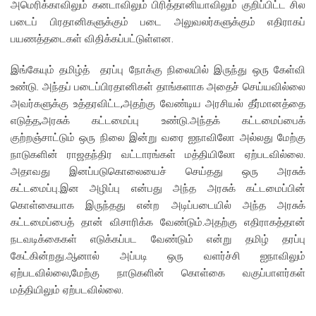
அமெரிக்காவிலும் கனடாவிலும் பிரித்தானியாவிலும் குறிப்பிட்ட சில
படைப் பிரதானிகளுக்கும் படை அலுவலர்களுக்கும் எதிராகப்
பயணத்தடைகள் விதிக்கப்பட்டுள்ளன.
இங்கேயும் தமிழ்த் தரப்பு நோக்கு நிலையில் இருந்து ஒரு கேள்வி
உண்டு. அந்தப் படைப்பிரதானிகள் தாங்களாக அதைச் செய்யவில்லை
அவர்களுக்கு உத்தரவிட்ட,அதற்கு வேண்டிய அரசியல் தீர்மானத்தை
எடுத்த,அரசுக் கட்டமைப்பு உண்டு.அந்தக் கட்டமைப்பைக்
குற்றஞ்சாட்டும் ஒரு நிலை இன்று வரை ஐநாவிலோ அல்லது மேற்கு
நாடுகளின் ராஜதந்திர வட்டாரங்கள் மத்தியிலோ ஏற்படவில்லை.
அதாவது இனப்படுகொலையைச் செய்தது ஒரு அரசுக்
கட்டமைப்பு.இன அழிப்பு என்பது அந்த அரசுக் கட்டமைப்பின்
கொள்கையாக இருந்தது என்ற அடிப்படையில் அந்த அரசுக்
கட்டமைப்பைத் தான் விசாரிக்க வேண்டும்.அதற்கு எதிராகத்தான்
நடவடிக்கைகள் எடுக்கப்பட வேண்டும் என்று தமிழ் தரப்பு
கேட்கின்றது.ஆனால் அப்படி ஒரு வளர்ச்சி ஐநாவிலும்
ஏற்படவில்லை,மேற்கு நாடுகளின் கொள்கை வகுப்பாளர்கள்
மத்தியிலும் ஏற்படவில்லை.