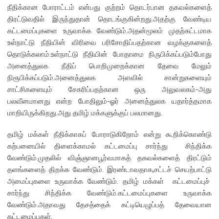
நீதிக்கான போராட்டம் என்பது குற்றம் தொடர்பான தகவல்களைத்
திரட்டுவதில் இருந்துதான் தொடங்குகின்றது.அதற்கு வேண்டிய
கட்டமைப்புகளை உருவாக்க வேண்டும்.அதன்மூலம் முதற்கட்டமாக
உள்நாட்டு நீதியின் விரிவை பரிசோதிப்பதற்கான வழக்குகளைத்
தொடுக்கலாம்.உள்நாட்டு நீதியின் போதாமை நிருபிக்கப்படும்போது
அனைத்துலக நீதிப் பொறிமுறைக்கான தேவை மேலும்
நிரூபிக்கப்படும்.அனைத்துலக அளவில் சான்றுகளையும்
சாட்சிகளையும் சேகரிப்பதற்கான ஒரு அலுவலகம்-அது
பலவீனமானது என்ற போதிலும்-ஓர் அனைத்துலக யதார்த்தமாக
மாறியிருக்கிறது.அது தமிழ் மக்களுக்குப் பலமானது.
தமிழ் மக்கள் நீதிக்காகப் போராடுகிறோம் என்று கூறிக்கொண்டு
கற்பனையில் திளைக்காமல் கட்டமைப்பு சார்ந்து சிந்திக்க
வேண்டும்.முதலில் விஞ்ஞானபூர்வமாகத் தகவல்களைத் திரட்டும்
தளங்களைத் திறக்க வேண்டும். இரண்டாவதாக,சட்டச் செயற்பாட்டு
அமைப்புகளை உருவாக்க வேண்டும். தமிழ் மக்கள் கட்டமைப்புச்
சார்ந்து சிந்திக்க வேண்டும்.கட்டமைப்புகளை உருவாக்க
வேண்டும்.அதாவது தேசத்தைக் கட்டியெழுப்பத் தேவையான
கட்டமைப்புகள்.