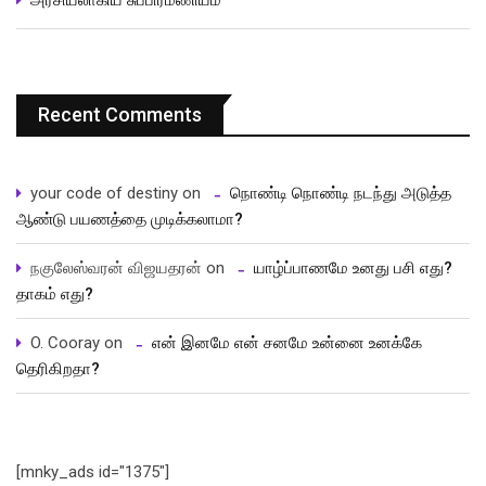
Recent Comments
your code of destiny
on
நொண்டி நொண்டி நடந்து அடுத்த
ஆண்டு பயணத்தை முடிக்கலாமா?
நகுலேஸ்வரன் விஜயதரன்
on
யாழ்ப்பாணமே உனது பசி எது?
தாகம் எது?
O. Cooray
on
என் இனமே என் சனமே உன்னை உனக்கே
தெரிகிறதா?
[mnky_ads id="1375"]