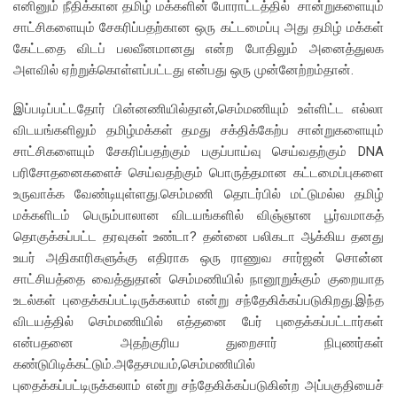
எனினும் நீதிக்கான தமிழ் மக்களின் போராட்டத்தில் சான்றுகளையும்
சாட்சிகளையும் சேகரிப்பதற்கான ஒரு கட்டமைப்பு அது தமிழ் மக்கள்
கேட்டதை விடப் பலவீனமானது என்ற போதிலும் அனைத்துலக
அளவில் ஏற்றுக்கொள்ளப்பட்டது என்பது ஒரு முன்னேற்றம்தான்.
இப்படிப்பட்டதோர் பின்னணியில்தான்,செம்மணியும் உள்ளிட்ட எல்லா
விடயங்களிலும் தமிழ்மக்கள் தமது சக்திக்கேற்ப சான்றுகளையும்
சாட்சிகளையும் சேகரிப்பதற்கும் பகுப்பாய்வு செய்வதற்கும் DNA
பரிசோதனைகளைச் செய்வதற்கும் பொருத்தமான கட்டமைப்புகளை
உருவாக்க வேண்டியுள்ளது
.செம்மணி தொடர்பில் மட்டுமல்ல தமிழ்
மக்களிடம் பெரும்பாலான விடயங்களில் விஞ்ஞான பூர்வமாகத்
தொகுக்கப்பட்ட தரவுகள் உண்டா? தன்னை பலிகடா ஆக்கிய தனது
உயர் அதிகாரிகளுக்கு எதிராக ஒரு ராணுவ சார்ஜன் சொன்ன
சாட்சியத்தை வைத்துதான் செம்மணியில் நானூறுக்கும் குறையாத
உடல்கள் புதைக்கப்பட்டிருக்கலாம் என்று சந்தேகிக்கப்படுகிறது.இந்த
விடயத்தில் செம்மணியில் எத்தனை பேர் புதைக்கப்பட்டார்கள்
என்பதனை அதற்குரிய துறைசார் நிபுணர்கள்
கண்டுபிடிக்கட்டும்.அதேசமயம்,செம்மணியில்
புதைக்கப்பட்டிருக்கலாம் என்று சந்தேகிக்கப்படுகின்ற அப்பகுதியைச்