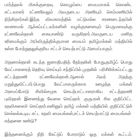
பார்த்தால் மிகக்குறைவு. கொழும்பை மையமாகக் கொண்ட
சட்டவாளர் ரட்ணவேலும் அவருடைய அணியும் செம்மணியில்
நிற்கிறார்கள்.இந்த விவகாரத்தில் மட்டுமல்ல சரணடைந்தபின்
காணாமல் ஆக்கப்பட்டவர்களின் வழக்குகளையும் பெருமளவுக்கு
ரட்ணவேல்தான் கையாண்டு வருகிறார்.அவருடைய மனித
உரிமைக்கும் அபிவிருத்திக்குமான மையம் தமிழ்மக்கள் மத்தியில்
உள்ள போற்றுதலுக்குரிய சட்டச் செயற்பாட்டு அமைப்பாகும்.
அதனால்தான் கடந்த ஜனாதிபதித் தேர்தலின் போது,தமிழ்ப் பொது
வேட்பாளரைத் தெரிவு செய்யும் சந்திப்பில் முதலில் பரிசீலிக்கப்பட்டது
சட்டத்தரணி ரட்ணவேல்தான்.ஆனால் அவர் அதற்கு
மறுத்துவிட்டார்.பொது வேட்பாளருக்காக உழைத்த மக்கள்
அமைப்போடு சிவில்சமூக செயற்பாட்டாளராகிய சட்டத்தரணி
புவிதரன் இணைந்து வேலை செய்தார். குருபரன் சில குறிப்பிட்ட
உதவிகளைச் செய்தார்.எனினும் தமிழ் மக்கள் மத்தியில் குறிப்பிட்டுச்
செல்லக்கூடிய சட்ட உதவி மையங்கள்,சட்டச் செயற்பாட்டு மையங்கள்
எத்தனை உண்டு?
இத்தனைக்கும் நீதி கேட்டுப் போராடும் ஒரு மக்கள் கூட்டம்.