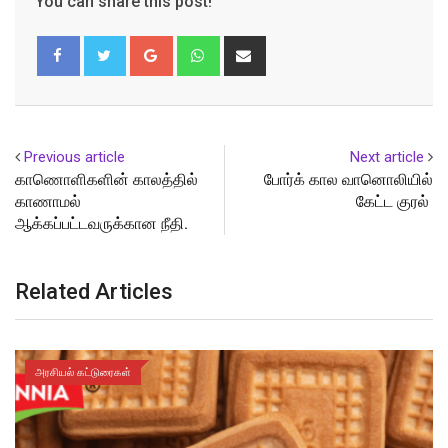
You can share this post!
Google+
Whatsapp
Share
via
Email
Previous article
Next article
காணொளிகளின் காலத்தில்
போர்க் கால வானொலியில்
காணாமல்
கேட்ட குரல்
ஆக்கப்பட்டவருக்கான நீதி.
Related Articles
அரசியல் கட்டுரைகள்