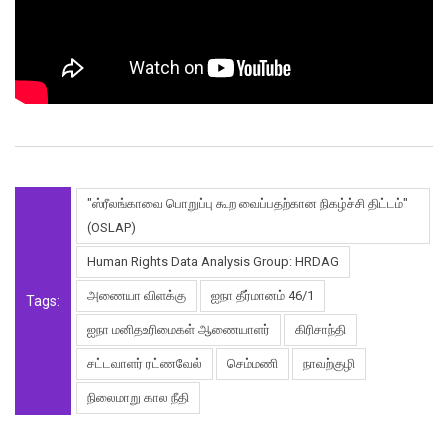
"ஸ்ரீலங்காவை பொறுப்பு கூற வைப்பதற்கான நிகழ்ச்சி திட்டம்"
(OSLAP)
Human Rights Data Analysis Group: HRDAG
அணையா விளக்கு
ஐநா தீர்மானம் 46/1
Tags:
ஐநா மனிதஉரிமைகள் ஆணையாளர்
கிரிசாந்தி
சட்டவாளர் ரட்ணவேல்
செம்மணி
நாவற்குழி
நிலைமாறு கால நீதி