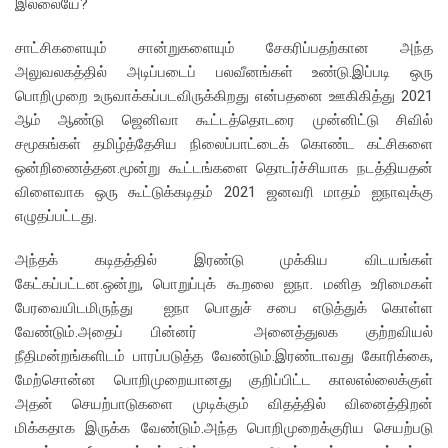
இல்லையே?
சாட்சிகளையும் சான்றுகளையும் சேகரிப்பதற்கான அந்த
அலுவலகத்தில் அடிப்படைப் பலவீனங்கள் உண்டு.இப்படி ஒரு
பொறிமுறை உருவாக்கப்படவிருக்கிறது என்பதனை ஊகிகித்து 2021
ஆம் ஆண்டு ஜெனிவா கூட்டத்தொடரை முன்னிட்டு சிவில்
சமூகங்கள் தமிழ்த்தேசிய நிலைப்பாட்டைக் கொண்ட கட்சிகளை
ஒன்றிணைத்தன.மூன்று கூட்டங்களை தொடர்ச்சியாக நடத்தியதன்
விளைவாக ஒரு கூட்டுக்கடிதம் 2021 ஜனவரி மாதம் ஐநாவுக்கு
எழுதப்பட்டது.
அந்தக் கடிதத்தில் இரண்டு முக்கிய விடயங்கள்
கேட்கப்பட்டன.ஒன்று, பொறுப்புக் கூறலை ஐநா. மனித உரிமைகள்
பேரவையிடமிருந்து ஐநா பொதுச் சபை எடுத்துக் கொள்ள
வேண்டும்.அதைப் பின்னர் அனைத்துலக குற்றவியல்
நீதிமன்றங்களிடம் பாரப்படுத்த வேண்டும்.இரண்டாவது கோரிக்கை,
மேற்சொன்ன பொறிமுறையானது குறிப்பிட்ட காலஎல்லைக்குள்
அதன் செயற்பாடுகளை முடிக்கும் விதத்தில் வினைத்திறன்
மிக்கதாக இருக்க வேண்டும்.அந்த பொறிமுறைக்குரிய செயற்படு