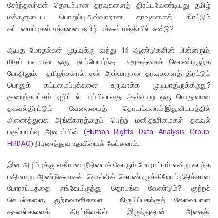
சேர்ந்தவர்கள் தொடர்பான தரவுகளைத் திரட்டவேண்டியது தமிழ்
மக்களுடைய பொறுப்பு.அவ்வாறான தரவுகளைத் திரட்டும்
கட்டமைப்புகள் எத்தனை தமிழ் மக்கள் மத்தியில் உண்டு?
ஆயுத மோதல்கள் முடிவுக்கு வந்து 16 ஆண்டுகளின் பின்னரும்,
மிகப் பலமான ஒரு புலம்பெயர்ந்த சமூகத்தைக் கொண்டிருந்த
போதிலும், தமிழர்களால் ஏன் அவ்வாறான தரவுகளைத் திரட்டும்
பொதுக் கட்டமைப்புக்களை உருவாக்க முடியாதிருக்கிறது?
குறைந்தபட்சம் டிஜிட்டல் பரப்பிலாவது அவ்வாறு ஒரு பொதுவான
தகவல்திரட்டும் வேலையைத் தொடங்கலாம்.இதுவிடயத்தில்
அனைத்துலக அங்கீகாரத்தைப் பெற்ற மனிதஉரிமைகள் தகவல்
பகுப்பாய்வு அமைப்பின் (
Human Rights Data Analysis Group:
HRDAG
) நிபுணத்துவ உதவியைக் கேட்கலாம்.
இன அழிப்புக்கு எதிரான நீதியைக் கோரும் போராட்டம் என்று கடந்த
பதினாறு ஆண்டுகளாகச் சொல்லிக் கொண்டிருக்கிறோம்.நீதிக்கான
போராட்டத்தை எங்கேயிருந்து தொடங்க வேண்டும்? குற்றச்
செயல்களை, குற்றவாளிகளை நிரூபிப்பதற்குத் தேவையான
தகவல்களைத் திரட்டுவதில் இருந்துதான் அதைத்