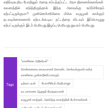
எதிர்வுகூறிய போதிலும் அதை சம்பந்தப்பட்ட அரச திணைக்களங்கள்
கவனத்தில் எடுத்திருந்தால் இந்த அளவுக்கு உயிர்ச்சேதம்
ஏற்பட்டிருக்குமா? முன்னெச்சரிக்கை மிக்க வருமுன் காக்கும்
நடவடிக்கைகளால் ஏற்படக்கூடிய நட்டத்தை விடவும் இப்பொழுது
ஏற்பட்டிருக்கும் இடர் பெரியது.இழப்பு பெரியது.துயரம் பெரியது.
"வானிலை அறிவியல்"
சென்னையை மையமாகக் கொண்ட செல்வக்குமார் என்ற
வானிலை முன்னறிவிப்பாளரும்
டித்வா புயல்
பேராசிரியர் பிரதீபராஜா
Tags:
வடமாகாண ஆளுநர் வேதநாயகன்
வருமுன் காத்தல்: அனர்த்த காலத்தின் பேச்சாளர்கள்
வளிமண்டலவியல் திணைக்களம்