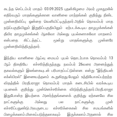
கடந்த செப்டம்பர் மாதம் 03.09.2025 புதன்கிழமை அவர் முகநூலில்
எதிர்வரும் மாதங்களுக்கான வானிலை மாற்றங்கள் குறித்து நீண்ட
முன்னறிவிப்பு ஒன்றை வெளியிட்டிருந்தார்.அதில் நொவம்பர் மாத
நடுப்பகுதியிலும் இறுதிப்பகுதியிலும் ஏற்படக்கூடிய தாழமுக்கங்கள்
தீவிர தாழமுக்கங்கள் ஆகவோ அல்லது புயல்களாகவோ மாறலாம்
என்பதை கிட்டத்தட்ட மூன்று மாதங்களுக்கு முன்னரே
முன்னறிவித்திருந்தார்.
இந்திய வானிலை ஆய்வு மையம் புயல் தொடர்பாக நொவம்பர் 13
ஆம் திகதியே எச்சரித்திருந்தது. நவம்பர் 26வரை அனைத்துத்
தகவல்களும் இலங்கையுடன் பரிமாறப்பட்டுள்ளன. என்று “இந்தியன்
எக்ஸ்பிரஸ்” இணையத்தளம் கூறுகிறது.மேலும் உத்தியோகப்பற்றற்ற
விதத்தில் பிரதீபராஜா நொவம்பர் மாதக் கடைசியில் வரக்கூடிய
புயலைக் குறித்து முன்னெச்சரிக்கை விடுத்திருந்தார்.பிரதீபராஜா
இதுபோன்ற இயற்கை அனர்த்தங்களைக் குறித்து ஏற்கனவே சில
நாட்களுக்கு அல்லது பல நாட்களுக்கு முன்
எச்சரிப்பதுண்டு.அவருடைய எச்சரிக்கைகள் சில சமயங்களில்
பிழைக்கலாம்.மிகைப்படுத்தலாகவும் இருக்கலாம்.அதனால் சில