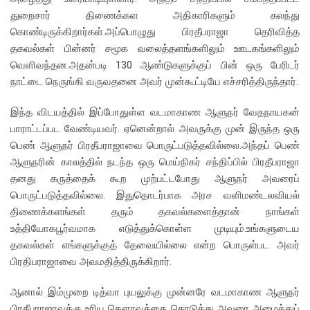
துறைசார் திணைக்கள அதிகாரிகளும் கலந்து
கொண்டிருக்கிறார்கள்.அப்பொழுது பிரதீபராஜா தெரிவித்த
தகவல்கள் பின்னர் சமூக வலைத்தளங்களிலும் ஊடகங்களிலும்
வெளிவந்தன.அதன்படி 130 ஆண்டுகளுக்குப் பின் ஒரு பேரிடர்
நாட்டை நெருங்கி வருவதனை அவர் முன்கூட்டியே எச்சரித்திருந்தார்.
இந்த விடயத்தில் இப்போதுள்ள வடமாகாண ஆளுநர் வேதநாயகன்
பாராட்டப்பட வேண்டியவர். ஏனென்றால் அவருக்கு முன் இருந்த ஒரு
பெண் ஆளுநர் பிரதீபராஜாவை பொருட்படுத்தவில்லை.அந்தப் பெண்
ஆளுநரின் காலத்தில் நடந்த ஒரு மெய்நிகர் சந்திப்பில் பிரதீபராஜா
தனது கருத்தைக் கூற முற்பட்டபோது ஆளுநர் அவரைப்
பொருட்படுத்தவில்லை. இதுதொடர்பாக அரச வளிமண்டலவியல்
திணைக்களங்கள் தரும் தகவல்களைத்தான் நாங்கள்
உத்தியோகபூர்வமாக எடுத்துக்கொள்ள முடியும்.உங்களுடைய
தகவல்கள் எங்களுக்குத் தேவையில்லை என்ற பொருள்பட அவர்
பிரதிபராஜாவை அவமதித்திருக்கிறார்.
ஆனால் இம்முறை டித்வா புயலுக்கு முன்னரே வடமாகாண ஆளுநர்
பிரதீபராஜாவுக்கு உரிய கௌரவத்தை கொடுத்து அவரை அழைத்துப்