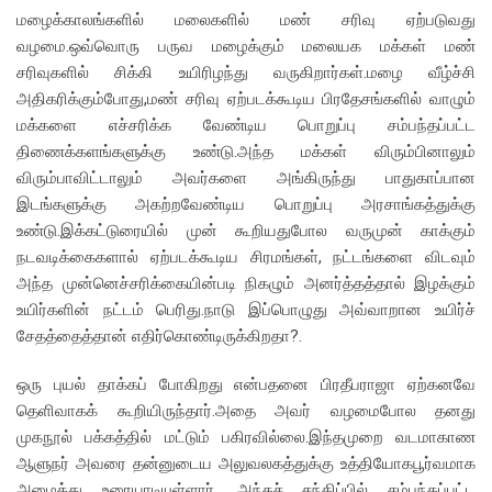
மழைக்காலங்களில் மலைகளில் மண் சரிவு ஏற்படுவது
வழமை.ஒவ்வொரு பருவ மழைக்கும் மலையக மக்கள் மண்
சரிவுகளில் சிக்கி உயிரிழந்து வருகிறார்கள்.மழை வீழ்ச்சி
அதிகரிக்கும்போது,மண் சரிவு ஏற்படக்கூடிய பிரதேசங்களில் வாழும்
மக்களை எச்சரிக்க வேண்டிய பொறுப்பு சம்பந்தப்பட்ட
திணைக்களங்களுக்கு உண்டு.அந்த மக்கள் விரும்பினாலும்
விரும்பாவிட்டாலும் அவர்களை அங்கிருந்து பாதுகாப்பான
இடங்களுக்கு அகற்றவேண்டிய பொறுப்பு அரசாங்கத்துக்கு
உண்டு.இக்கட்டுரையில் முன் கூறியதுபோல வருமுன் காக்கும்
நடவடிக்கைகளால் ஏற்படக்கூடிய சிரமங்கள், நட்டங்களை விடவும்
அந்த முன்னெச்சரிக்கையின்படி நிகழும் அனர்த்தத்தால் இழக்கும்
உயிர்களின் நட்டம் பெரிது.நாடு இப்பொழுது அவ்வாறான உயிர்ச்
சேதத்தைத்தான் எதிர்கொண்டிருக்கிறதா?.
ஒரு புயல் தாக்கப் போகிறது என்பதனை பிரதீபராஜா ஏற்கனவே
தெளிவாகக் கூறியிருந்தார்.அதை அவர் வழமைபோல தனது
முகநூல் பக்கத்தில் மட்டும் பகிரவில்லை.இந்தமுறை வடமாகாண
ஆளுநர் அவரை தன்னுடைய அலுவலகத்துக்கு உத்தியோகபூர்வமாக
அழைத்து உரையாடியுள்ளார். அந்தச் சந்திப்பில் சம்பந்தப்பட்ட