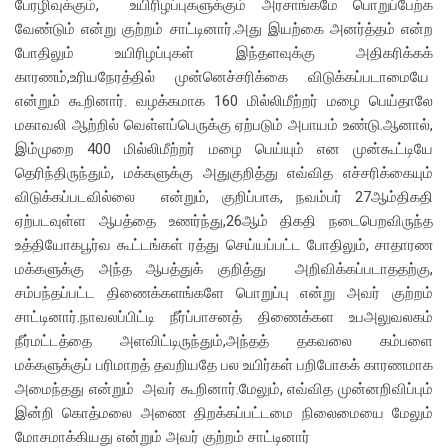
பேரழிவுக்கும், உயிரிழப்புகளுக்கும் அரசாங்கமே பொறுப்பேற்க
வேண்டும் என்று குற்றம் சாட்டினார்.அது இயற்கை அனர்த்தம் என்ற
போதிலும் உயிரிழப்புகள் இந்தளவுக்கு அதிகரிக்கக்
காரணம்,உரியநேரத்தில் முன்னெச்சரிக்கை விடுக்கப்படாமையே
என்றும் கூறினார். வழக்கமாக 160 மில்லிமீற்றர் மழை பெய்தாலே
மகாவலி ஆற்றில் வெள்ளப்பெருக்கு ஏற்படும் அபாயம் உண்டு.ஆனால்,
இம்முறை 400 மில்லிமீற்றர் மழை பெய்யும் என முன்கூட்டியே
தெரிந்திருந்தும், மக்களுக்கு அதுகுறித்து எவ்வித எச்சரிக்கையும்
விடுக்கப்படவில்லை என்றும், குறிப்பாக, நவம்பர் 27ஆம்திகதி
ஏற்படவுள்ள ஆபத்தை உணர்ந்து,26ஆம் திகதி நடைபெறவிருந்த
உத்தியோகபூர்வ கூட்டங்கள் ரத்து செய்யப்பட்ட போதிலும், சாதாரண
மக்களுக்கு அந்த ஆபத்துக் குறித்து அறிவிக்கப்படாததற்கு,
சம்பந்தப்பட்ட திணைக்களங்களே பொறுப்பு என்று அவர் குற்றம்
சாட்டினார்.நாவலப்பிட்டி நீர்ப்பாசனத் திணைக்கள உபஅலுவலகம்
நீர்மட்டத்தை அளவிட்டிருந்தும்,அந்தத் தகவலை கம்பளை
மக்களுக்குப் பரிமாறத் தவறியதே பல உயிர்கள் பறிபோகக் காரணமாக
அமைந்தது என்றும் அவர் கூறினார்.மேலும், எவ்வித முன்னறிவிப்பும்
இன்றி கொத்மலை அணை திறக்கப்பட்டமை நிலைமையை மேலும்
மோசமாக்கியது என்றும் அவர் குற்றம் சாட்டினார்