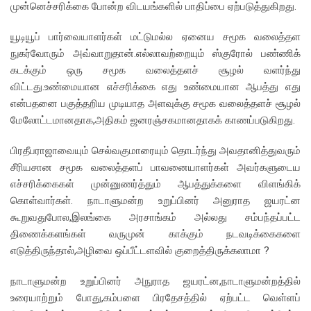
முன்னெச்சரிக்கை போன்ற விடயங்களில் பாதிப்பை ஏற்படுத்துகிறது.
யூடியூப் பார்வையாளர்கள் மட்டுமல்ல ஏனைய சமூக வலைத்தள
நுகர்வோரும் அவ்வாறுதான்.எல்லாவற்றையும் ஸ்குரோல் பண்ணிக்
கடக்கும் ஒரு சமூக வலைத்தளச் சூழல் வளர்ந்து
விட்டது.உண்மையான எச்சரிக்கை எது உண்மையான ஆபத்து எது
என்பதனை பகுத்தறிய முடியாத அளவுக்கு சமூக வலைத்தளச் சூழல்
மேலோட்டமானதாக,அதிகம் ஜனரஞ்சகமானதாகக் காணப்படுகிறது.
பிரதீபராஜாவையும் செல்வகுமாரையும் தொடர்ந்து அவதானித்துவரும்
சீரியசான சமூக வலைத்தளப் பாவனையாளர்கள் அவர்களுடைய
எச்சரிக்கைகள் முன்னுணர்த்தும் ஆபத்துக்களை விளங்கிக்
கொள்வார்கள். நாடாளுமன்ற உறுப்பினர் அனுராத ஜயரட்ன
கூறுவதுபோல,இலங்கை அரசாங்கம் அல்லது சம்பந்தப்பட்ட
திணைக்களங்கள் வருமுன் காக்கும் நடவடிக்கைகளை
எடுத்திருந்தால்,அழிவை ஒப்பீட்டளவில் குறைத்திருக்கலாமா ?
நாடாளுமன்ற உறுப்பினர் அநுராத ஜயரட்ன,நாடாளுமன்றத்தில்
உரையாற்றும் போது,கம்பளை பிரதேசத்தில் ஏற்பட்ட வெள்ளப்