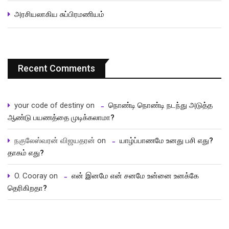
அரசியலாகிய சுப்பிரமணியம்
Recent Comments
your code of destiny
on
நொண்டி நொண்டி நடந்து அடுத்த
ஆண்டு பயணத்தை முடிக்கலாமா?
நகுலேஸ்வரன் விஜயதரன்
on
யாழ்ப்பாணமே உனது பசி எது?
தாகம் எது?
O. Cooray
on
என் இனமே என் சனமே உன்னை உனக்கே
தெரிகிறதா?