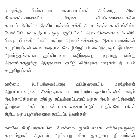
புயலுக்கு பின்னரான உரையாடல்கள் அவ்வாறு அரசு
திணைக்களங்களின் மீதான விமர்சனங்களாகவே
காணப்படுகின்றன.தேசிய மக்கள் சக்தி அரசாங்கத்தை விமர்சிக்க
வேண்டும் என்பதற்காக ஒரு பகுதியினர் அரசு திணைக்களங்களில்
பிழை பிடிக்கிறார்கள் என்று அரசாங்கத்துக்கு ஆதரவானவர்கள்
கூறுகிறார்கள். எவ்வளவுதான் தொழில்நுட்பம் வளர்ந்தாலும் இயற்கை
அனர்த்தங்களை துல்லியமாக எதிர்வுகூற முடியாது என்று
அரசாங்கத்துக்கு ஆதரவான தமிழ் விரிவுரையாளர்கள் நியாயம்
கூறுகிறார்கள்.
உண்மை. பேரியற்கையோடு ஒப்பிடுகையில் மனிதர்கள்
அற்பமானவர்கள். சீனர்களுடைய பாரம்பரிய ஓவியங்களில் வரும்
நிலக்காட்சிகளை இங்கு சுட்டிக்காட்டலாம்.அந்த நிலக் காட்சிகளில்
இயற்கை மிகப் பிரமாண்டமாக வரையப்படும்.மனிதர்களோ மிகச்
சிறிய,அற்ப புள்ளிகளாக காட்டப்படுவார்கள்.
எனவே பேரியற்கையின் போக்கை துல்லியமாக எதிர்வுகூறுவது
கடினம்தான். ஆனால் அவ்வாறு சில துறைசார் நிபுணர்கள்