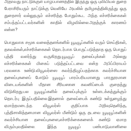
அதாவது நாட்டுக்குள் யாழ்ப்பாணத்தில் இருந்து ஒரு புவியியல் துறை
பேராசிரியரும் நாட்டுக்கு வெளியே அயலில் தமிழகத்திலிருந்து ஒரு
துறைசார் வல்லுநரும் எச்சரித்த போதும்கூட அந்த எச்சரிக்கைகள்
சம்பந்தப்பட்டவர்களின் காதில் விழவில்லை.அதற்குக் காரணம்
என்ன?
பொதுவாக சமூக வலைத்தளங்களில் யூடியூப்களில் வரும் செய்திகள்,
தகவல்கள்,எச்சரிக்கைகள் தொடர்பாக பொருட்படுத்தாத ஒரு பொதுப்
புத்தி வளர்ந்து வருகிறது.யூடியூப் தலைப்புக்கள் அல்லது
எச்சரிக்கைகள் மிகைப் படுத்தப்பட்டவை என்ற அபிப்பிராயம்
பரவலாக உண்டு.வியூவர்ஸை கவர்ந்திழுப்பதற்காக கவர்ச்சியான
தலைப்புகளைப் போடும் யூடியூப் பாரம்பரியமானது பாரதூரமான
விடையங்களின் மீதான சீரியஸான கவனிப்பைக் குறைத்து
விடுகிறது.பல யூடியூப்களில் தலைப்புக்கும் உள்ளடக்கத்துக்கும்
தொடர்பு இருப்பதில்லை.இதனால் தலைப்பைக் கண்டு உள்நுழைந்து
ஏமாற்றமடைந்த வியூவர்ஸ் குறிப்பாக அறிவுதெளிந்த,
புத்திசாலித்தனமான வியூவர்ஸ் மீண்டும் ஒரு தடவை யூடியூப்களின்
கவர்ச்சியான தலைப்புகளை,எச்சரிக்கைகளைக் கண்டு ஏமாற
விரும்புவதில்லை. இந்த யூடியூப் பண்பாடு,வானிலை