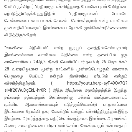
பேசியிருக்கிறார்.பிரதீபராஜா எச்சரித்ததை போலவே புயல் பேரிழப்பை
ஏற்படுத்தியிருக்கிறது.இதில் பிரதீபராஜாவைப் போலவே
சென்னையை மையமாகக் கொண்ட செல்வக்குமார் என்ற வானிலை
முன்னறிவிப்பாளரும் இலங்கையை நோக்கி முன்னெச்சரிக்கைகளை
விடுத்திருக்கிறார்.
“வானிலை அறிவியல்” என்ற யூடியூப் தளத்தில்,செல்வகுமார்
இலங்கைக்கான வானிலை அறிக்கை என்ற தலைப்பில் ஒரு
காணொளியை 24ஆம் திகதி வெளியிட்டார்.நவம்பர் 26 தொடக்கம்
28 வரையிலுமான மூன்று நாட்களில் முன்னப்பொழுதும் காணாத
பெருமழை பெய்யும் என்றும் நிலச்சரிவு ஏற்படும் என்றும்
எச்சரித்திருந்தார். ( https://youtu.be/p-ayF49Ov7Q?
si=lf20WuDgEkL-hr0R ) இந்த இயற்கை அனர்த்தத்தில் இருந்து
தம்மைத் தற்காத்துக் கொள்வதற்கு மக்கள் கால்நடைகளையும்
முக்கிய ஆவணங்களையும் எடுத்துக்கொண்டு பாதுகாப்பான
இடங்களை நோக்கி நகர வேண்டும் என்றும் எச்சரித்திருந்தார்.இந்த
இயற்கை அனர்த்தத்தை எதிர்கொள்வதற்காக இலங்கை அரசாங்கம்
அவசர கால நிலையை பிரகடனம் செய்ய வேண்டிவரும் என்பதையும்