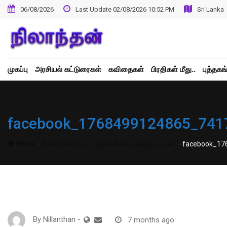
Skip
06/08/2026
Last Update 02/08/2026 10:52 PM
Sri Lanka
to
content
முகப்பு
அரசியல் கட்டுரைகள்
கவிதைகள்
பிரதிகள் மீது..
புத்தகங
facebook_1768499124865_741
-
-
Home
சிங்கத்தின் தோட்டத்தில் சிக்கிய தமிழ்ப் பட்டம்?
facebook_17
By
Nillanthan
-
7 months ago