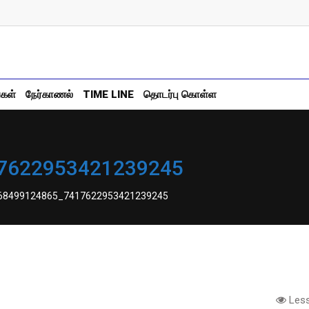
்கள்
நேர்காணல்
TIME LINE
தொடர்பு கொள்ள
7622953421239245
68499124865_7417622953421239245
Less