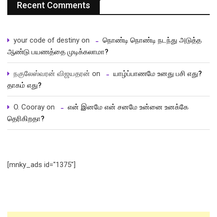
Recent Comments
your code of destiny
on
நொண்டி நொண்டி நடந்து அடுத்த
ஆண்டு பயணத்தை முடிக்கலாமா?
நகுலேஸ்வரன் விஜயதரன்
on
யாழ்ப்பாணமே உனது பசி எது?
தாகம் எது?
O. Cooray
on
என் இனமே என் சனமே உன்னை உனக்கே
தெரிகிறதா?
[mnky_ads id="1375"]