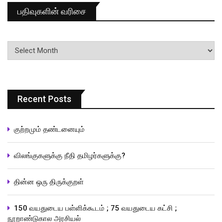
பதிவுகளின் வரிசை
பதிவுகளின்
வரிசை
Recent Posts
குற்றமும் தண்டனையும்
விலங்குகளுக்கு நீதி தமிழர்களுக்கு?
தின்ன ஒரு திருக்குறள்
150 வயதுடைய பள்ளிக்கூடம் ; 75 வயதுடைய கட்சி ;
நூறாண்டுகால அரசியல்