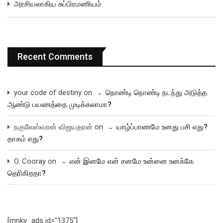
அரசியலாகிய சுப்பிரமணியம்
Recent Comments
your code of destiny
on
நொண்டி நொண்டி நடந்து அடுத்த
ஆண்டு பயணத்தை முடிக்கலாமா?
நகுலேஸ்வரன் விஜயதரன்
on
யாழ்ப்பாணமே உனது பசி எது?
தாகம் எது?
O. Cooray
on
என் இனமே என் சனமே உன்னை உனக்கே
தெரிகிறதா?
[mnky_ads id="1375"]