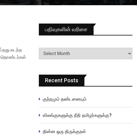
பதிவுகளின் வரிசை
பதிவுகளின்
்தது.கடந்த
வரிசை
 தொண்டர்கள்
Recent Posts
குற்றமும் தண்டனையும்
விலங்குகளுக்கு நீதி தமிழர்களுக்கு?
தின்ன ஒரு திருக்குறள்