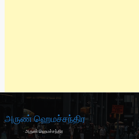
அருண் ஹெமச்சந்திர
-
Home
அருண் ஹெமச்சந்திர