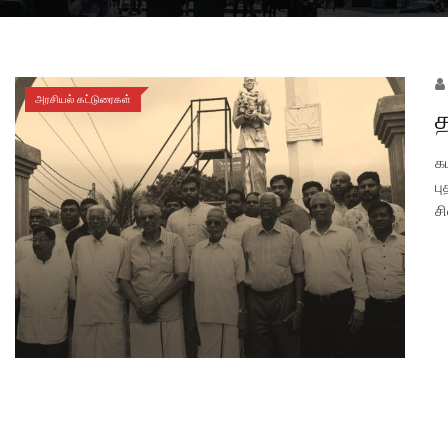
அரசியல் கட்டுரைகள்
த
க
ப
ச