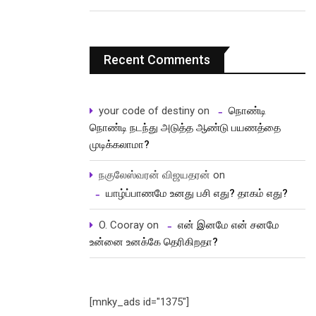
Recent Comments
your code of destiny
on
நொண்டி
நொண்டி நடந்து அடுத்த ஆண்டு பயணத்தை
முடிக்கலாமா?
நகுலேஸ்வரன் விஜயதரன்
on
யாழ்ப்பாணமே உனது பசி எது? தாகம் எது?
O. Cooray
on
என் இனமே என் சனமே
உன்னை உனக்கே தெரிகிறதா?
[mnky_ads id="1375"]