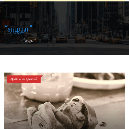
“ஏழுநா”
-
Home
“ஏழுநா”
அரசியல் கட்டுரைகள்