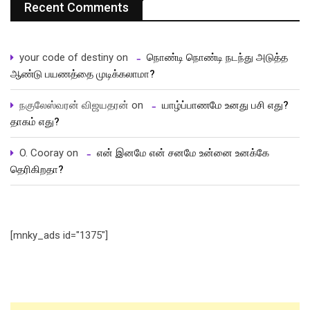
Recent Comments
your code of destiny
on
நொண்டி நொண்டி நடந்து அடுத்த
ஆண்டு பயணத்தை முடிக்கலாமா?
நகுலேஸ்வரன் விஜயதரன்
on
யாழ்ப்பாணமே உனது பசி எது?
தாகம் எது?
O. Cooray
on
என் இனமே என் சனமே உன்னை உனக்கே
தெரிகிறதா?
[mnky_ads id="1375"]