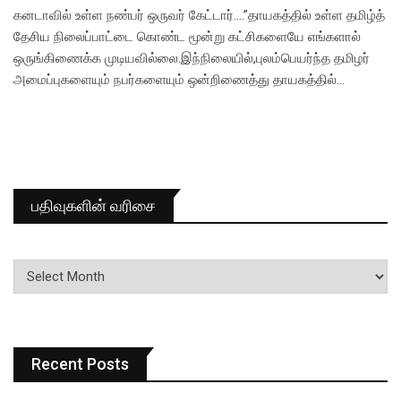
கனடாவில் உள்ள நண்பர் ஒருவர் கேட்டார்….”தாயகத்தில் உள்ள தமிழ்த்
தேசிய நிலைப்பாட்டை கொண்ட மூன்று கட்சிகளையே எங்களால்
ஒருங்கிணைக்க முடியவில்லை.இந்நிலையில்,புலம்பெயர்ந்த தமிழர்
அமைப்புகளையும் நபர்களையும் ஒன்றிணைத்து தாயகத்தில்…
பதிவுகளின் வரிசை
பதிவுகளின்
வரிசை
Recent Posts