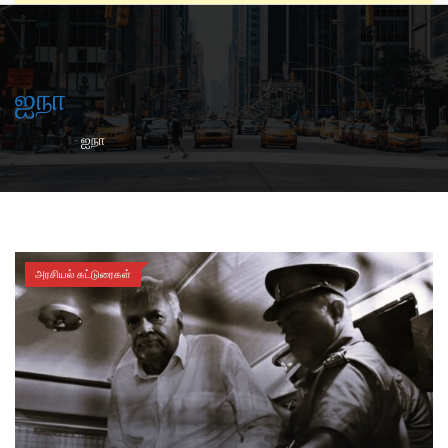
ஐநா
-
Home
ஐநா
அரசியல் கட்டுரைகள்