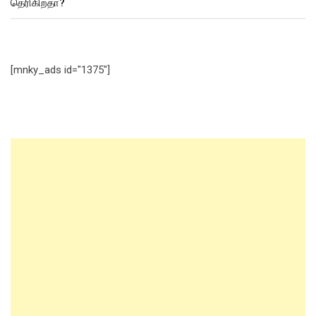
தெரிகிறதா?
[mnky_ads id="1375"]