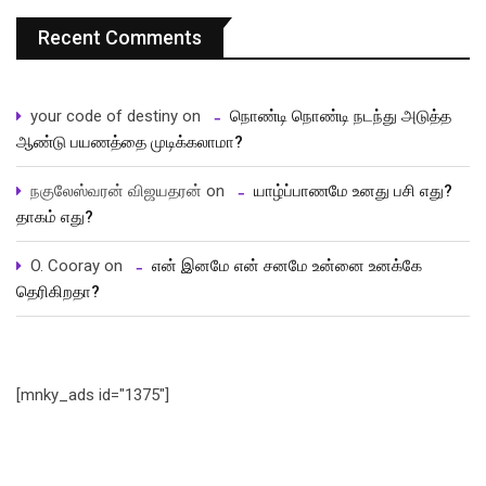
Recent Comments
your code of destiny
on
நொண்டி நொண்டி நடந்து அடுத்த
ஆண்டு பயணத்தை முடிக்கலாமா?
நகுலேஸ்வரன் விஜயதரன்
on
யாழ்ப்பாணமே உனது பசி எது?
தாகம் எது?
O. Cooray
on
என் இனமே என் சனமே உன்னை உனக்கே
தெரிகிறதா?
[mnky_ads id="1375"]