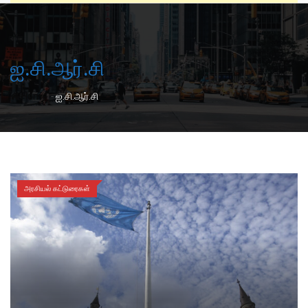
ஐ.சி.ஆர்.சி
-
Home
ஐ.சி.ஆர்.சி
அரசியல் கட்டுரைகள்