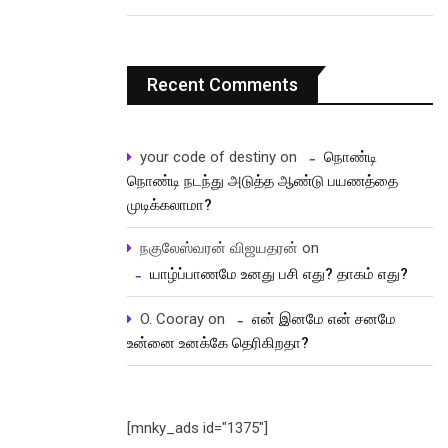
Recent Comments
your code of destiny
on
நொண்டி
நொண்டி நடந்து அடுத்த ஆண்டு பயணத்தை
முடிக்கலாமா?
நகுலேஸ்வரன் விஜயதரன்
on
யாழ்ப்பாணமே உனது பசி எது? தாகம் எது?
O. Cooray
on
என் இனமே என் சனமே
உன்னை உனக்கே தெரிகிறதா?
[mnky_ads id="1375"]