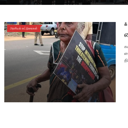
அரசியல் கட்டுரைகள்
த
க
த
த