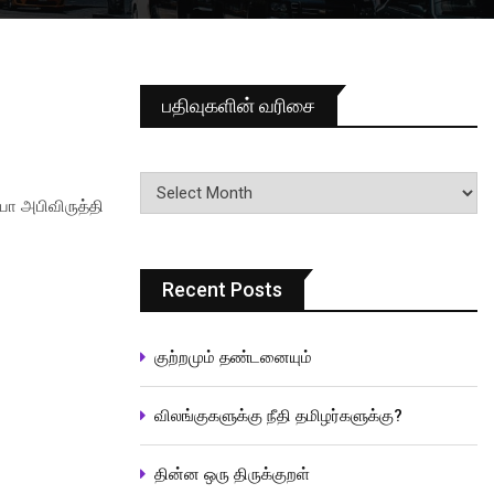
பதிவுகளின் வரிசை
பதிவுகளின்
வரிசை
யா அபிவிருத்தி
Recent Posts
குற்றமும் தண்டனையும்
விலங்குகளுக்கு நீதி தமிழர்களுக்கு?
தின்ன ஒரு திருக்குறள்