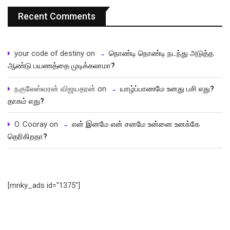
Recent Comments
your code of destiny
on
நொண்டி நொண்டி நடந்து அடுத்த
ஆண்டு பயணத்தை முடிக்கலாமா?
நகுலேஸ்வரன் விஜயதரன்
on
யாழ்ப்பாணமே உனது பசி எது?
தாகம் எது?
O. Cooray
on
என் இனமே என் சனமே உன்னை உனக்கே
தெரிகிறதா?
[mnky_ads id="1375"]