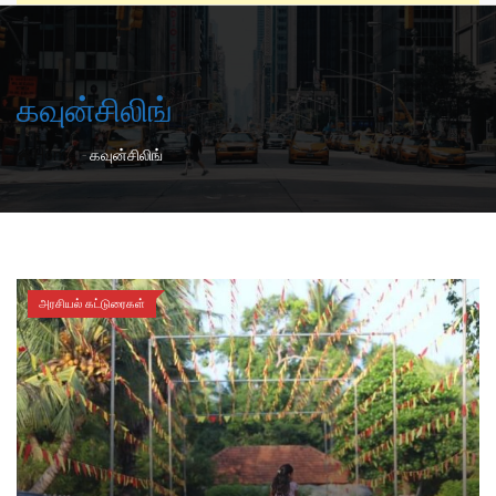
கவுன்சிலிங்
-
Home
கவுன்சிலிங்
அரசியல் கட்டுரைகள்