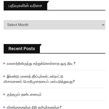
பதிவுகளின் வரிசை
பதிவுகளின்
வரிசை
Recent Posts
வரலாற்றிலிருந்து கற்றுக்கொள்ளாத ஒரு தீவு ?
இரண்டு மரணத் தீர்ப்புக்கள்; உள்நாட்டு
விசாரணைப் பொறிமுறையைப் பலப்படுத்துவது?
குற்றமும் தண்டனையும்
விலங்குகளுக்கு நீதி தமிழர்களுக்கு?