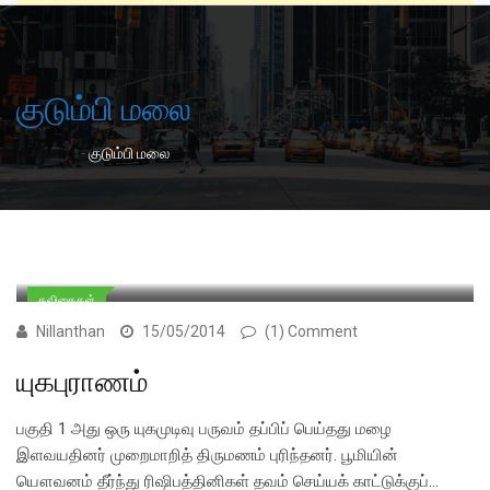
குடும்பி மலை
-
Home
குடும்பி மலை
கவிதைகள்
Nillanthan
15/05/2014
(1) Comment
யுகபுராணம்
பகுதி 1 அது ஒரு யுகமுடிவு பருவம் தப்பிப் பெய்தது மழை
இளவயதினர் முறைமாறித் திருமணம் புரிந்தனர். பூமியின்
யௌவனம் தீர்ந்து ரிஷிபத்தினிகள் தவம் செய்யக் காட்டுக்குப்…