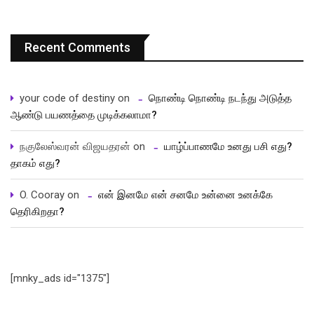
Recent Comments
your code of destiny
on
நொண்டி நொண்டி நடந்து அடுத்த
ஆண்டு பயணத்தை முடிக்கலாமா?
நகுலேஸ்வரன் விஜயதரன்
on
யாழ்ப்பாணமே உனது பசி எது?
தாகம் எது?
O. Cooray
on
என் இனமே என் சனமே உன்னை உனக்கே
தெரிகிறதா?
[mnky_ads id="1375"]