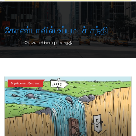
கோண்டாவில் உப்புமடச் சந்தி
-
Home
கோண்டாவில் உப்புமடச் சந்தி
அரசியல் கட்டுரைகள்