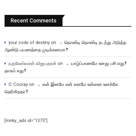
Recent Comments
your code of destiny
on
நொண்டி நொண்டி நடந்து அடுத்த
ஆண்டு பயணத்தை முடிக்கலாமா?
நகுலேஸ்வரன் விஜயதரன்
on
யாழ்ப்பாணமே உனது பசி எது?
தாகம் எது?
O. Cooray
on
என் இனமே என் சனமே உன்னை உனக்கே
தெரிகிறதா?
[mnky_ads id="1375"]