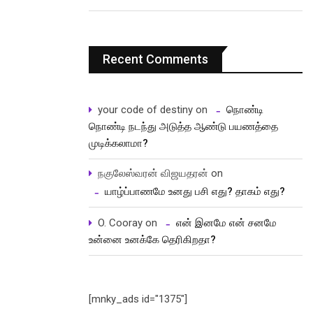
Recent Comments
your code of destiny
on
நொண்டி
நொண்டி நடந்து அடுத்த ஆண்டு பயணத்தை
முடிக்கலாமா?
நகுலேஸ்வரன் விஜயதரன்
on
யாழ்ப்பாணமே உனது பசி எது? தாகம் எது?
O. Cooray
on
என் இனமே என் சனமே
உன்னை உனக்கே தெரிகிறதா?
[mnky_ads id="1375"]