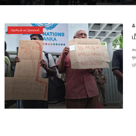
அரசியல் கட்டுரைகள்
ம
க
ஒ
ம