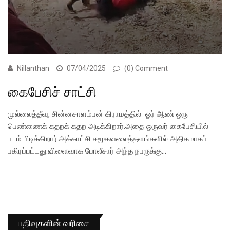
Nillanthan
07/04/2025
(0) Comment
கைபேசிச் சாட்சி
முல்லைத்தீவு, சின்னசாளம்பன் கிராமத்தில் ஓர் ஆண் ஒரு
பெண்ணைக் கதறக் கதற அடிக்கிறார்.அதை ஒருவர் கைபேசியில்
படம் பிடிக்கிறார்.அக்காட்சி சமூகவலைத்தளங்களில் அதிகமாகப்
பகிரப்பட்டது.விளைவாக போலீசார் அந்த நபருக்கு…
பதிவுகளின் வரிசை