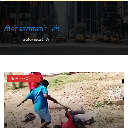
சின்னசாளம்பன்
-
Home
சின்னசாளம்பன்
அரசியல் கட்டுரைகள்