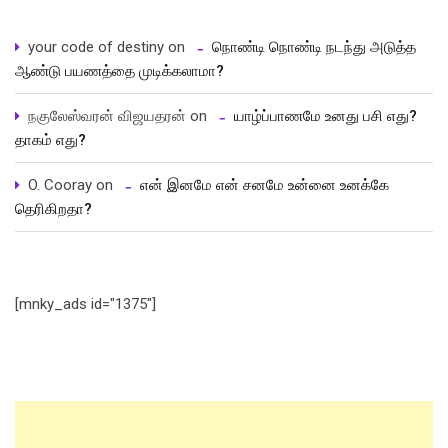
your code of destiny
on
நொண்டி நொண்டி நடந்து அடுத்த
ஆண்டு பயணத்தை முடிக்கலாமா?
நகுலேஸ்வரன் விஜயதரன்
on
யாழ்ப்பாணமே உனது பசி எது?
தாகம் எது?
O. Cooray
on
என் இனமே என் சனமே உன்னை உனக்கே
தெரிகிறதா?
[mnky_ads id="1375"]